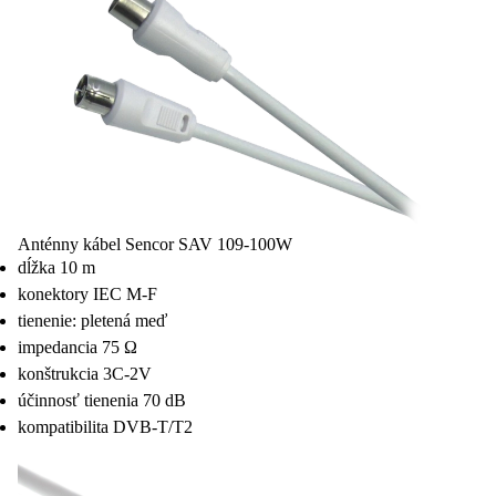
Anténny kábel Sencor SAV 109-100W
dĺžka 10 m
konektory IEC M-F
tienenie: pletená meď
impedancia 75 Ω
konštrukcia 3C-2V
účinnosť tienenia 70 dB
kompatibilita DVB-T/T2