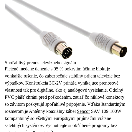
Spoľahlivý prenos televízneho signálu
Pletené medené tienenie
s 95 % pokrytím účinne blokuje
vonkajšie rušenie, čo zabezpečuje stabilný príjem televízie bez
výpadkov.
Konštrukcia 3C-2V
prináša vynikajúce prenosové
vlastnosti tak pre digitálne, ako aj analógové vysielanie. Odolný
PVC plášť chráni pred poškodením, zatiaľ čo niklové konektory
so závitom poskytujú spoľahlivé pripojenie. Vďaka štandardným
rozmerom je Anténny koaxiálny kábel
Sencor
SAV 109-100W
kompatibilný so všetkými európskymi prijímačmi vrátane
satelitných systémov. Vychutnajte si obľúbené programy bez