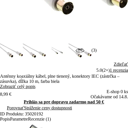
(3)
Zdieľať
5.0
(2×)
1 recenzia
Anténny koaxiálny kábel, plne tienený, konektory IEC (zástrčka –
zásuvka), dĺžka 10 m, farba biela
Zobraziť celý popis
E-shop 0 ks
8,99 €
Očakávame od 14.8.
Prihlás sa pre dopravu zadarmo nad 50 €
Porovnať
Stráženie ceny dostupnosti
ID Produktu: 35020192
Popis
Parametre
Recenzie (1)