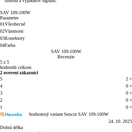
rušenia a výpadkov signálu.
SAV 109-100W
Parametre
01
Všeobecné
02
Vlastnosti
03
Konektory
04
Farba
SAV 109-100W
Recenzie
5 z 5
hodnotili celkom
2 overení zákazníci
5
2 ×
4
0 ×
3
0 ×
2
0 ×
1
0 ×
hodnotený variant Sencor SAV 109-100W
24. 10. 2025
Dobrá délka