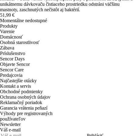
unikátnemu dávkovaču čistiaceho prostriedku odstráni väčšinu
mastnoty, zaschnutých nečistôt aj baktérií.
51,99 €
Momentálne nedostupné
Produkty
Varenie
Domácnosť
Osobná starostlivosť
Zábava
Príslušenstvo
Sencor Days
Objavte Sencor
Sencor Care
Predajcovia
Najčastejšie otázky
Kontakt a servis
Obchodné podmienky
Ochrana osobných údajov
Reklamačný poriadok
Garancia vrátenia peňazí
Výhody pre registrovaných
používateľov
Newsletter
Váš e-mail
Prihlásiť