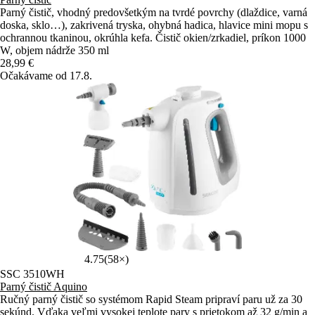
Parný čistič, vhodný predovšetkým na tvrdé povrchy (dlaždice, varná
doska, sklo…), zakrivená tryska, ohybná hadica, hlavice mini mopu s
ochrannou tkaninou, okrúhla kefa. Čistič okien/zrkadiel, príkon 1000
W, objem nádrže 350 ml
28,99 €
Očakávame od 17.8.
4.75
(58×)
SSC 3510WH
Parný čistič Aquino
Ručný parný čistič so systémom Rapid Steam pripraví paru už za 30
sekúnd. Vďaka veľmi vysokej teplote pary s prietokom až 32 g/min a