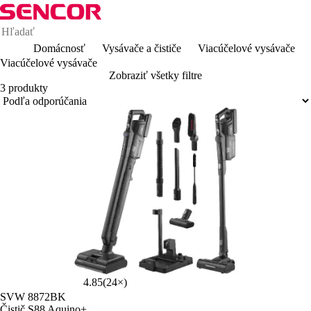
Domácnosť
Vysávače a čističe
Viacúčelové vysávače
Viacúčelové vysávače
Zobraziť všetky filtre
3 produkty
4.85
(24×)
SVW 8872BK
Čistič S88 Aquino+