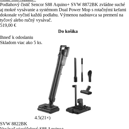
Podlahový čistič Sencor S88 Aquino+ SVW 8872BK zvládne suché
aj mokré vysávanie a systémom Dual Power Mop s rotačnými kefami
dokonale vyčistí každú podlahu. Výmenou nadstavca sa premení na
tyčový alebo ručný vysávač.
519,00 €
Do košíka
Ihneď k odoslaniu
Skladom viac ako 5 ks.
4.5
(21×)
SVW 8822BK
Vysávač viacúčelový S88 Aquino+