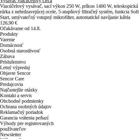
Vysávač viacúčelový Orca
Viacúčelový vysávač, sací výkon 250 W, príkon 1400 W, teleskopická
rúrka z nehrdzavejúcej ocele, 5-stupňový filtračný systém, funkcia Soft
Start, umývateľný vstupný mikrofilter, automatické navíjanie kábla
126,90 €
Očakávame od 14.8.
Produkty
Varenie
Domácnosť
Osobná starostlivosť
Zábava
Príslušenstvo
Letný výpredaj
Objavte Sencor
Sencor Care
Predajcovia
Najčastejšie otázky
Kontakt a servis
Obchodné podmienky
Ochrana osobných údajov
Reklamačný poriadok
Garancia vrátenia peňazí
Výhody pre registrovaných
používateľov
Newsletter