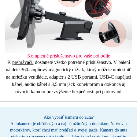
Kompletné príslušenstvo pre vaše pohodlie
K
prehrávaču
dostanete všetko potrebné príslušenstvo. V balení
nájdete 360-stupňový
magnetický
držiak
, ktorý môžete umiestniť
na mriežku ventilácie,
adaptér
s 2 USB portami,
USB-C
napájací
kábel, audio kábel s
3,5 mm jack
konektorom a dokonca aj
cúvaciu
kameru
pre zvýšenie bezpečnosti pri parkovaní.
Ako vybrať kameru do auta?
Autokamera je obľúbeným a najmä užitočným doplnkom šoférov a
motorkárov, ktorí chcú mať prehľad o svojej jazde. Kamera do auta
nielenže zaznamená vašu jazdu a udalosti pred vozidlom, ale môže