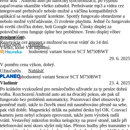
error 404". Android auto po náročnej synchronizácii, po vypnutí
zapaľovania okamžite všetko zabudol. Prehrávanie mp3 a videa cez
integrované prehrávače nebolo možné a väčšina kompatibilných
aplikácií sa nedala spustiť korektne. Spotify fungovalo obmedzene a
nebolo možné vyhľadávanie, či zvolenie playlistu. Jediné čo fungovalo
tú svetlú chvíľku dobre, boli Google mapy. Čínsky displej za
polovičnú cenu funguje úplne bez problémov. Tento displej vôbec
neodporúčam.
Zobrazit celé
Rezervácia cez internet s možnosťou tovar vrátiť do 14 dní.
Nahlásiť
Užitočné
0x
Všetky, ktoré Vás napadnú.
hodnotený variant Sencor SCT M750BWT
29. 6. 2025
V poměru cena výkon, dobrý.
Nahlásiť
Užitočné
0x
hodnotený variant Sencor SCT M750BWT
Vladimír
23. 4. 2025
Po krátkém vyzkoušení pro nenáročného uživatele za ty peníze dobrá
volba. Rozchození Android auto asi na dvacátý pokus, ale pak už
fungovalo bez problémů automaticky. Pozorovací úhel obrazovky je
poměrně malý, takže to člověk musí mít nasměrováno přesně na sebe,
pak vidí dobře. Magnetický držák na palubní desku byl OK. Couvací
kameru jsem nebyl schopen zprovoznit, takže jsem výrobek radši
vrátil. Vestavěný mikrofon trošku nelogicky na pravé straně, takže při
telefonování není skoro slyšet můj hlas. Přenos hudby přes transmiter v