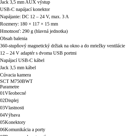
Jack 3,5 mm AUX výstup
USB-C napájací konektor
Napájanie: DC 12 – 24 V, max. 3 A
Rozmery: 180 × 117 × 15 mm
Hmotnosť: 290 g (hlavná jednotka)
Obsah balenia
360-stupňový magnetický držiak na okno a do mriežky ventilácie
12 – 24 V adaptér s dvoma USB portmi
Napájací USB-C kábel
Jack 3,5 mm kábel
Cúvacia kamera
SCT M750BWT
Parametre
01
Všeobecné
02
Displej
03
Vlastnosti
04
Výbava
05
Konektory
06
Komunikácia a porty