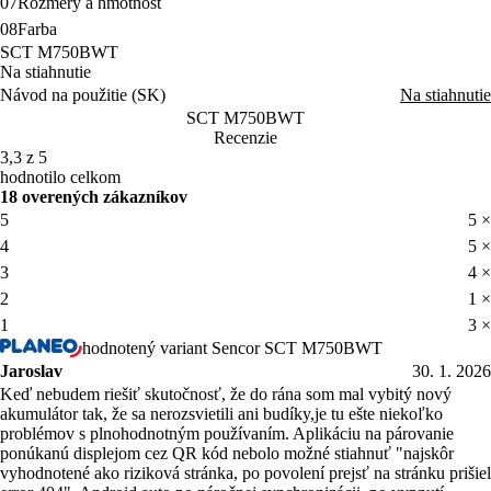
07
Rozmery a hmotnosť
08
Farba
SCT M750BWT
Na stiahnutie
Návod na použitie (SK)
Na stiahnutie
SCT M750BWT
Recenzie
3,3 z 5
hodnotilo celkom
18 overených zákazníkov
5
5 ×
4
5 ×
3
4 ×
2
1 ×
1
3 ×
hodnotený variant Sencor SCT M750BWT
Jaroslav
30. 1. 2026
Keď nebudem riešiť skutočnosť, že do rána som mal vybitý nový
akumulátor tak, že sa nerozsvietili ani budíky,je tu ešte niekoľko
problémov s plnohodnotným používaním. Aplikáciu na párovanie
ponúkanú displejom cez QR kód nebolo možné stiahnuť "najskôr
vyhodnotené ako riziková stránka, po povolení prejsť na stránku prišiel