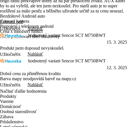
origo rádiu překvapivě dobrý až na pár přeskočení zvuku. AUX kabel
by to asi vyřešil, ale ten jsem nezkoušel. Pro starší auto je to super
rozšíření za málo peněz a běžného uživatele určitě za tu cenu neurazí.
Bezdrátové Android auto
Couvací kamera
Zobrazit celé
Propojení s telefonem android
Nahlásiť
Užitočné
0x
Cena x množství funkcí
hodnotený variant Sencor SCT M750BWT
Horší pozorovací úhel obrazovky
15. 3. 2025
Produkt jsem doposud nevyskoušel.
Nahlásiť
Užitočné
0x
hodnotený variant Sencor SCT M750BWT
12. 3. 2025
Dobrá cena za přiměřenou kvalitu
Barva mapy neodpovídá barvě na mapy.cz
Nahlásiť
Užitočné
0x
Načítať ďalšie hodnotenia
Produkty
Varenie
Domácnosť
Osobná starostlivosť
Zábava
Príslušenstvo
Letný výpredaj