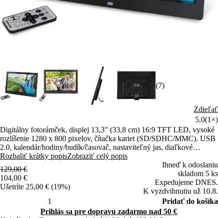
(7)
Zdieľať
5.0
(1×)
Digitálny fotorámček, displej 13,3" (33,8 cm) 16:9 TFT LED, vysoké
rozlíšenie 1280 x 800 pixelov, čítačka kariet (SD/SDHC/MMC). USB
2.0, kalendár/hodiny/budík/časovač, nastaviteľný jas, diaľkové
ovládanie
Rozbaliť krátky popis
Zobraziť celý popis
Ihneď k odoslaniu
129,00 €
skladom 5 ks
104,00 €
Expedujeme DNES.
Ušetríte 25,00 € (19%)
K vyzdvihnutiu už 10.8.
Pridať do košíka
Prihlás sa pre dopravu zadarmo nad 50 €