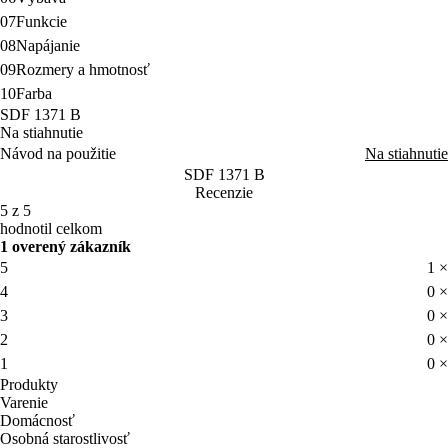
07
Funkcie
08
Napájanie
09
Rozmery a hmotnosť
10
Farba
SDF 1371 B
Na stiahnutie
Návod na použitie
Na stiahnutie
SDF 1371 B
Recenzie
5 z 5
hodnotil celkom
1 overený zákazník
5
1 ×
4
0 ×
3
0 ×
2
0 ×
1
0 ×
Produkty
Varenie
Domácnosť
Osobná starostlivosť