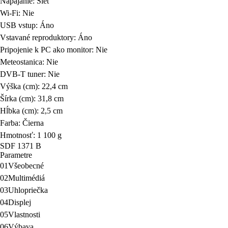
Napájanie: Sieť
Wi-Fi: Nie
USB vstup: Áno
Vstavané reproduktory: Áno
Pripojenie k PC ako monitor: Nie
Meteostanica: Nie
DVB-T tuner: Nie
Výška (cm): 22,4 cm
Šírka (cm): 31,8 cm
Hĺbka (cm): 2,5 cm
Farba: Čierna
Hmotnosť: 1 100 g
SDF 1371 B
Parametre
01
Všeobecné
02
Multimédiá
03
Uhlopriečka
04
Displej
05
Vlastnosti
06
Výbava