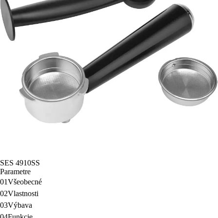
SES 4910SS
Parametre
01
Všeobecné
02
Vlastnosti
03
Výbava
04
Funkcie