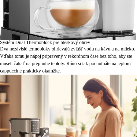
Systém Dual Thermoblock pre bleskový ohrev
Dva nezávislé termobloky ohrievajú zvlášť vodu na kávu a na mlieko.
Vďaka tomu je nápoj pripravený v rekordnom čase bez toho, aby ste
museli čakať na prepnutie teploty. Ráno si tak pochutnáte na teplom
cappuccine prakticky okamžite.