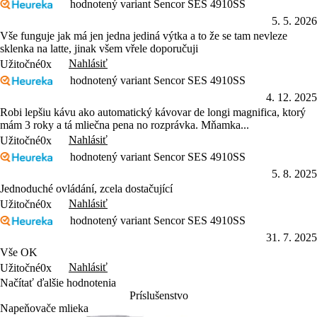
hodnotený variant Sencor SES 4910SS
5. 5. 2026
Vše funguje jak má jen jedna jediná výtka a to že se tam nevleze
sklenka na latte, jinak všem vřele doporučuji
Nahlásiť
Užitočné
0x
hodnotený variant Sencor SES 4910SS
4. 12. 2025
Robi lepšiu kávu ako automatický kávovar de longi magnifica, ktorý
mám 3 roky a tá mliečna pena no rozprávka. Mňamka...
Nahlásiť
Užitočné
0x
hodnotený variant Sencor SES 4910SS
5. 8. 2025
Jednoduché ovládání, zcela dostačující
Nahlásiť
Užitočné
0x
hodnotený variant Sencor SES 4910SS
31. 7. 2025
Vše OK
Nahlásiť
Užitočné
0x
Načítať ďalšie hodnotenia
Príslušenstvo
Napeňovače mlieka