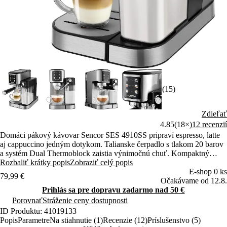
(15)
Zdieľať
4.85
(18×)
12 recenzií
Domáci pákový kávovar Sencor SES 4910SS pripraví espresso, latte
aj cappuccino jedným dotykom. Talianske čerpadlo s tlakom 20 barov
a systém Dual Thermoblock zaistia výnimočnú chuť. Kompaktný
dizajn sa hodí aj do malej kuchyne.
Rozbaliť krátky popis
Zobraziť celý popis
E-shop 0 ks
79,99 €
Očakávame od 12.8.
Prihlás sa pre dopravu zadarmo nad 50 €
Porovnať
Stráženie ceny dostupnosti
ID Produktu: 41019133
Popis
Parametre
Na stiahnutie (1)
Recenzie (12)
Príslušenstvo (5)