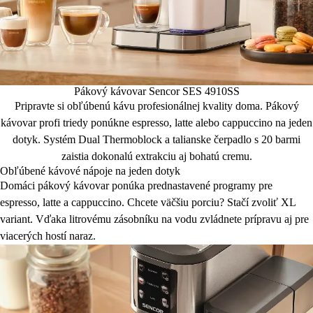
Pákový kávovar Sencor SES 4910SS
Pripravte si obľúbenú kávu profesionálnej kvality doma. Pákový
kávovar profi triedy ponúkne espresso, latte alebo cappuccino na jeden
dotyk. Systém Dual Thermoblock a talianske čerpadlo s 20 barmi
zaistia dokonalú extrakciu aj bohatú cremu.
Obľúbené kávové nápoje na jeden dotyk
Domáci pákový kávovar ponúka prednastavené programy pre
espresso, latte a cappuccino. Chcete väčšiu porciu? Stačí zvoliť XL
variant. Vďaka litrovému zásobníku na vodu zvládnete prípravu aj pre
viacerých hostí naraz.