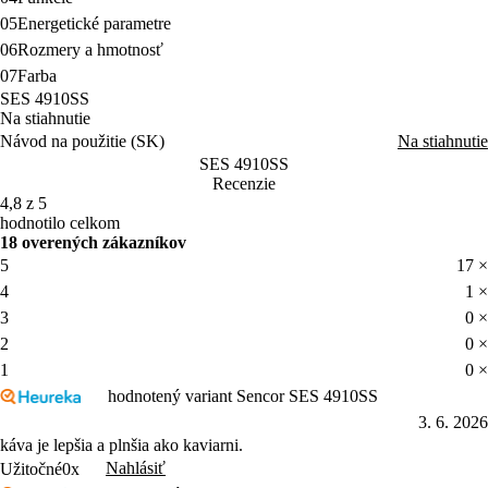
05
Energetické parametre
06
Rozmery a hmotnosť
07
Farba
SES 4910SS
Na stiahnutie
Návod na použitie (SK)
Na stiahnutie
SES 4910SS
Recenzie
4,8 z 5
hodnotilo celkom
18 overených zákazníkov
5
17 ×
4
1 ×
3
0 ×
2
0 ×
1
0 ×
hodnotený variant Sencor SES 4910SS
3. 6. 2026
káva je lepšia a plnšia ako kaviarni.
Nahlásiť
Užitočné
0x