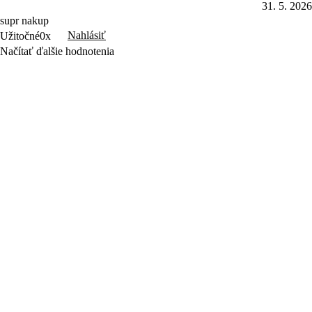
31. 5. 2026
supr nakup
Nahlásiť
Užitočné
0x
Načítať ďalšie hodnotenia
Produkty
Varenie
Domácnosť
Osobná starostlivosť
Zábava
Príslušenstvo
Letný výpredaj
Objavte Sencor
Sencor Care
Predajcovia
Najčastejšie otázky
Kontakt a servis
Obchodné podmienky
Ochrana osobných údajov
Reklamačný poriadok
Garancia vrátenia peňazí
Newsletter
Váš e-mail
Prihlásiť
Prihlásením na odber obchodných oznámení súhlasím