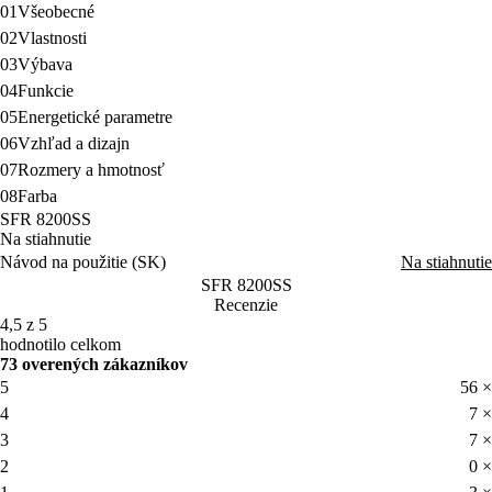
01
Všeobecné
02
Vlastnosti
03
Výbava
04
Funkcie
05
Energetické parametre
06
Vzhľad a dizajn
07
Rozmery a hmotnosť
08
Farba
SFR 8200SS
Na stiahnutie
Návod na použitie (SK)
Na stiahnutie
SFR 8200SS
Recenzie
4,5 z 5
hodnotilo celkom
73 overených zákazníkov
5
56 ×
4
7 ×
3
7 ×
2
0 ×