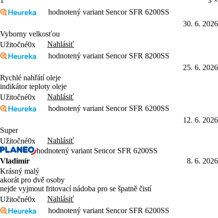
1
3 ×
hodnotený variant Sencor SFR 6200SS
30. 6. 2026
Vyborny velkosťou
Nahlásiť
Užitočné
0x
hodnotený variant Sencor SFR 8200SS
25. 6. 2026
Rychlé nahřátí oleje
indikátor teploty oleje
Nahlásiť
Užitočné
0x
hodnotený variant Sencor SFR 6200SS
12. 6. 2026
Super
Nahlásiť
Užitočné
0x
hodnotený variant Sencor SFR 6200SS
Vladimír
8. 6. 2026
Krásný malý
akorát pro dvě osoby
nejde vyjmout fritovací nádoba pro se špatně čistí
Nahlásiť
Užitočné
0x
hodnotený variant Sencor SFR 6200SS