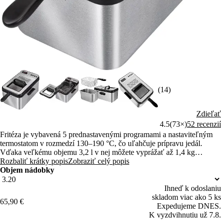
(14)
Zdieľať
4.5
(73×)
52 recenzií
Fritéza je vybavená 5 prednastavenými programami a nastaviteľným
termostatom v rozmedzí 130–190 °C, čo uľahčuje prípravu jedál.
Vďaka veľkému objemu 3,2 l v nej môžete vyprážať až 1,4 kg
hranoliek, pričom ich prípravu môžete sledovať cez priehľadné
Rozbaliť krátky popis
Zobraziť celý popis
okienko vo veku.
Objem nádobky
Ihneď k odoslaniu
skladom viac ako 5 ks
65,90 €
Expedujeme DNES.
K vyzdvihnutiu už 7.8.