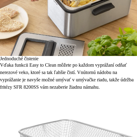
Jednoduché čistenie
Vďaka funkcii Easy to Clean môžete po každom vyprážaní odňať
nerezové veko, ktoré sa tak ľahšie čistí. Vnútornú nádobu na
vyprážanie je navyše možné umývať v umývačke riadu, takže údržba
fritézy SFR 8200SS vám nezaberie žiadnu námahu.