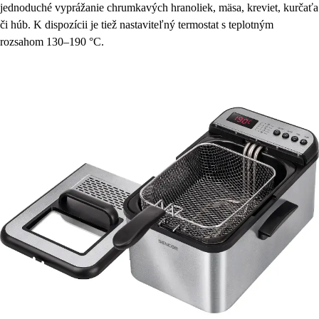
jednoduché vyprážanie chrumkavých hranoliek, mäsa, kreviet, kurčaťa
či húb. K dispozícii je tiež nastaviteľný termostat s teplotným
rozsahom 130–190 °C.