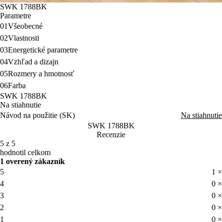
SWK 1788BK
Parametre
01
Všeobecné
02
Vlastnosti
03
Energetické parametre
04
Vzhľad a dizajn
05
Rozmery a hmotnosť
06
Farba
SWK 1788BK
Na stiahnutie
Návod na použitie (SK)
Na stiahnutie
SWK 1788BK
Recenzie
5 z 5
hodnotil celkom
1 overený zákazník
5
1 ×
4
0 ×
3
0 ×
2
0 ×
1
0 ×