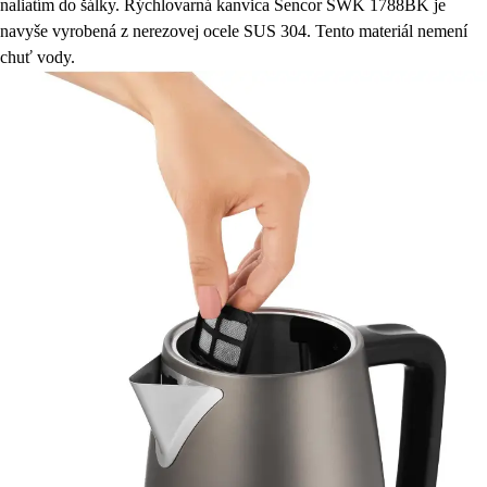
naliatím do šálky. Rýchlovarná kanvica Sencor SWK 1788BK je
navyše vyrobená z nerezovej ocele SUS 304. Tento materiál nemení
chuť vody.