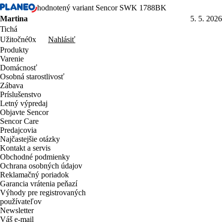
hodnotený variant Sencor SWK 1788BK
Martina
5. 5. 2026
Tichá
Nahlásiť
Užitočné
0x
Produkty
Varenie
Domácnosť
Osobná starostlivosť
Zábava
Príslušenstvo
Letný výpredaj
Objavte Sencor
Sencor Care
Predajcovia
Najčastejšie otázky
Kontakt a servis
Obchodné podmienky
Ochrana osobných údajov
Reklamačný poriadok
Garancia vrátenia peňazí
Výhody pre registrovaných
používateľov
Newsletter
Váš e-mail