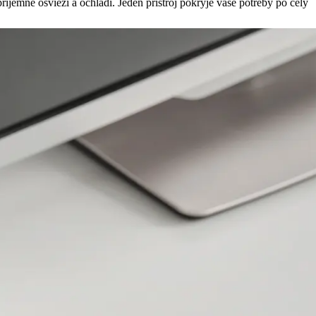
ríjemne osvieži a ochladí. Jeden prístroj pokryje vaše potreby po celý