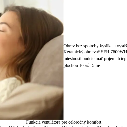
Ohrev bez spotreby kyslíka a vysúš
Keramický ohrievač SFH 7600WH pr
miestnosti budete mať príjemnú teplo
plochou 10 až 15 m².
Funkcia ventilátora pre celoročný komfort