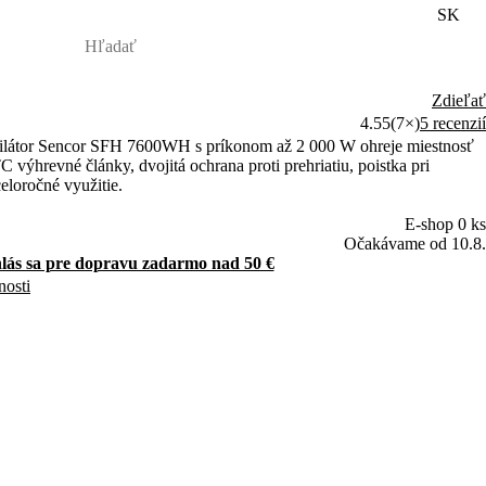
SK
Zdieľať
4.55
(7×)
5 recenzií
tilátor Sencor SFH 7600WH s príkonom až 2 000 W ohreje miestnosť
výhrevné články, dvojitá ochrana proti prehriatiu, poistka pri
celoročné využitie.
E-shop 0 ks
Očakávame od 10.8.
hlás sa pre dopravu zadarmo nad 50 €
nosti