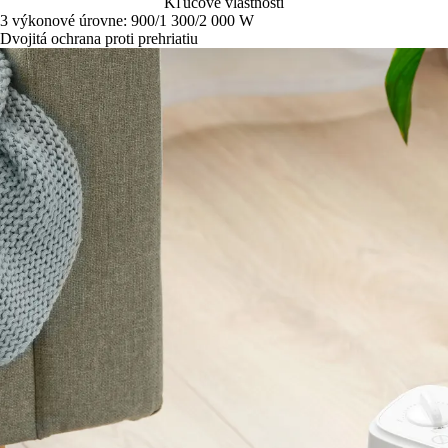
Kľúčové vlastnosti
3 výkonové úrovne: 900/1 300/2 000 W
Dvojitá ochrana proti prehriatiu