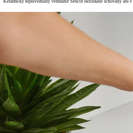
Keramický teplovzdušný ventilátor Sencor nezostane schovaný ani v let