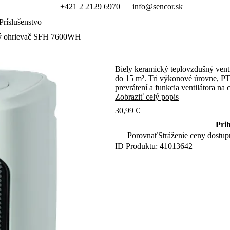
+421 2 2129 6970
info@sencor.sk
Príslušenstvo
ý ohrievač SFH 7600WH
Biely keramický teplovzdušný ven
do 15 m². Tri výkonové úrovne, PTC 
prevrátení a funkcia ventilátora na 
Zobraziť celý popis
30,99 €
Pri
Porovnať
Stráženie ceny dostup
ID Produktu: 41013642