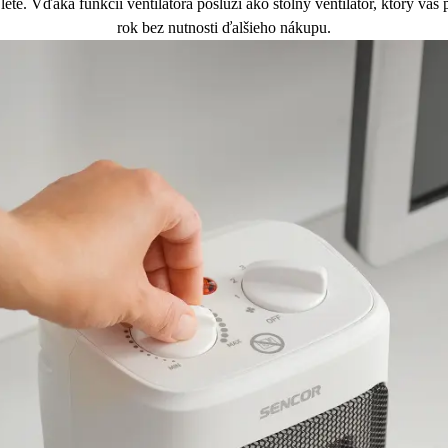
e. Vďaka funkcii ventilátora poslúži ako stolný ventilátor, ktorý vás p
rok bez nutnosti ďalšieho nákupu.