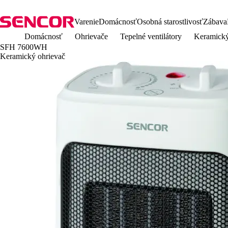
Varenie
Domácnosť
Osobná starostlivosť
Zábava
Domácnosť
Ohrievače
Tepelné ventilátory
Keramick
SFH 7600WH
Keramický ohrievač