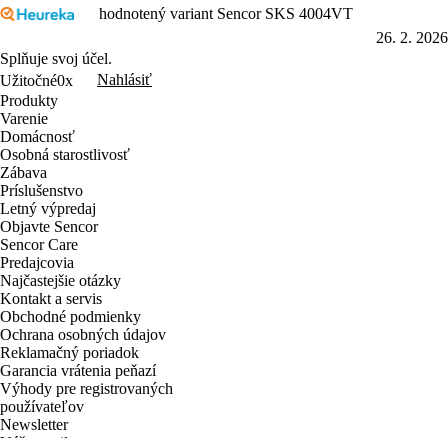
hodnotený variant Sencor SKS 4004VT
26. 2. 2026
Splňuje svoj účel.
Nahlásiť
Užitočné
0x
Produkty
Varenie
Domácnosť
Osobná starostlivosť
Zábava
Príslušenstvo
Letný výpredaj
Objavte Sencor
Sencor Care
Predajcovia
Najčastejšie otázky
Kontakt a servis
Obchodné podmienky
Ochrana osobných údajov
Reklamačný poriadok
Garancia vrátenia peňazí
Výhody pre registrovaných
používateľov
Newsletter
Váš e-mail