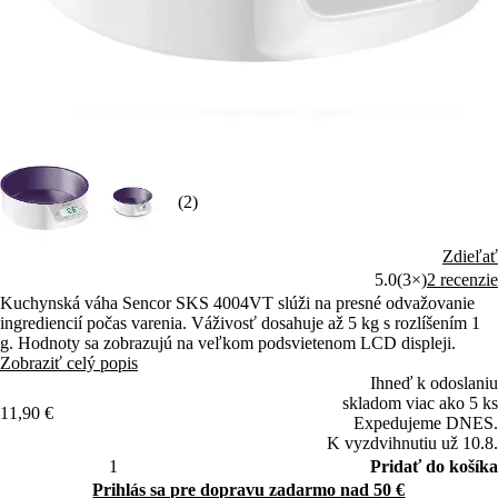
(2)
Zdieľať
5.0
(3×)
2 recenzie
Kuchynská váha Sencor SKS 4004VT slúži na presné odvažovanie
ingrediencií počas varenia. Váživosť dosahuje až 5 kg s rozlíšením 1
g. Hodnoty sa zobrazujú na veľkom podsvietenom LCD displeji.
Zobraziť celý popis
Ihneď k odoslaniu
skladom viac ako 5 ks
11,90 €
Expedujeme DNES.
K vyzdvihnutiu už 10.8.
Pridať do košíka
Prihlás sa pre dopravu zadarmo nad 50 €