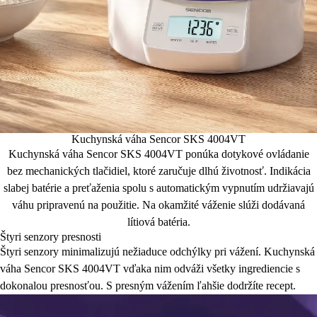
Kuchynská váha Sencor SKS 4004VT
Kuchynská váha Sencor SKS 4004VT ponúka dotykové ovládanie
bez mechanických tlačidiel, ktoré zaručuje dlhú životnosť. Indikácia
slabej batérie a preťaženia spolu s automatickým vypnutím udržiavajú
váhu pripravenú na použitie. Na okamžité váženie slúži dodávaná
lítiová batéria.
Štyri senzory presnosti
Štyri senzory minimalizujú nežiaduce odchýlky pri vážení. Kuchynská
váha Sencor SKS 4004VT vďaka nim odváži všetky ingrediencie s
dokonalou presnosťou. S presným vážením ľahšie dodržíte recept.