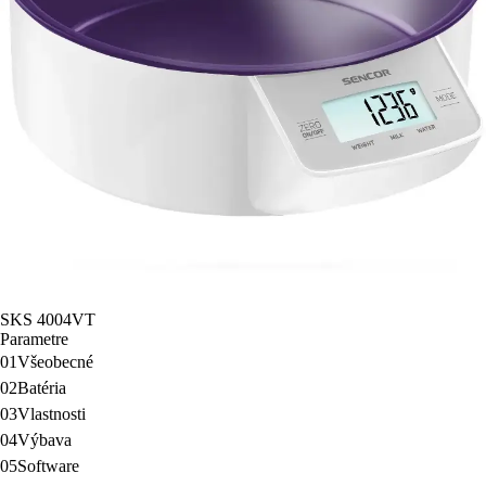
SKS 4004VT
Parametre
01
Všeobecné
02
Batéria
03
Vlastnosti
04
Výbava
05
Software