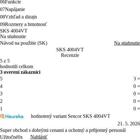
06
Funkcie
07
Napájanie
08
Vzhľad a dizajn
09
Rozmery a hmotnosť
SKS 4004VT
Na stiahnutie
Návod na použitie (SK)
Na stiahnutie
SKS 4004VT
Recenzie
5 z 5
hodnotili celkom
3 overení zákazníci
5
3 ×
4
0 ×
3
0 ×
2
0 ×
1
0 ×
hodnotený variant Sencor SKS 4004VT
21. 5. 2026
Super obchod s dobrými cenami a ochotný a pr8jemný personál
Nahlásiť
Užitočné
0x