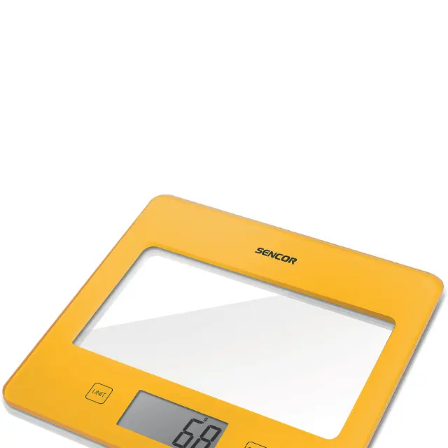
Varenie
Varenie, pečenie a grilovanie
Kuchynské váhy
Kuchynská váha SKS 5036YL
SKS 5036YL
Kuchynská váha