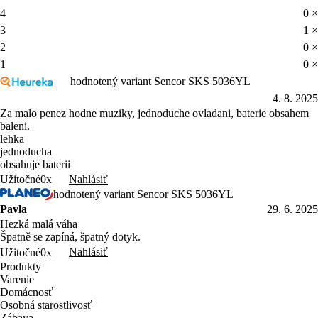
4
0 ×
3
1 ×
2
0 ×
1
0 ×
hodnotený variant Sencor SKS 5036YL
4. 8. 2025
Za malo penez hodne muziky, jednoduche ovladani, baterie obsahem
baleni.
lehka
jednoducha
obsahuje baterii
Nahlásiť
Užitočné
0x
hodnotený variant Sencor SKS 5036YL
Pavla
29. 6. 2025
Hezká malá váha
Špatně se zapíná, špatný dotyk.
Nahlásiť
Užitočné
0x
Produkty
Varenie
Domácnosť
Osobná starostlivosť
Zábava