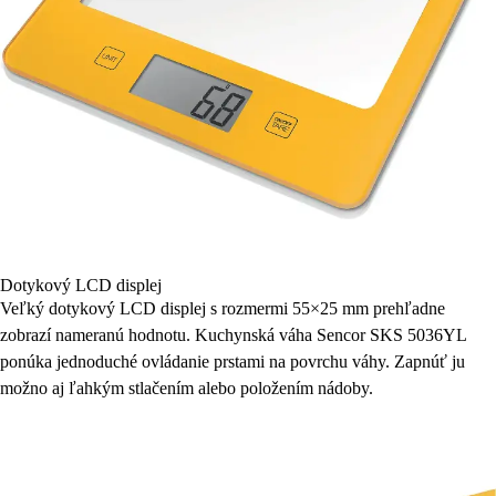
Dotykový LCD displej
Veľký dotykový LCD displej s rozmermi 55×25 mm prehľadne
zobrazí nameranú hodnotu. Kuchynská váha Sencor SKS 5036YL
ponúka jednoduché ovládanie prstami na povrchu váhy. Zapnúť ju
možno aj ľahkým stlačením alebo položením nádoby.