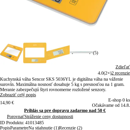
(5)
Zdieľať
4.0
(2×)
2 recenzie
Kuchynská váha Sencor SKS 5036YL je digitálna váha na váženie
surovín. Maximálna nosnosť dosahuje 5 kg s presnosťou na 1 gram.
Meranie zabezpečujú štyri rovnomerne rozložené senzory.
Zobraziť celý popis
E-shop 0 ks
14,90 €
Očakávame od 14.8.
Prihlás sa pre dopravu zadarmo nad 50 €
Porovnať
Stráženie ceny dostupnosti
ID Produktu: 41013485
Popis
Parametre
Na stiahnutie (1)
Recenzie (2)