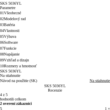
SKS 5036YL
Parametre
01
Všeobecné
02
Modelový rad
03
Batéria
04
Vlastnosti
05
Výbava
06
Software
07
Funkcie
08
Napájanie
09
Vzhľad a dizajn
10
Rozmery a hmotnosť
SKS 5036YL
Na stiahnutie
Návod na použitie (SK)
Na stiahnutie
SKS 5036YL
Recenzie
4 z 5
hodnotili celkom
2 overení zákazníci
5
1 ×