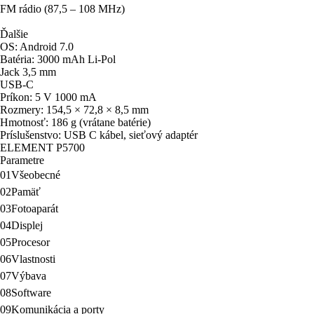
OS: Android 7.0
Batéria: 3000 mAh Li-Pol
Jack 3,5 mm
USB-C
Príkon: 5 V 1000 mA
Rozmery: 154,5 × 72,8 × 8,5 mm
Hmotnosť: 186 g (vrátane batérie)
Príslušenstvo: USB C kábel, sieťový adaptér
ELEMENT P5700
Parametre
01
Všeobecné
02
Pamäť
03
Fotoaparát
04
Displej
05
Procesor
06
Vlastnosti
07
Výbava
08
Software
09
Komunikácia a porty
10
Rozmery a hmotnosť
11
Farba