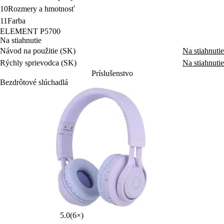
ELEMENT P5700
Na stiahnutie
Návod na použitie (SK)
Na stiahnutie
Rýchly sprievodca (SK)
Na stiahnutie
Príslušenstvo
Bezdrôtové slúchadlá
5.0
(6×)
SEP Frieza Purple
SE
Slúchadlá bezdrôtové
Slú
Detské slúchadlá, na uši, Bluetooth 5.3, RGB podsvietenie,
BT 