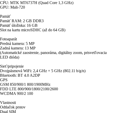
Pamäť
Pamäť RAM: 2 GB DDR3
Pamäť úložiska: 16 GB
Slot na kartu microSDHC (až do 64 GB)
Fotoaparát
Predná kamera: 5 MP
Zadná kamera: 13 MP
(Automatické zaostrenie, panoráma, digitálny zoom, prisvetľovacia
LED dióda)
Sieť/pripojenie
Dvojpásmová WiFi: 2,4 GHz + 5 GHz (802.11 b/g/n)
Bluetooth: BT 4.0 A2DP
GPS
GSM 850/900/1 800/1900MHz
FDD LTE 800/900/1800/2100/2600
WCDMA 900/2 100
Vlastnosti
Odtlačok prstov
Dual SIM
FM rádio (87,5 – 108 MHz)
Ďalšie