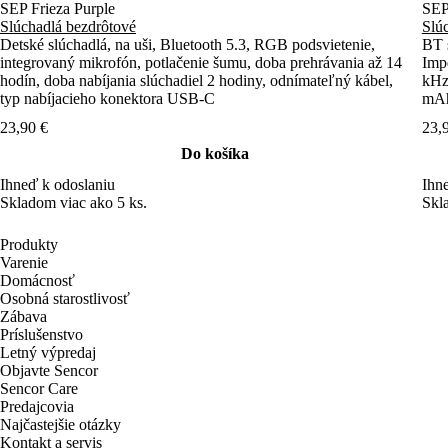
integrovaný mikrofón, potlačenie šumu, doba prehrávania až 14
Imp
hodín, doba nabíjania slúchadiel 2 hodiny, odnímateľný kábel,
kHz,
typ nabíjacieho konektora USB-C
mAh 
kon
23,90 €
23,
Do košíka
Ihneď k odoslaniu
Ihn
Skladom viac ako 5 ks.
Skl
Produkty
Varenie
Domácnosť
Osobná starostlivosť
Zábava
Príslušenstvo
Letný výpredaj
Objavte Sencor
Sencor Care
Predajcovia
Najčastejšie otázky
Kontakt a servis
Obchodné podmienky
Ochrana osobných údajov
Reklamačný poriadok