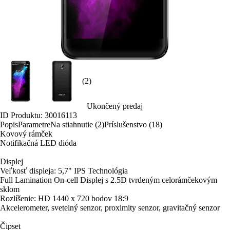
(2)
Ukončený predaj
ID Produktu: 30016113
Popis
Parametre
Na stiahnutie (2)
Príslušenstvo (18)
Kovový rámček
Notifikačná LED dióda
Displej
Veľkosť displeja: 5,7" IPS Technológia
Full Lamination On-cell Displej s 2.5D tvrdeným celorámčekovým
sklom
Rozlíšenie: HD 1440 x 720 bodov 18:9
Akcelerometer, svetelný senzor, proximity senzor, gravitačný senzor
Čipset
CPU: MTK MT6737H (Quad Core 1,3 GHz)
GPU: Mali-720