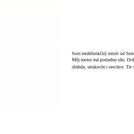
Som multifunkčný mixér od Senc
Môj motor má poriadnu silu. Dok
obilnín, strukovín i orechov. Tie