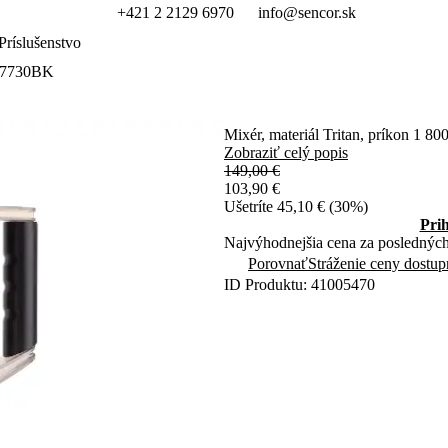
+421 2 2129 6970
info@sencor.sk
Príslušenstvo
U 7730BK
Mixér, materiál Tritan, príkon 1 
Zobraziť celý popis
149,00 €
103,90 €
Ušetríte 45,10 € (30%)
Pri
Najvýhodnejšia cena za posledných
Porovnať
Stráženie ceny dostup
ID Produktu: 41005470