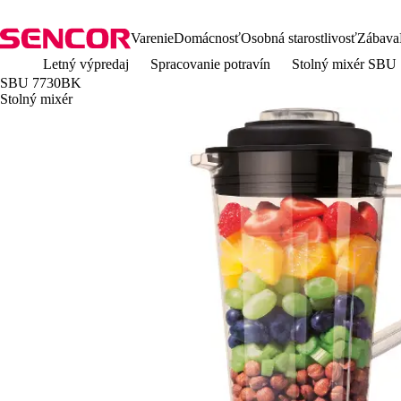
Varenie
Domácnosť
Osobná starostlivosť
Zábava
Letný výpredaj
Spracovanie potravín
Stolný mixér SB
SBU 7730BK
Stolný mixér