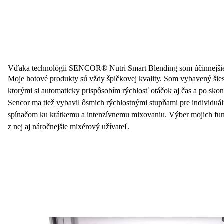
Vďaka technológii SENCOR® Nutri Smart Blending som účinnejši
Moje hotové produkty sú vždy špičkovej kvality. Som vybavený šie
ktorými si automaticky prispôsobím rýchlosť otáčok aj čas a po sko
Sencor ma tiež vybavil ôsmich rýchlostnými stupňami pre individuá
spínačom ku krátkemu a intenzívnemu mixovaniu. Výber mojich funkci
z nej aj náročnejšie mixérový užívateľ.