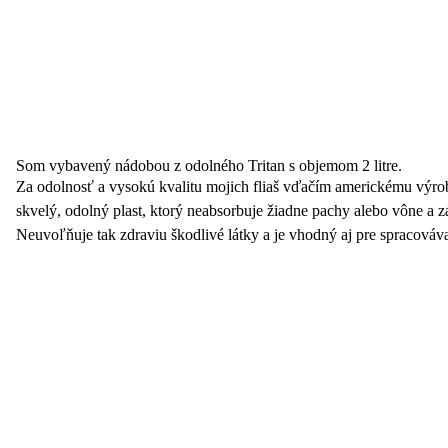
Som vybavený nádobou z odolného Tritan s objemom 2 litre.
Za odolnosť a vysokú kvalitu mojich fliaš vďačím americkému výr
skvelý, odolný plast, ktorý neabsorbuje žiadne pachy alebo vône a
Neuvoľňuje tak zdraviu škodlivé látky a je vhodný aj pre spracováva