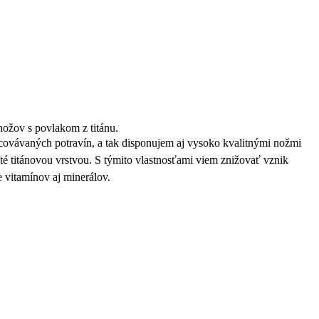
ožov s povlakom z titánu.
racovávaných potravín, a tak disponujem aj vysoko kvalitnými nožmi
yté titánovou vrstvou. S týmito vlastnosťami viem znižovať vznik
e vitamínov aj minerálov.