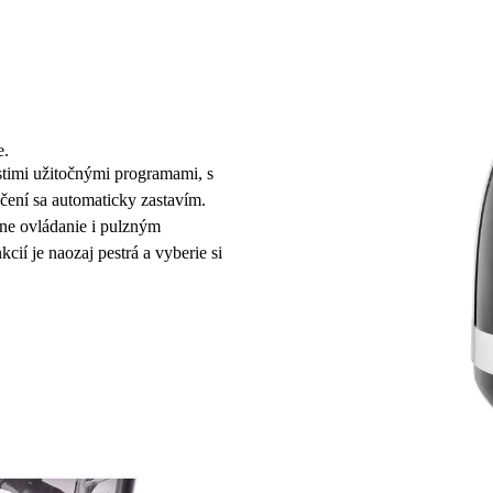
e.
stimi užitočnými programami, s
nčení sa automaticky zastavím.
lne ovládanie i pulzným
í je naozaj pestrá a vyberie si