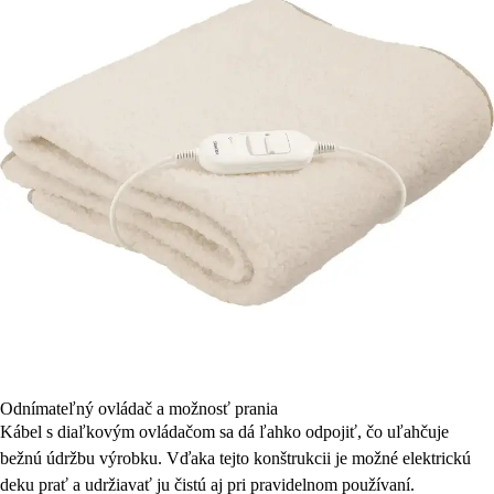
Odnímateľný ovládač a možnosť prania
Kábel s diaľkovým ovládačom sa dá ľahko odpojiť, čo uľahčuje
bežnú údržbu výrobku. Vďaka tejto konštrukcii je možné elektrickú
deku prať a udržiavať ju čistú aj pri pravidelnom používaní.