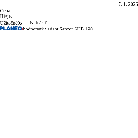
7. 1. 2026
Cena.
Hřeje.
Nahlásiť
Užitočné
0x
hodnotený variant Sencor SUB 190
Karel
5. 1. 2026
Dobrý produkt za rozumnou cenu.
Cena, hřeje.
Nic mě nenapadá.
Nahlásiť
Užitočné
0x
Načítať ďalšie hodnotenia
Produkty
Varenie
Domácnosť
Osobná starostlivosť
Zábava
Príslušenstvo
Letný výpredaj
Objavte Sencor
Sencor Care
Predajcovia
Najčastejšie otázky
Kontakt a servis