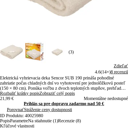
(3)
Zdieľať
4.6
(14×)
8 recenzií
Elektrická vyhrievacia deka Sencor SUB 190 prináša pohodlné
zahriatie počas chladných dní vo vyhotovení pre jednolôžkovú posteľ
(150 × 80 cm). Ponúka voľbu z dvoch teplotných stupňov, prehľadné
ovládanie a bezpečnú prevádzku vďaka ochrane proti prehriatiu.
Rozbaliť krátky popis
Zobraziť celý popis
21,99 €
Momentálne nedostupné
Prihlás sa pre dopravu zadarmo nad 50 €
Porovnať
Stráženie ceny dostupnosti
ID Produktu: 40025980
Popis
Parametre
Na stiahnutie (1)
Recenzie (8)
Kľúčové vlastnosti