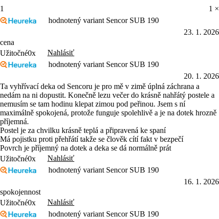
1
1 ×
hodnotený variant Sencor SUB 190
23. 1. 2026
cena
Nahlásiť
Užitočné
0x
hodnotený variant Sencor SUB 190
20. 1. 2026
Ta vyhřívací deka od Sencoru je pro mě v zimě úplná záchrana a
nedám na ni dopustit. Konečně lezu večer do krásně nahřátý postele a
nemusím se tam hodinu klepat zimou pod peřinou. Jsem s ní
maximálně spokojená, protože funguje spolehlivě a je na dotek hrozně
příjemná.
Postel je za chvilku krásně teplá a připravená ke spaní
Má pojistku proti přehřátí takže se člověk cítí fakt v bezpečí
Povrch je příjemný na dotek a deka se dá normálně prát
Nahlásiť
Užitočné
0x
hodnotený variant Sencor SUB 190
16. 1. 2026
spokojennost
Nahlásiť
Užitočné
0x
hodnotený variant Sencor SUB 190