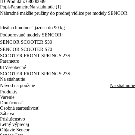
ID Produktu: 68000049
Popis
Parametre
Na stiahnutie (1)
Náhradné mäkšie pružiny do prednej vidlice pre modely SENCOR
Ideálna hmotnosť jazdca do 90 kg
Podporované modely SENCOR:
SENCOR SCOOTER S30
SENCOR SCOOTER S70
SCOOTER FRONT SPRINGS 23S
Parametre
01
Všeobecné
SCOOTER FRONT SPRINGS 23S
Na stiahnutie
Návod na použitie
Na stiahnutie
Produkty
Varenie
Domácnosť
Osobná starostlivosť
Zábava
Príslušenstvo
Letný výpredaj
Objavte Sencor