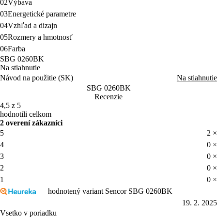
02
Výbava
03
Energetické parametre
04
Vzhľad a dizajn
05
Rozmery a hmotnosť
06
Farba
SBG 0260BK
Na stiahnutie
Návod na použitie (SK)
Na stiahnutie
SBG 0260BK
Recenzie
4,5 z 5
hodnotili celkom
2 overení zákazníci
5
2 ×
4
0 ×
3
0 ×
2
0 ×
1
0 ×
hodnotený variant Sencor SBG 0260BK
19. 2. 2025
Vsetko v poriadku