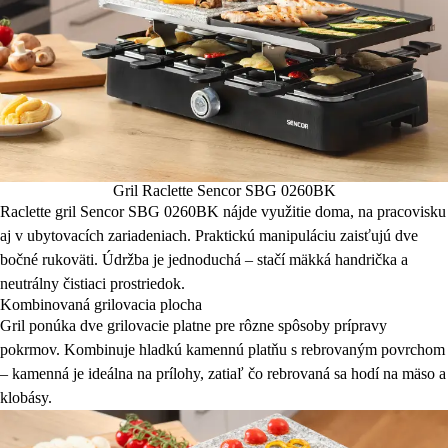
Gril Raclette Sencor SBG 0260BK
Raclette gril Sencor SBG 0260BK nájde využitie doma, na pracovisku
aj v ubytovacích zariadeniach. Praktickú manipuláciu zaisťujú dve
bočné rukoväti. Údržba je jednoduchá – stačí mäkká handrička a
neutrálny čistiaci prostriedok.
Kombinovaná grilovacia plocha
Gril ponúka dve grilovacie platne pre rôzne spôsoby prípravy
pokrmov. Kombinuje hladkú kamennú platňu s rebrovaným povrchom
– kamenná je ideálna na prílohy, zatiaľ čo rebrovaná sa hodí na mäso a
klobásy.