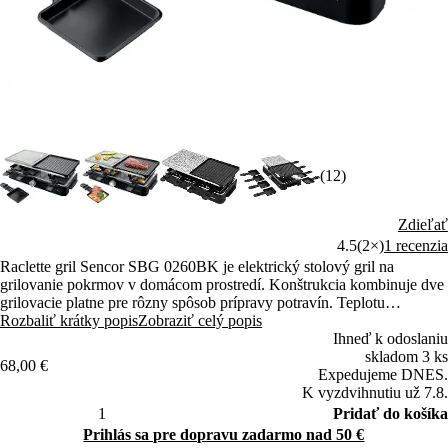
(12)
Zdieľať
4.5
(2×)
1 recenzia
Raclette gril Sencor SBG 0260BK je elektrický stolový gril na
grilovanie pokrmov v domácom prostredí. Konštrukcia kombinuje dve
grilovacie platne pre rôzny spôsob prípravy potravín. Teplotu
nastavujete otočným termostatom.
Rozbaliť krátky popis
Zobraziť celý popis
Ihneď k odoslaniu
skladom 3 ks
68,00 €
Expedujeme DNES.
K vyzdvihnutiu už 7.8.
Pridať do košíka
Prihlás sa pre dopravu zadarmo nad 50 €