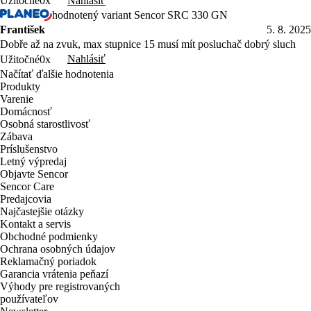
Nahlásiť
Užitočné
0x
hodnotený variant Sencor SRC 330 GN
František
5. 8. 2025
Dobře až na zvuk, max stupnice 15 musí mít posluchač dobrý sluch
Nahlásiť
Užitočné
0x
Načítať ďalšie hodnotenia
Produkty
Varenie
Domácnosť
Osobná starostlivosť
Zábava
Príslušenstvo
Letný výpredaj
Objavte Sencor
Sencor Care
Predajcovia
Najčastejšie otázky
Kontakt a servis
Obchodné podmienky
Ochrana osobných údajov
Reklamačný poriadok
Garancia vrátenia peňazí
Výhody pre registrovaných
používateľov