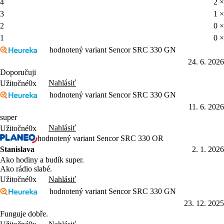
4
2 ×
3
1 ×
2
0 ×
1
0 ×
hodnotený variant Sencor SRC 330 GN
24. 6. 2026
Doporučuji
Nahlásiť
Užitočné
0x
hodnotený variant Sencor SRC 330 GN
11. 6. 2026
super
Nahlásiť
Užitočné
0x
hodnotený variant Sencor SRC 330 OR
Stanislava
2. 1. 2026
Ako hodiny a budík super.
Ako rádio slabé.
Nahlásiť
Užitočné
0x
hodnotený variant Sencor SRC 330 GN
23. 12. 2025
Funguje dobře.