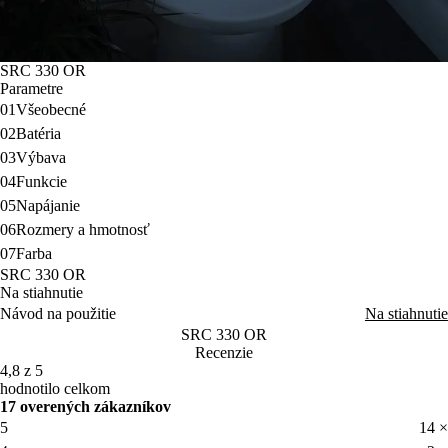
SRC 330 OR
Parametre
01
Všeobecné
02
Batéria
03
Výbava
04
Funkcie
05
Napájanie
06
Rozmery a hmotnosť
07
Farba
SRC 330 OR
Na stiahnutie
Návod na použitie
Na stiahnutie
SRC 330 OR
Recenzie
4,8 z 5
hodnotilo celkom
17 overených zákazníkov
5
14 ×