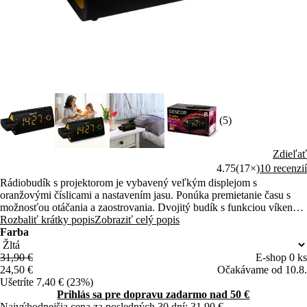
(5)
Zdieľať
4.75
(17×)
10 recenzií
Rádiobudík s projektorom je vybavený veľkým displejom s
oranžovými číslicami a nastavením jasu. Ponúka premietanie času s
možnosťou otáčania a zaostrovania. Dvojitý budík s funkciou víkendu
vás môže zobudiť rádiom alebo zvukovým signálom. PLL FM tuner s
Rozbaliť krátky popis
Zobraziť celý popis
10 predvoľbami umožňuje pohodlný príjem rozhlasového vysielania.
Farba
31,90 €
E-shop 0 ks
24,50 €
Očakávame od 10.8.
Ušetríte 7,40 € (23%)
Prihlás sa pre dopravu zadarmo nad 50 €
Najvýhodnejšia cena za posledných 30 dní: 31,90 €