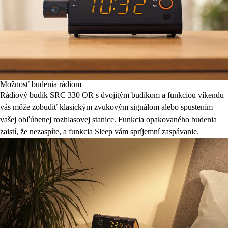
Možnosť budenia rádiom
Rádiový budík SRC 330 OR s dvojitým budíkom a funkciou víkendu
vás môže zobudiť klasickým zvukovým signálom alebo spustením
vašej obľúbenej rozhlasovej stanice. Funkcia opakovaného budenia
zaistí, že nezaspíte, a funkcia Sleep vám spríjemní zaspávanie.