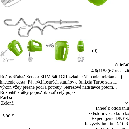
(9)
Zdieľať
4.6
(118×)
67 recenzií
Ručný šľahač Sencor SHM 5401GR zvládne šľahanie, miešanie aj
hnetenie cesta. Päť rýchlostných stupňov a funkcia Turbo zaistia
výkon vždy presne podľa potreby. Nerezové nadstavce potom
kedykoľvek jednoducho umyjete a jedným stlačením vymeníte.
Rozbaliť krátky popis
Zobraziť celý popis
Farba
Ihneď k odoslaniu
skladom viac ako 5 ks
15,90 €
Expedujeme DNES.
K vyzdvihnutiu už 10.8.