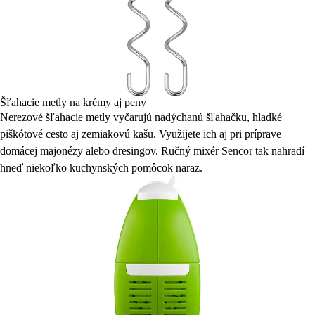
Šľahacie metly na krémy aj peny
Nerezové šľahacie metly vyčarujú nadýchanú šľahačku, hladké
piškótové cesto aj zemiakovú kašu. Využijete ich aj pri príprave
domácej majonézy alebo dresingov. Ručný mixér Sencor tak nahradí
hneď niekoľko kuchynských pomôcok naraz.