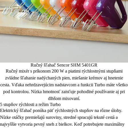
Ručný šľahač Sencor SHM 5401GR
Ručný mixér s príkonom 200 W a piatimi rýchlostnými stupňami
zvládne šľahanie nadýchaných pien, miešanie krémov aj hnetenie
cesta. Vďaka nehrdzavejúcim nadstavcom a funkcii Turbo máte všetko
pod kontrolou. Nízka hmotnosť zaisťuje pohodlné používanie aj pri
dlhšom mixovaní.
5 stupňov rýchlosti a režim Turbo
Elektrický šľahač ponúka päť rýchlostných stupňov na rôzne úlohy.
Nízke otáčky premiešajú suroviny, stredné spracujú tekuté cestá a
najvyššie vytvoria pevný sneh z bielkov. Keď potrebujete maximálny