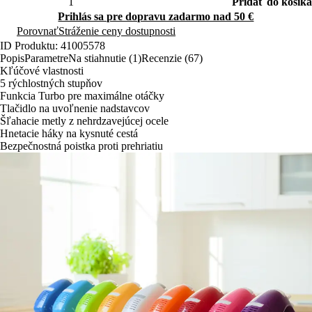
Pridať do košíka
Prihlás sa pre dopravu zadarmo nad 50 €
Porovnať
Stráženie ceny dostupnosti
ID Produktu: 41005578
Popis
Parametre
Na stiahnutie (1)
Recenzie (67)
Kľúčové vlastnosti
5 rýchlostných stupňov
Funkcia Turbo pre maximálne otáčky
Tlačidlo na uvoľnenie nadstavcov
Šľahacie metly z nehrdzavejúcej ocele
Hnetacie háky na kysnuté cestá
Bezpečnostná poistka proti prehriatiu