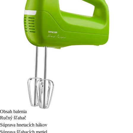
Obsah balenia
Ručný šľahač
Súprava hnetacích hákov
Súprava šľahacích metiel