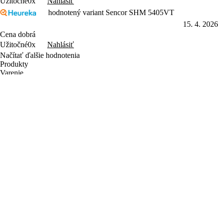
Nahlásiť
Užitočné
0x
hodnotený variant Sencor SHM 5405VT
15. 4. 2026
Cena dobrá
Nahlásiť
Užitočné
0x
Načítať ďalšie hodnotenia
Produkty
Varenie
Domácnosť
Osobná starostlivosť
Zábava
Príslušenstvo
Letný výpredaj
Objavte Sencor
Sencor Care
Predajcovia
Najčastejšie otázky
Kontakt a servis
Obchodné podmienky
Ochrana osobných údajov
Reklamačný poriadok
Garancia vrátenia peňazí
Výhody pre registrovaných
používateľov