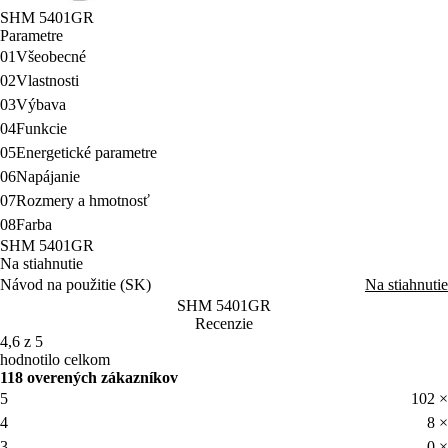
SHM 5401GR
Parametre
01
Všeobecné
02
Vlastnosti
03
Výbava
04
Funkcie
05
Energetické parametre
06
Napájanie
07
Rozmery a hmotnosť
08
Farba
SHM 5401GR
Na stiahnutie
Návod na použitie (SK)
Na stiahnutie
SHM 5401GR
Recenzie
4,6 z 5
hodnotilo celkom
118 overených zákazníkov
5
102 ×
4
8 ×
3
0 ×