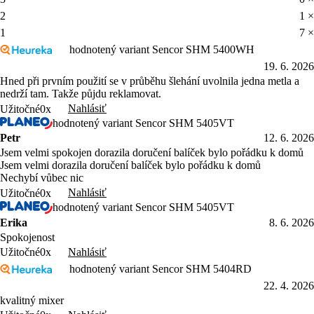
2
1 ×
1
7 ×
hodnotený variant Sencor SHM 5400WH
19. 6. 2026
Hned při prvním použití se v průběhu šlehání uvolnila jedna metla a
nedrží tam. Takže půjdu reklamovat.
Nahlásiť
Užitočné
0x
hodnotený variant Sencor SHM 5405VT
Petr
12. 6. 2026
Jsem velmi spokojen dorazila doručení balíček bylo pořádku k domů
Jsem velmi dorazila doručení balíček bylo pořádku k domů
Nechybí vůbec nic
Nahlásiť
Užitočné
0x
hodnotený variant Sencor SHM 5405VT
Erika
8. 6. 2026
Spokojenost
Nahlásiť
Užitočné
0x
hodnotený variant Sencor SHM 5404RD
22. 4. 2026
kvalitný mixer