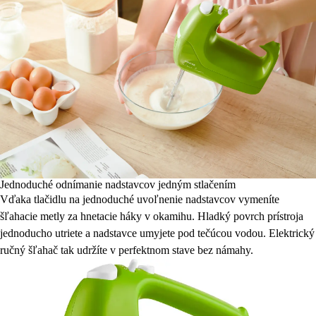
Jednoduché odnímanie nadstavcov jedným stlačením
Vďaka tlačidlu na jednoduché uvoľnenie nadstavcov vymeníte
šľahacie metly za hnetacie háky v okamihu. Hladký povrch prístroja
jednoducho utriete a nadstavce umyjete pod tečúcou vodou. Elektrický
ručný šľahač tak udržíte v perfektnom stave bez námahy.