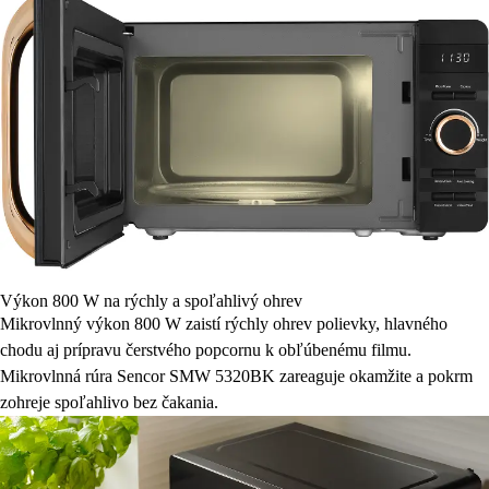
Výkon 800 W na rýchly a spoľahlivý ohrev
Mikrovlnný výkon 800 W zaistí rýchly ohrev polievky, hlavného
chodu aj prípravu čerstvého popcornu k obľúbenému filmu.
Mikrovlnná rúra Sencor SMW 5320BK zareaguje okamžite a pokrm
zohreje spoľahlivo bez čakania.