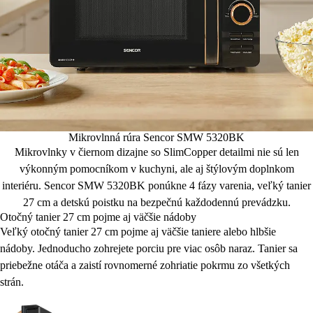
Mikrovlnná rúra Sencor SMW 5320BK
Mikrovlnky v čiernom dizajne so SlimCopper detailmi nie sú len
výkonným pomocníkom v kuchyni, ale aj štýlovým doplnkom
interiéru. Sencor SMW 5320BK ponúkne 4 fázy varenia, veľký tanier
27 cm a detskú poistku na bezpečnú každodennú prevádzku.
Otočný tanier 27 cm pojme aj väčšie nádoby
Veľký otočný tanier 27 cm pojme aj väčšie taniere alebo hlbšie
nádoby. Jednoducho zohrejete porciu pre viac osôb naraz. Tanier sa
priebežne otáča a zaistí rovnomerné zohriatie pokrmu zo všetkých
strán.