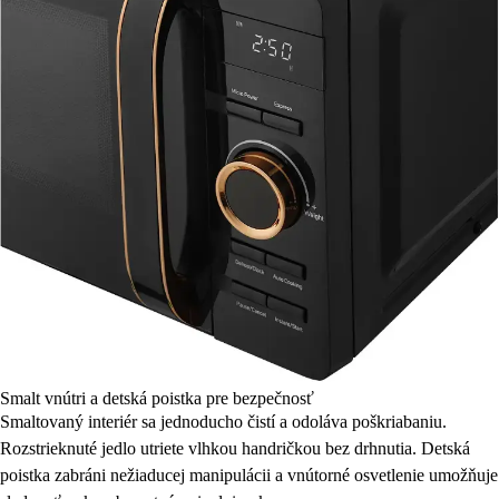
Smalt vnútri a detská poistka pre bezpečnosť
Smaltovaný interiér sa jednoducho čistí a odoláva poškriabaniu.
Rozstrieknuté jedlo utriete vlhkou handričkou bez drhnutia. Detská
poistka zabráni nežiaducej manipulácii a vnútorné osvetlenie umožňuje