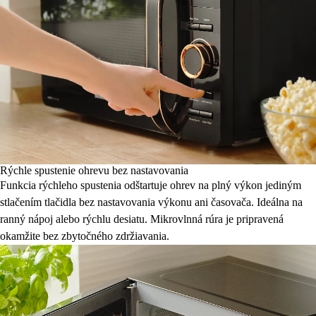
Rýchle spustenie ohrevu bez nastavovania
Funkcia rýchleho spustenia odštartuje ohrev na plný výkon jediným
stlačením tlačidla bez nastavovania výkonu ani časovača. Ideálna na
ranný nápoj alebo rýchlu desiatu. Mikrovlnná rúra je pripravená
okamžite bez zbytočného zdržiavania.