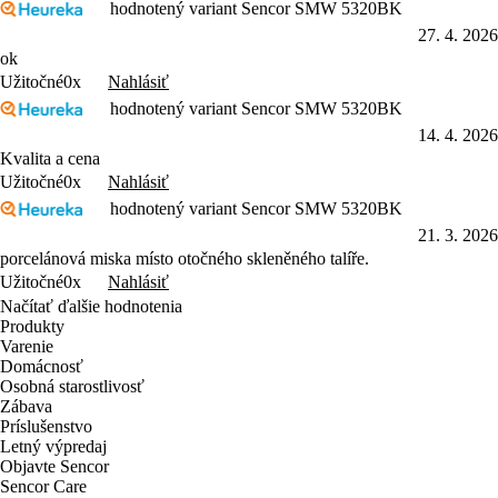
hodnotený variant Sencor SMW 5320BK
27. 4. 2026
ok
Nahlásiť
Užitočné
0x
hodnotený variant Sencor SMW 5320BK
14. 4. 2026
Kvalita a cena
Nahlásiť
Užitočné
0x
hodnotený variant Sencor SMW 5320BK
21. 3. 2026
porcelánová miska místo otočného skleněného talíře.
Nahlásiť
Užitočné
0x
Načítať ďalšie hodnotenia
Produkty
Varenie
Domácnosť
Osobná starostlivosť
Zábava
Príslušenstvo
Letný výpredaj
Objavte Sencor
Sencor Care