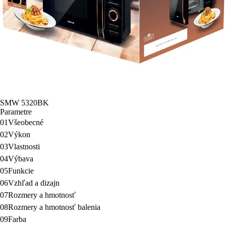
SMW 5320BK
Parametre
01
Všeobecné
02
Výkon
03
Vlastnosti
04
Výbava
05
Funkcie
06
Vzhľad a dizajn
07
Rozmery a hmotnosť
08
Rozmery a hmotnosť balenia
09
Farba