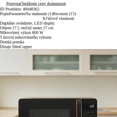
Porovnať
Stráženie ceny dostupnosti
ID Produktu: 40048362
Popis
Parametre
Na stiahnutie (1)
Recenzie (15)
Kľúčové vlastnosti
Digitálne ovládanie, LED displej
Objem 17 l, otočný tanier 27 cm
Mikrovlnný výkon 800 W
5 úrovní mikrovlnného výkonu
Detská poistka
Dizajn SlimCopper