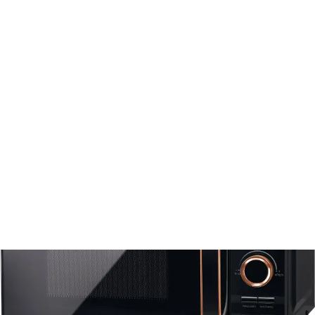
Varenie
Varenie, pečenie a grilovanie
Mikrovlnné rúry
Mikrovlnná rúra SMW 5320BK
SMW 5320BK
Mikrovlnná rúra