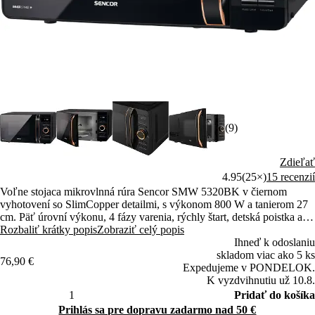
(9)
Zdieľať
4.95
(25×)
15 recenzií
Voľne stojaca mikrovlnná rúra Sencor SMW 5320BK v čiernom
vyhotovení so SlimCopper detailmi, s výkonom 800 W a tanierom 27
cm. Päť úrovní výkonu, 4 fázy varenia, rýchly štart, detská poistka a
smaltovaný interiér.
Rozbaliť krátky popis
Zobraziť celý popis
Ihneď k odoslaniu
skladom viac ako 5 ks
76,90 €
Expedujeme v PONDELOK.
K vyzdvihnutiu už 10.8.
Pridať do košíka
Prihlás sa pre dopravu zadarmo nad 50 €