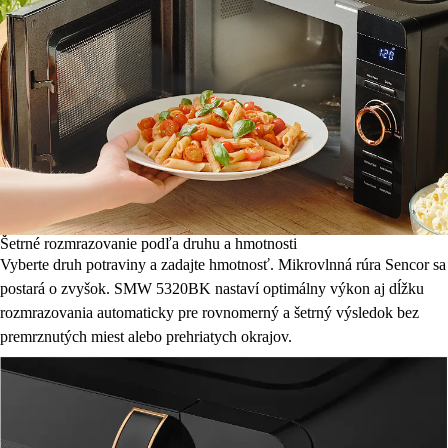
Šetrné rozmrazovanie podľa druhu a hmotnosti
Vyberte druh potraviny a zadajte hmotnosť. Mikrovlnná rúra Sencor sa
postará o zvyšok. SMW 5320BK nastaví optimálny výkon aj dĺžku
rozmrazovania automaticky pre rovnomerný a šetrný výsledok bez
premrznutých miest alebo prehriatych okrajov.