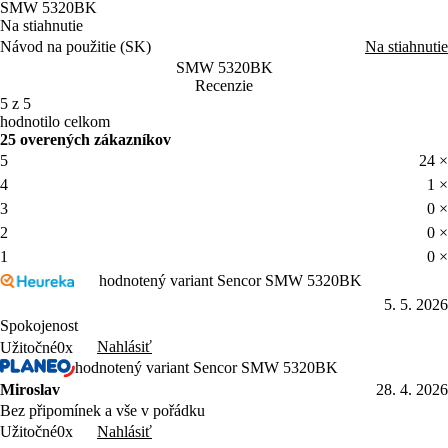
SMW 5320BK
Na stiahnutie
Návod na použitie (SK)
Na stiahnutie
SMW 5320BK
Recenzie
5 z 5
hodnotilo celkom
25 overených zákazníkov
5
24 ×
4
1 ×
3
0 ×
2
0 ×
1
0 ×
hodnotený variant Sencor SMW 5320BK
5. 5. 2026
Spokojenost
Nahlásiť
Užitočné
0x
hodnotený variant Sencor SMW 5320BK
Miroslav
28. 4. 2026
Bez připomínek a vše v pořádku
Nahlásiť
Užitočné
0x