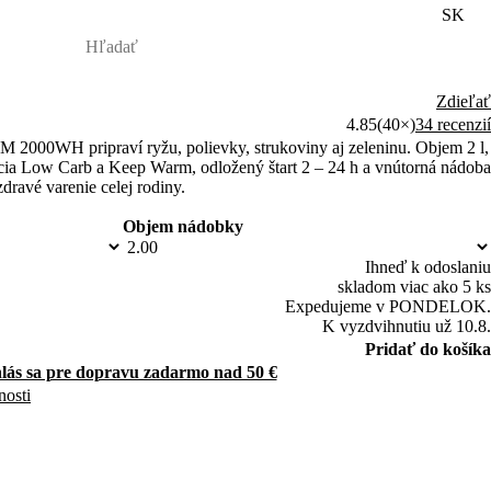
SK
Zdieľať
4.85
(40×)
34 recenzií
M 2000WH pripraví ryžu, polievky, strukoviny aj zeleninu. Objem 2 l,
ia Low Carb a Keep Warm, odložený štart 2 – 24 h a vnútorná nádoba
zdravé varenie celej rodiny.
Objem nádobky
Ihneď k odoslaniu
skladom viac ako 5 ks
Expedujeme v PONDELOK.
K vyzdvihnutiu už 10.8.
Pridať do košíka
hlás sa pre dopravu zadarmo nad 50 €
nosti