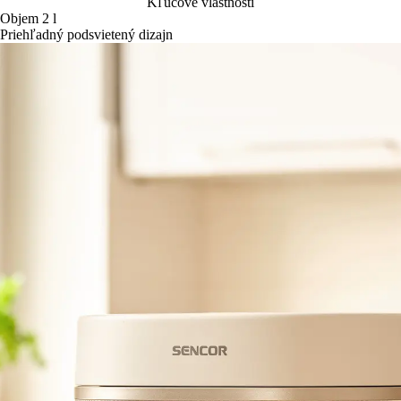
Kľúčové vlastnosti
Objem 2 l
Priehľadný podsvietený dizajn