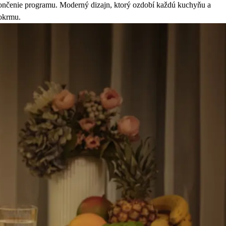
končenie programu. Moderný dizajn, ktorý ozdobí každú kuchyňu a
pokrmu.