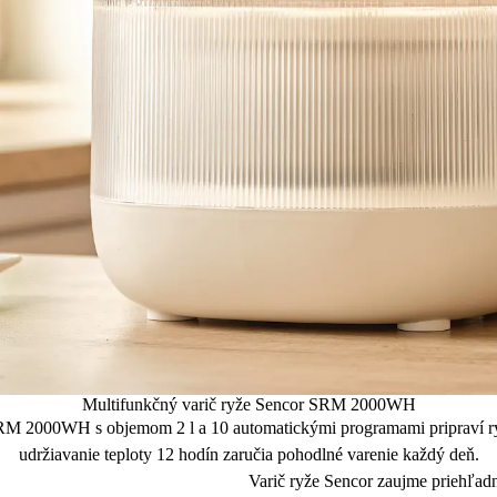
Multifunkčný varič ryže Sencor SRM 2000WH
r SRM 2000WH s objemom 2 l a 10 automatickými programami pripraví ryž
udržiavanie teploty 12 hodín zaručia pohodlné varenie každý deň.
Varič ryže Sencor zaujme priehľad