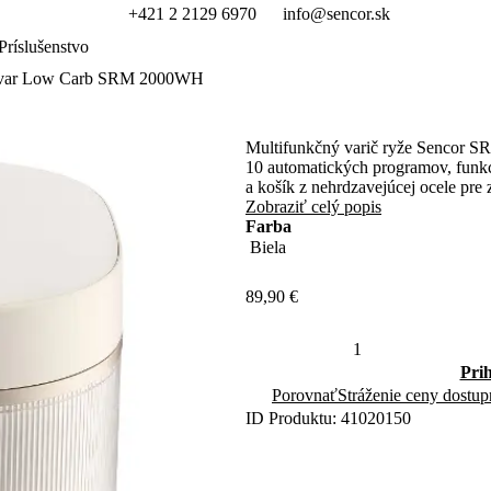
+421 2 2129 6970
info@sencor.sk
Príslušenstvo
var Low Carb SRM 2000WH
Multifunkčný varič ryže Sencor SR
10 automatických programov, funkc
a košík z nehrdzavejúcej ocele pre 
Zobraziť celý popis
Farba
89,90 €
Pri
Porovnať
Stráženie ceny dostup
ID Produktu: 41020150