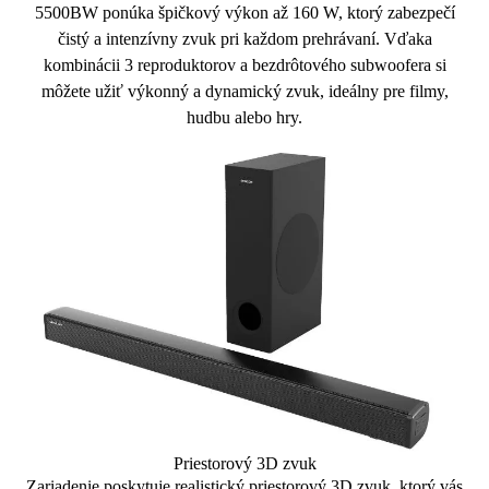
5500BW ponúka
špičkový výkon až 160 W
, ktorý zabezpečí
čistý a intenzívny zvuk pri každom prehrávaní. Vďaka
kombinácii
3 reproduktorov
a
bezdrôtového subwoofera
si
môžete užiť
výkonný a dynamický zvuk
, ideálny pre filmy,
hudbu alebo hry.
Priestorový 3D zvuk
Zariadenie poskytuje
realistický priestorový 3D zvuk
, ktorý vás