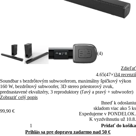
(4)
Zdieľať
4.65
(47×)
34 recenzií
Soundbar s bezdrôtovým subwooferom, maximálny špičkový výkon
160 W, bezdrôtový subwoofer, 3D stereo priestorový zvuk,
prednastavené ekvalizéry, 3 reproduktory (ľavý a pravý + subwoofer)
Zobraziť celý popis
Ihneď k odoslaniu
skladom viac ako 5 ks
99,90 €
Expedujeme v PONDELOK.
K vyzdvihnutiu už 10.8.
Pridať do košíka
Prihlás sa pre dopravu zadarmo nad 50 €