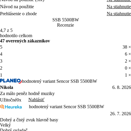
Návod na použitie
Na stiahnutie
Prehlásenie o zhode
Na stiahnutie
SSB 5500BW
Recenzie
4,7 z 5
hodnotilo celkom
47 overených zákazníkov
5
38 ×
4
6 ×
3
2 ×
2
0 ×
1
1 ×
hodnotený variant Sencor SSB 5500BW
Nikola
6. 8. 2026
Za málo peněz hodně muziky
Nahlásiť
Užitočné
0x
hodnotený variant Sencor SSB 5500BW
26. 7. 2026
Dobrý a čistý zvuk hlavně basy
Velký
Dobrý ovladač