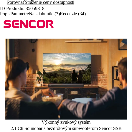
Porovnať
Stráženie ceny dostupnosti
ID Produktu: 35059818
Popis
Parametre
Na stiahnutie (3)
Recenzie (34)
Výkonný zvukový systém
2.1 Ch Soundbar s bezdrôtovým subwooferom Sencor SSB