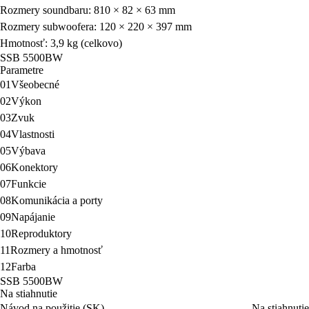
Rozmery soundbaru: 810 × 82 × 63 mm
Rozmery subwoofera: 120 × 220 × 397 mm
Hmotnosť: 3,9 kg (celkovo)
SSB 5500BW
Parametre
01
Všeobecné
02
Výkon
03
Zvuk
04
Vlastnosti
05
Výbava
06
Konektory
07
Funkcie
08
Komunikácia a porty
09
Napájanie
10
Reproduktory
11
Rozmery a hmotnosť
12
Farba
SSB 5500BW
Na stiahnutie
Návod na použitie (SK)
Na stiahnutie