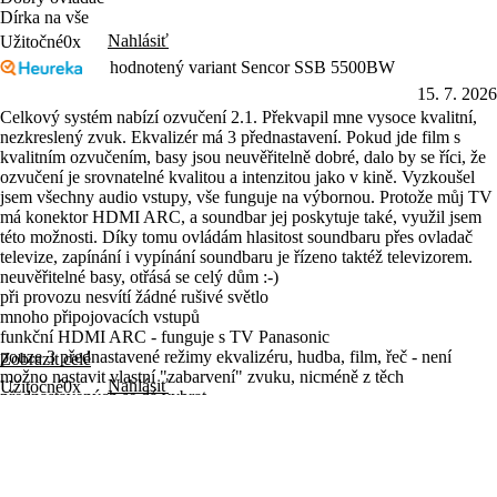
Dírka na vše
Nahlásiť
Užitočné
0x
hodnotený variant Sencor SSB 5500BW
15. 7. 2026
Celkový systém nabízí ozvučení 2.1. Překvapil mne vysoce kvalitní,
nezkreslený zvuk. Ekvalizér má 3 přednastavení. Pokud jde film s
kvalitním ozvučením, basy jsou neuvěřitelně dobré, dalo by se říci, že
ozvučení je srovnatelné kvalitou a intenzitou jako v kině. Vyzkoušel
jsem všechny audio vstupy, vše funguje na výbornou. Protože můj TV
má konektor HDMI ARC, a soundbar jej poskytuje také, využil jsem
této možnosti. Díky tomu ovládám hlasitost soundbaru přes ovladač
televize, zapínání i vypínání soundbaru je řízeno taktéž televizorem.
neuvěřitelné basy, otřásá se celý dům :-)
při provozu nesvítí žádné rušivé světlo
mnoho připojovacích vstupů
funkční HDMI ARC - funguje s TV Panasonic
pouze 3 přednastavené režimy ekvalizéru, hudba, film, řeč - není
Zobrazit celé
možno nastavit vlastní "zabarvení" zvuku, nicméně z těch
Nahlásiť
Užitočné
0x
přednastavených se dá vybrat.
hodnotený variant Sencor SSB 5500BW
Martin
6. 7. 2026
Zakoupeno ohledně vylepšení zvuku LCD televizoru. Splňuje
očekávání. Nemám hudební sluch, tak pro mé účely absolutní
spokojenost. BT funguje bez problémů, ostatní vstupy jsem nezkoušel.