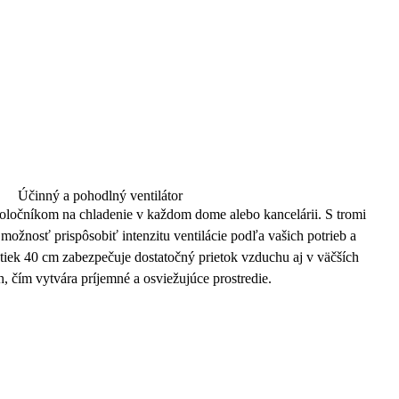
Účinný a pohodlný ventilátor
oločníkom na chladenie v každom dome alebo kancelárii. S tromi
 možnosť prispôsobiť
intenzitu ventilácie
podľa vašich potrieb a
tiek
40 cm zabezpečuje
dostatočný prietok
vzduchu aj v väčších
h, čím vytvára príjemné a
osviežujúce prostredie
.