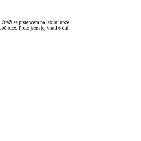
 Otáčí se prstencem na labilní noze
bě ruce. Proto jsem jej vrátil 6 dní.
ačítka.