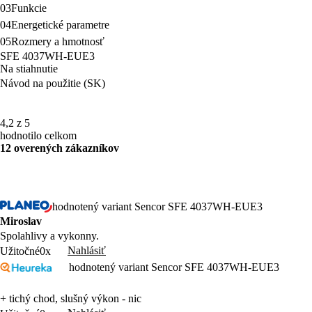
03
Funkcie
04
Energetické parametre
05
Rozmery a hmotnosť
SFE 4037WH-EUE3
Na stiahnutie
Návod na použitie (SK)
4,2 z 5
hodnotilo celkom
12 overených zákazníkov
hodnotený variant Sencor SFE 4037WH-EUE3
Miroslav
Spolahlivy a vykonny.
Nahlásiť
Užitočné
0x
hodnotený variant Sencor SFE 4037WH-EUE3
+ tichý chod, slušný výkon - nic