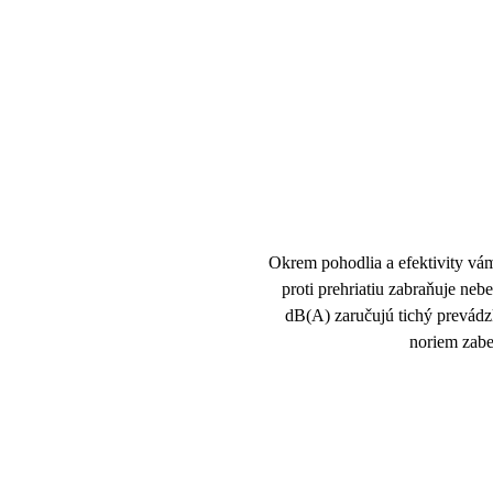
Okrem pohodlia a efektivity vá
proti prehriatiu
zabraňuje nebez
dB(A) zaručujú
tichý
prevád
noriem zab