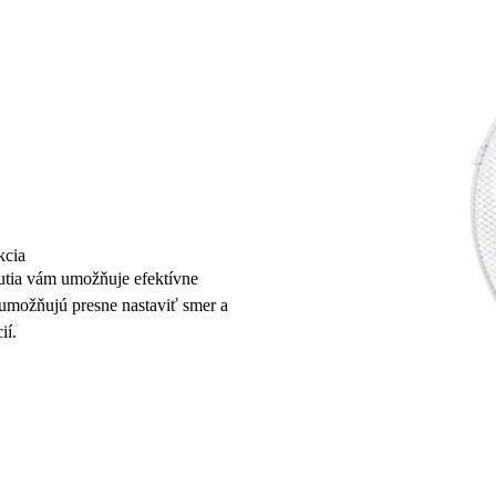
kcia
tia vám umožňuje efektívne
možňujú presne nastaviť smer a
ií
.