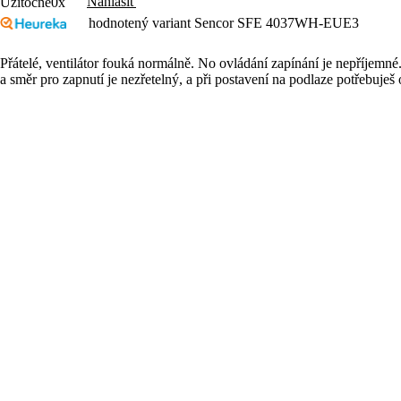
Nahlásiť
Užitočné
0x
hodnotený variant Sencor SFE 4037WH-EUE3
Přátelé, ventilátor fouká normálně. No ovládání zapínání je nepříjemné.
a směr pro zapnutí je nezřetelný, a při postavení na podlaze potřebuješ o
po odebrání. budu hledad starou odzkoušenou klasiku, kdy se tisknou tl
Nahlásiť
Užitočné
0x
hodnotený variant Sencor SFE 4037WH-EUE3
Prostě ventilátor.Dělá co má.
Nahlásiť
Užitočné
0x
hodnotený variant Sencor SFE 4037WH-EUE3
Vypadá dobře, za dobrou cenu.
Tak snad i něco vydrží.
Nahlásiť
Užitočné
0x
Načítať ďalšie hodnotenia
Produkty
Objavte Sencor
Varenie
Sencor Care
Domácnosť
Predajcovia
Osobná starostlivosť
Najčastejšie otázky
Zábava
Kontakt a servis