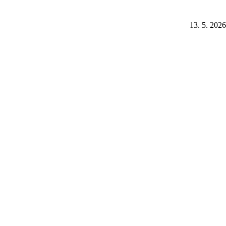
13. 5. 2026
12. 7. 2025
4. 7. 2025
Newsletter
Váš e-mail
Prihlásiť
Prihlásením na odber obchodných oznámení súhlasím
so
spracovaním osobných údajov