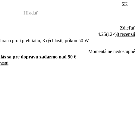
SK
Zdieľať
4.25
(12×)
8 recenzií
hrana proti prehriatiu, 3 rýchlosti, príkon 50 W
Momentálne nedostupné
hlás sa pre dopravu zadarmo nad 50 €
nosti