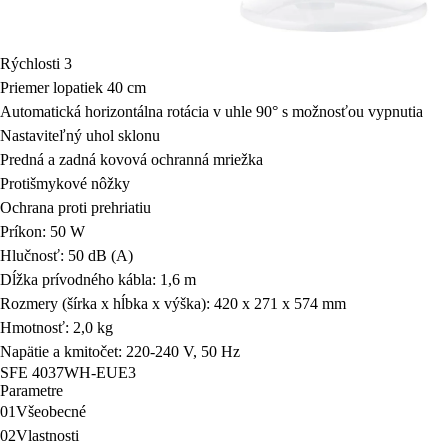
Rýchlosti
3
Priemer lopatiek
40 cm
Automatická horizontálna rotácia
v uhle 90° s možnosťou vypnutia
Nastaviteľný uhol sklonu
Predná a zadná kovová ochranná mriežka
Protišmykové nôžky
Ochrana proti prehriatiu
Príkon:
50 W
Hlučnosť:
50 dB (A)
Dĺžka prívodného kábla:
1,6 m
Rozmery (šírka x hĺbka x výška):
420 x 271 x 574 mm
Hmotnosť:
2,0 kg
Napätie a kmitočet:
220-240 V, 50 Hz
SFE 4037WH-EUE3
Parametre
01
Všeobecné
02
Vlastnosti