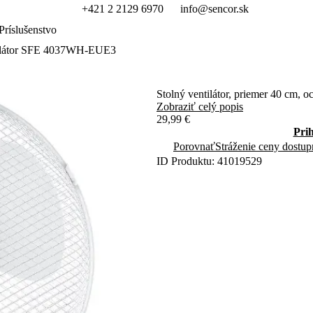
+421 2 2129 6970
info@sencor.sk
Príslušenstvo
tilátor SFE 4037WH-EUE3
Stolný ventilátor, priemer 40 cm, oc
Zobraziť celý popis
29,99 €
Pri
Porovnať
Stráženie ceny dostup
ID Produktu: 41019529