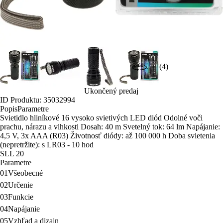
(4)
Ukončený predaj
ID Produktu: 35032994
Popis
Parametre
Svietidlo hliníkové 16 vysoko svietivých LED diód Odolné voči
prachu, nárazu a vlhkosti Dosah: 40 m Svetelný tok: 64 lm Napájanie:
4,5 V, 3x AAA (R03) Životnosť diódy: až 100 000 h Doba svietenia
(nepretržite): s LR03 - 10 hod
SLL 20
Parametre
01
Všeobecné
02
Určenie
03
Funkcie
04
Napájanie
05
Vzhľad a dizajn