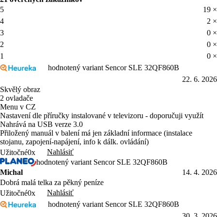
4
2 ×
3
0 ×
2
0 ×
1
0 ×
hodnotený variant Sencor SLE 32QF860B
22. 6. 2026
Skvělý obraz
2 ovladače
Menu v CZ
Nastavení dle příručky instalované v televizoru - doporučuji využít
Nahrává na USB verze 3.0
Přiložený manuál v balení má jen základní informace (instalace
stojanu, zapojení-napájení, info k dálk. ovládání)
Nahlásiť
Užitočné
0x
hodnotený variant Sencor SLE 32QF860B
Michal
14. 4. 2026
Dobrá malá telka za pěkný peníze
Nahlásiť
Užitočné
0x
hodnotený variant Sencor SLE 32QF860B
30. 3. 2026
libY se mi Sencor televize sem spokojená