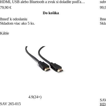
ľubovôle.
79,90 €
99,
Do košíka
Ihneď k odoslaniu
Ihn
Skladom viac ako 5 ks.
Skl
Káble
4.9
(24×)
SAV
SAV 265-015
HDM
HDMI kábel
Max