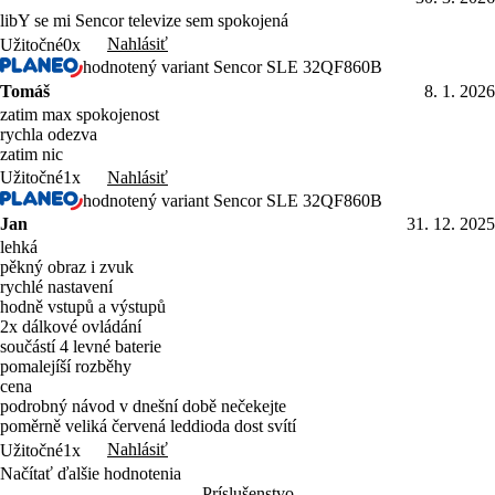
Nahlásiť
Užitočné
0x
hodnotený variant Sencor SLE 32QF860B
Tomáš
8. 1. 2026
zatim max spokojenost
rychla odezva
zatim nic
Nahlásiť
Užitočné
1x
hodnotený variant Sencor SLE 32QF860B
Jan
31. 12. 2025
lehká
pěkný obraz i zvuk
rychlé nastavení
hodně vstupů a výstupů
2x dálkové ovládání
součástí 4 levné baterie
pomalejíší rozběhy
cena
podrobný návod v dnešní době nečekejte
poměrně veliká červená leddioda dost svítí
Nahlásiť
Užitočné
1x
Načítať ďalšie hodnotenia
Príslušenstvo
Originálne príslušenstvo