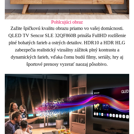
Pohlcujúci obraz
Zažite špičkovú kvalitu obrazu priamo vo vašej domácnosti.
QLED TV
Sencor SLE 32QF860B prináša
FullHD
rozlíšenie
plné bohatých farieb a ostrých detailov.
HDR10 a HDR HLG
zabezpečia realistický vizuálny zážitok plný k
ontrastu a
dynamických farieb
, vďaka čomu budú filmy, seriály, hry aj
športové prenosy vyzerať naozaj pôsobivo.