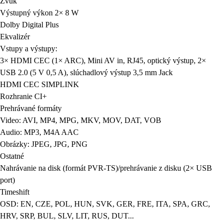
Výstupný výkon 2× 8 W
Dolby Digital Plus
Ekvalizér
Vstupy a výstupy:
3× HDMI CEC (1× ARC), Mini AV in, RJ45, optický výstup, 2×
USB 2.0 (5 V 0,5 A), slúchadlový výstup 3,5 mm Jack
HDMI CEC SIMPLINK
Rozhranie CI+
Prehrávané formáty
Video: AVI, MP4, MPG, MKV, MOV, DAT, VOB
Audio: MP3, M4A AAC
Obrázky: JPEG, JPG, PNG
Ostatné
Nahrávanie na disk (formát PVR-TS)/prehrávanie z disku (2× USB
port)
Timeshift
OSD: EN, CZE, POL, HUN, SVK, GER, FRE, ITA, SPA, GRC,
HRV, SRP, BUL, SLV, LIT, RUS, DUT...
Elektronický programový sprievodca EPG