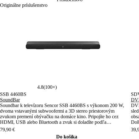
4.8
(100×)
SSB 4460BS
SD
SoundBar
DVD
Soundbar k televízoru Sencor SSB 4460BS s výkonom 200 W,
DVD
dvoma vstavanými subwoofermi a 3D stereo priestorovým
sle
zvukom premení obývačku na domáce kino. Pripojíte ho cez
obs
HDMI, USB alebo Bluetooth a zvuk si doladíte podľa
Dolb
ľubovôle.
79,90 €
39,
Do košíka
Ihneď k odoslaniu
Ihn