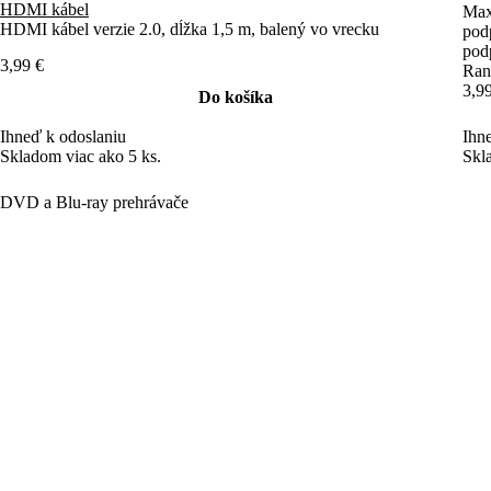
HDMI kábel verzie 2.0, dĺžka 1,5 m, balený vo vrecku
pod
pod
3,99 €
Ran
3,9
Do košíka
Ihneď k odoslaniu
Ihn
Skladom viac ako 5 ks.
Skl
DVD a Blu-ray prehrávače
4.8
(53×)
SDV 2513H