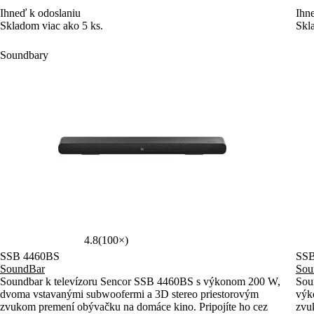
Skladom viac ako 5 ks.
Skl
Soundbary
4.8
(100×)
SSB 4460BS
SS
SoundBar
Sou
Soundbar k televízoru Sencor SSB 4460BS s výkonom 200 W,
Sou
dvoma vstavanými subwoofermi a 3D stereo priestorovým
výk
zvukom premení obývačku na domáce kino. Pripojíte ho cez
zvuk
HDMI, USB alebo Bluetooth a zvuk si doladíte podľa
sub