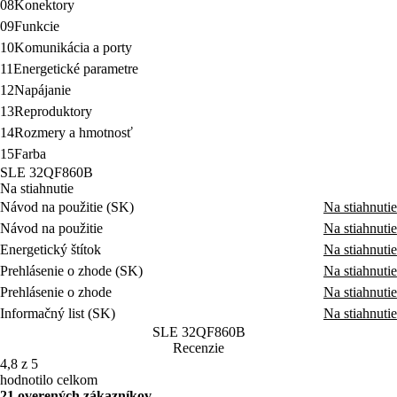
09
Funkcie
10
Komunikácia a porty
11
Energetické parametre
12
Napájanie
13
Reproduktory
14
Rozmery a hmotnosť
15
Farba
SLE 32QF860B
Na stiahnutie
Návod na použitie (SK)
Na stiahnutie
Návod na použitie
Na stiahnutie
Energetický štítok
Na stiahnutie
Prehlásenie o zhode (SK)
Na stiahnutie
Prehlásenie o zhode
Na stiahnutie
Informačný list (SK)
Na stiahnutie
SLE 32QF860B
Recenzie
4,8 z 5
hodnotilo celkom
21 overených zákazníkov
5
19 ×