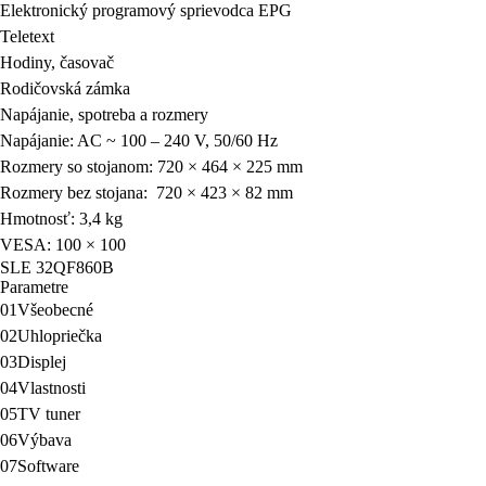
Teletext
Hodiny, časovač
Rodičovská zámka
Napájanie, spotreba a rozmery
Napájanie: AC ~ 100 – 240 V, 50/60 Hz
Rozmery so stojanom: 720 × 464 × 225 mm
Rozmery bez stojana: 720 × 423 × 82 mm
Hmotnosť: 3,4 kg
VESA: 100 × 100
SLE 32QF860B
Parametre
01
Všeobecné
02
Uhlopriečka
03
Displej
04
Vlastnosti
05
TV tuner
06
Výbava
07
Software
08
Konektory