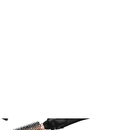
Osobná starostlivosť
Starostlivosť o vlasy
Kulmy
Teplovzdušná kulma SHS 8550BK
SHS 8550BK
Teplovzdušná kulma