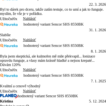
22. 3. 2026
Byl to dárek pro dceru, takže zatím testuje, co to umí a jak to funguje.
myslím, že vše je v pořádku.
Nahlásiť
Užitočné
0x
hodnotený variant Sencor SHS 8550BK
31. 1. 2026
Slabšie
Nahlásiť
Užitočné
0x
hodnotený variant Sencor SHS 8550BK
8. 1. 2026
Byla jsem skeptická, ale kulmofen mě mile překvapil... Ionizace
opravdu funguje, a vlasy mám krásně hladké a nejsou krepaté...
Dávám 120%
Nahlásiť
Užitočné
0x
hodnotený variant Sencor SHS 8550BK
7. 1. 2025
Kvalitní a cenově výhodný
Nahlásiť
Užitočné
0x
hodnotený variant Sencor SHS 8550BK
Kristina
5. 12. 2024