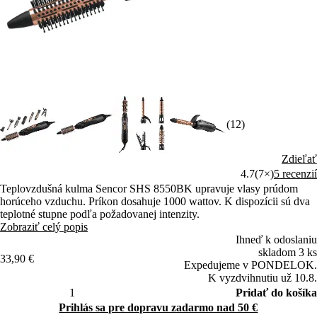
(12)
Zdieľať
4.7
(7×)
5 recenzií
Teplovzdušná kulma Sencor SHS 8550BK upravuje vlasy prúdom
horúceho vzduchu. Príkon dosahuje 1000 wattov. K dispozícii sú dva
teplotné stupne podľa požadovanej intenzity.
Zobraziť celý popis
Ihneď k odoslaniu
skladom 3 ks
33,90 €
Expedujeme v PONDELOK.
K vyzdvihnutiu už 10.8.
Pridať do košíka
Prihlás sa pre dopravu zadarmo nad 50 €