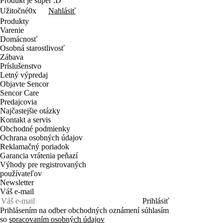
Produkt je super :D
Nahlásiť
Užitočné
0x
Produkty
Varenie
Domácnosť
Osobná starostlivosť
Zábava
Príslušenstvo
Letný výpredaj
Objavte Sencor
Sencor Care
Predajcovia
Najčastejšie otázky
Kontakt a servis
Obchodné podmienky
Ochrana osobných údajov
Reklamačný poriadok
Garancia vrátenia peňazí
Výhody pre registrovaných
používateľov
Newsletter
Váš e-mail
Prihlásiť
Prihlásením na odber obchodných oznámení súhlasím
so
spracovaním osobných údajov