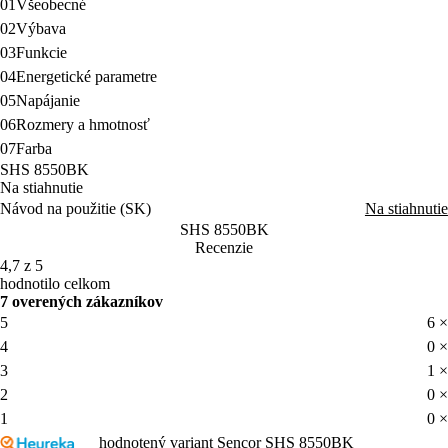
01
Všeobecné
02
Výbava
03
Funkcie
04
Energetické parametre
05
Napájanie
06
Rozmery a hmotnosť
07
Farba
SHS 8550BK
Na stiahnutie
Návod na použitie (SK)
Na stiahnutie
SHS 8550BK
Recenzie
4,7 z 5
hodnotilo celkom
7 overených zákazníkov
5
6 ×
4
0 ×
3
1 ×
2
0 ×
1
0 ×
hodnotený variant Sencor SHS 8550BK