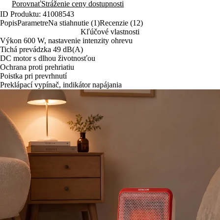
Porovnať
Stráženie ceny dostupnosti
ID Produktu: 41008543
Popis
Parametre
Na stiahnutie (1)
Recenzie (12)
Kľúčové vlastnosti
Výkon 600 W, nastavenie intenzity ohrevu
Tichá prevádzka 49 dB(A)
DC motor s dlhou životnosťou
Ochrana proti prehriatiu
Poistka pri prevrhnutí
Preklápací vypínač, indikátor napájania