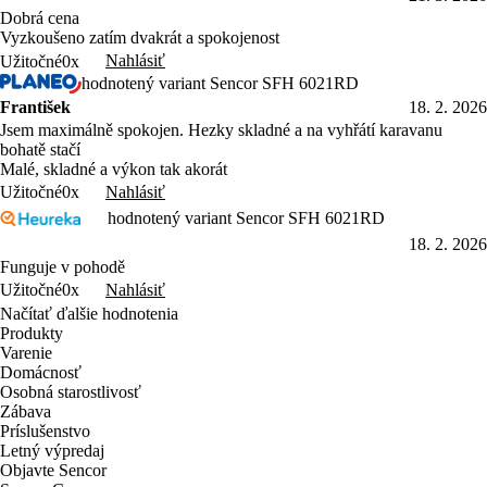
Dobrá cena
Vyzkoušeno zatím dvakrát a spokojenost
Nahlásiť
Užitočné
0x
hodnotený variant Sencor SFH 6021RD
František
18. 2. 2026
Jsem maximálně spokojen. Hezky skladné a na vyhřátí karavanu
bohatě stačí ​​
Malé, skladné a výkon tak akorát
Nahlásiť
Užitočné
0x
hodnotený variant Sencor SFH 6021RD
18. 2. 2026
Funguje v pohodě
Nahlásiť
Užitočné
0x
Načítať ďalšie hodnotenia
Produkty
Varenie
Domácnosť
Osobná starostlivosť
Zábava
Príslušenstvo
Letný výpredaj
Objavte Sencor