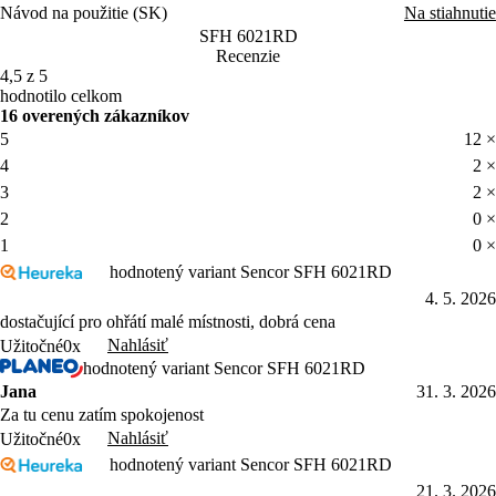
Návod na použitie (SK)
Na stiahnutie
SFH 6021RD
Recenzie
4,5 z 5
hodnotilo celkom
16 overených zákazníkov
5
12 ×
4
2 ×
3
2 ×
2
0 ×
1
0 ×
hodnotený variant Sencor SFH 6021RD
4. 5. 2026
dostačující pro ohřátí malé místnosti, dobrá cena
Nahlásiť
Užitočné
0x
hodnotený variant Sencor SFH 6021RD
Jana
31. 3. 2026
Za tu cenu zatím spokojenost
Nahlásiť
Užitočné
0x
hodnotený variant Sencor SFH 6021RD
21. 3. 2026