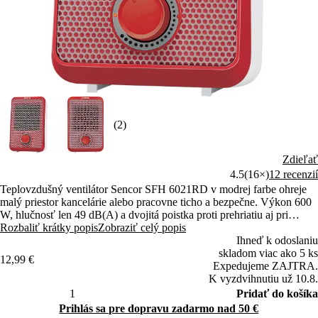
(2)
Zdieľať
4.5
(16×)
12 recenzií
Teplovzdušný ventilátor Sencor SFH 6021RD v modrej farbe ohreje
malý priestor kancelárie alebo pracovne ticho a bezpečne. Výkon 600
W, hlučnosť len 49 dB(A) a dvojitá poistka proti prehriatiu aj pri
prevrhnutí zaistí spoľahlivú prevádzku.
Rozbaliť krátky popis
Zobraziť celý popis
Ihneď k odoslaniu
skladom viac ako 5 ks
12,99 €
Expedujeme ZAJTRA.
K vyzdvihnutiu už 10.8.
Pridať do košíka
Prihlás sa pre dopravu zadarmo nad 50 €