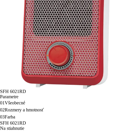
SFH 6021RD
Parametre
01
Všeobecné
02
Rozmery a hmotnosť
03
Farba
SFH 6021RD
Na stiahnutie