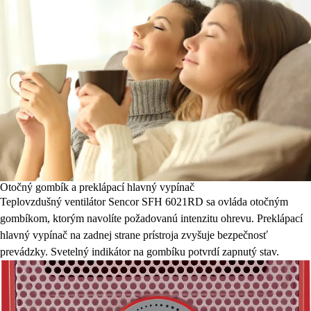
Otočný gombík a preklápací hlavný vypínač
Teplovzdušný ventilátor Sencor SFH 6021RD sa ovláda otočným
gombíkom, ktorým navolíte požadovanú intenzitu ohrevu. Preklápací
hlavný vypínač na zadnej strane prístroja zvyšuje bezpečnosť
prevádzky. Svetelný indikátor na gombíku potvrdí zapnutý stav.