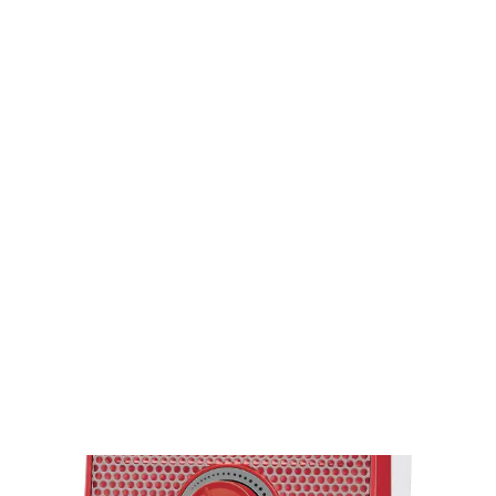
Domácnosť
Ohrievače
Tepelné ventilátory
Teplovzdušný ohrievač SFH 6021RD
SFH 6021RD
Teplovzdušný ohrievač