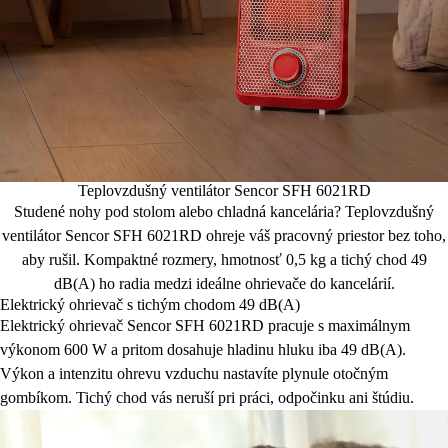
Teplovzdušný ventilátor Sencor SFH 6021RD
Studené nohy pod stolom alebo chladná kancelária? Teplovzdušný
ventilátor Sencor SFH 6021RD ohreje váš pracovný priestor bez toho,
aby rušil. Kompaktné rozmery, hmotnosť 0,5 kg a tichý chod 49
dB(A) ho radia medzi ideálne ohrievače do kancelárií.
Elektrický ohrievač s tichým chodom 49 dB(A)
Elektrický ohrievač Sencor SFH 6021RD pracuje s maximálnym
výkonom 600 W a pritom dosahuje hladinu hluku iba 49 dB(A).
Výkon a intenzitu ohrevu vzduchu nastavíte plynule otočným
gombíkom. Tichý chod vás neruší pri práci, odpočinku ani štúdiu.