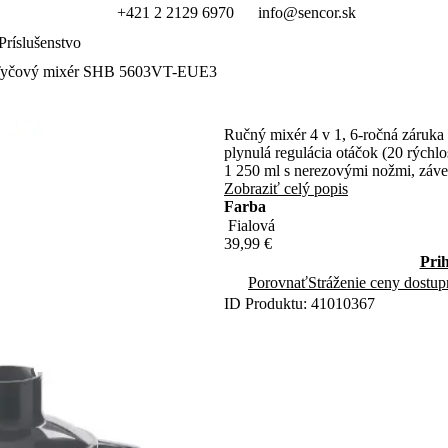
+421 2 2129 6970
info@sencor.sk
Príslušenstvo
yčový mixér SHB 5603VT-EUE3
Ručný mixér 4 v 1, 6-ročná záruk
plynulá regulácia otáčok (20 rých
1 250 ml s nerezovými nožmi, záv
Zobraziť celý popis
Farba
39,99 €
Pri
Porovnať
Stráženie ceny dostup
ID Produktu: 41010367