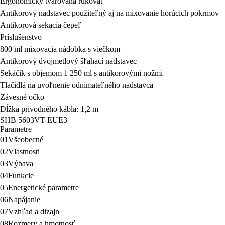
Ergonomicky tvarovaná rukoväť
Antikorový nadstavec použiteľný aj na mixovanie horúcich pokrmov
Antikorová sekacia čepeľ
Príslušenstvo
800 ml mixovacia nádobka s viečkom
Antikorový dvojmetlový šľahací nadstavec
Sekáčik s objemom 1 250 ml s antikorovými nožmi
Tlačidlá na uvoľnenie odnímateľného nadstavca
Závesné očko
Dĺžka prívodného kábla: 1,2 m
SHB 5603VT-EUE3
Parametre
01
Všeobecné
02
Vlastnosti
03
Výbava
04
Funkcie
05
Energetické parametre
06
Napájanie
07
Vzhľad a dizajn
08
Rozmery a hmotnosť