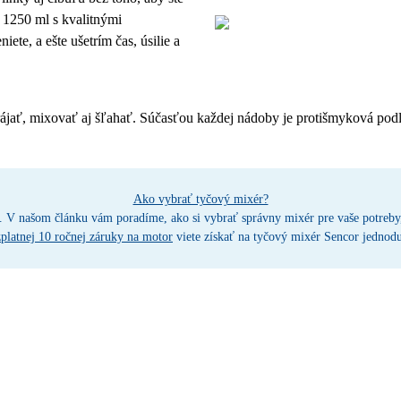
 1250 ml s kvalitnými
te, a ešte ušetrím čas, úsilie a
ať, mixovať aj šľahať. Súčasťou každej nádoby je protišmyková podlož
Ako vybrať tyčový mixér?
. V našom článku vám poradíme, ako si vybrať správny mixér pre vaše potreby,
platnej 10 ročnej záruky na motor
viete získať na tyčový mixér Sencor jednodu