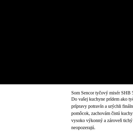
Som Sencor tyčový mixér SHB
Do vašej kuchyne prídem ako ty
prípravy potravín a urýchli fin
pomôcok, zachovám čistú kuchyňu
vysoko výkonný a zároveň tichý! 
neopozerajú.