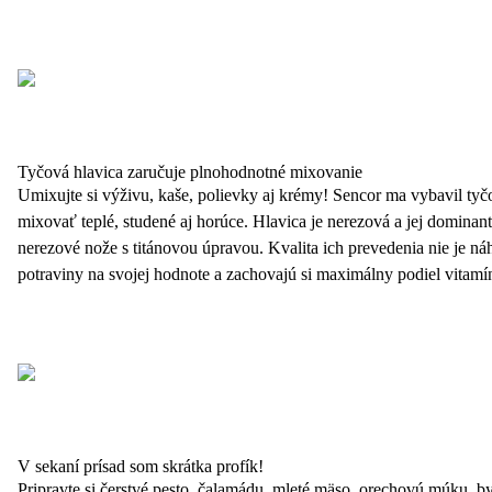
Tyčová hlavica zaručuje plnohodnotné mixovanie
Umixujte si výživu, kaše, polievky aj krémy! Sencor ma vybavil tyč
mixovať teplé, studené aj horúce. Hlavica je nerezová a jej dominant
nerezové nože s titánovou úpravou. Kvalita ich prevedenia nie je n
potraviny na svojej hodnote a zachovajú si maximálny podiel vitamín
V sekaní prísad som skrátka profík!
Pripravte si čerstvé pesto, čalamádu, mleté mäso, orechovú múku, by