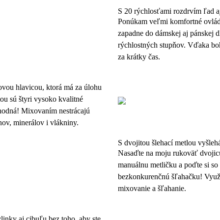
S 20 rýchlosťami rozdrvím ľad a
Ponúkam veľmi komfortné ovláda
zapadne do dámskej aj pánskej 
rýchlostných stupňov. Vďaka boha
za krátky čas.
ovou hlavicou, ktorá má za úlohu
ou sú štyri vysoko kvalitné
áhodná! Mixovaním nestrácajú
ov, minerálov i vlákniny.
S dvojitou šlehací metlou vyšl
Nasaďte na moju rukoväť dvojic
manuálnu metličku a poďte si so 
bezkonkurenčnú šľahačku! Využit
mixovanie a šľahanie.
linky aj cibuľu bez toho, aby ste