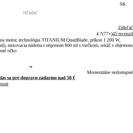
SK
Zdieľať
4.7
(77×)
45 recenzií
a na motor, technológia TITANIUM QuadBlade, príkon 1 200 W,
lostí), mixovacia nádoba s objemom 800 ml s viečkom, sekáč s objemom
esné očko
Momentálne nedostupné
hlás sa pre dopravu zadarmo nad 50 €
nosti