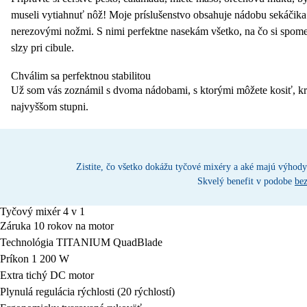
museli vytiahnuť nôž! Moje príslušenstvo obsahuje nádobu sekáčika
nerezovými nožmi. S nimi perfektne nasekám všetko, na čo si spomenie
slzy pri cibule.
Chválim sa perfektnou stabilitou
Už som vás zoznámil s dvoma nádobami, s ktorými môžete kosiť, kráj
najvyššom stupni.
Zistite, čo všetko dokážu tyčové mixéry a aké majú výhody
Skvelý benefit v podobe
bez
Tyčový mixér 4 v 1
Záruka 10 rokov na motor
Technológia TITANIUM QuadBlade
Príkon 1 200 W
Extra tichý DC motor
Plynulá regulácia rýchlosti (20 rýchlostí)