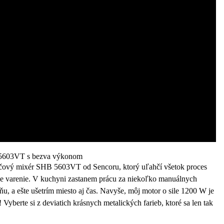
 5603VT s bezva výkonom
čový mixér SHB 5603VT od Sencoru, ktorý uľahčí všetok proces
álne varenie. V kuchyni zastanem prácu za niekoľko manuálnych
, a ešte ušetrím miesto aj čas. Navyše, môj motor o sile 1200 W je
Vyberte si z deviatich krásnych metalických farieb, ktoré sa len tak