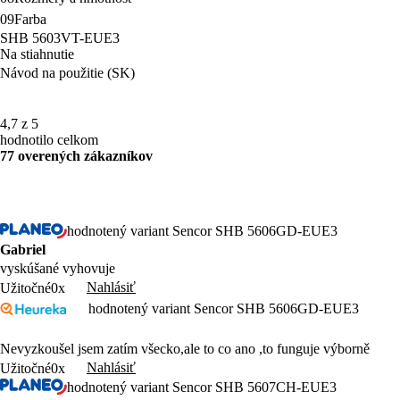
09
Farba
SHB 5603VT-EUE3
Na stiahnutie
Návod na použitie (SK)
4,7 z 5
hodnotilo celkom
77 overených zákazníkov
hodnotený variant Sencor SHB 5606GD-EUE3
Gabriel
vyskúšané vyhovuje
Nahlásiť
Užitočné
0x
hodnotený variant Sencor SHB 5606GD-EUE3
Nevyzkoušel jsem zatím všecko,ale to co ano ,to funguje výborně
Nahlásiť
Užitočné
0x
hodnotený variant Sencor SHB 5607CH-EUE3