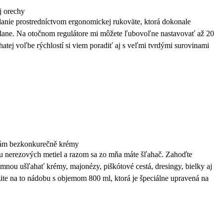
j orechy
nie prostredníctvom ergonomickej rukoväte, ktorá dokonale
dlane. Na otočnom regulátore mi môžete ľubovoľne nastavovať až 20
tej voľbe rýchlostí si viem poradiť aj s veľmi tvrdými surovinami
ehám bezkonkurečně krémy
u nerezových metiel a razom sa zo mňa máte šľahač. Zahoďte
mnou ušľahať krémy, majonézy, piškótové cestá, dresingy, bielky aj
e na to nádobu s objemom 800 ml, ktorá je špeciálne upravená na