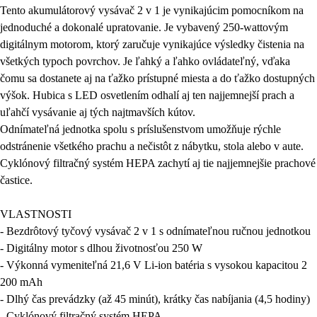
Tento akumulátorový vysávač 2 v 1 je vynikajúcim pomocníkom na
jednoduché a dokonalé upratovanie. Je vybavený 250-wattovým
digitálnym motorom, ktorý zaručuje vynikajúce výsledky čistenia na
všetkých typoch povrchov. Je ľahký a ľahko ovládateľný, vďaka
čomu sa dostanete aj na ťažko prístupné miesta a do ťažko dostupných
výšok. Hubica s LED osvetlením odhalí aj ten najjemnejší prach a
uľahčí vysávanie aj tých najtmavších kútov.
Odnímateľná jednotka spolu s príslušenstvom umožňuje rýchle
odstránenie všetkého prachu a nečistôt z nábytku, stola alebo v aute.
Cyklónový filtračný systém HEPA zachytí aj tie najjemnejšie prachové
častice.
VLASTNOSTI
- Bezdrôtový tyčový vysávač 2 v 1 s odnímateľnou ručnou jednotkou
- Digitálny motor s dlhou životnosťou 250 W
- Výkonná vymeniteľná 21,6 V Li-ion batéria s vysokou kapacitou 2
200 mAh
- Dlhý čas prevádzky (až 45 minút), krátky čas nabíjania (4,5 hodiny)
- Cyklónový filtračný systém HEPA