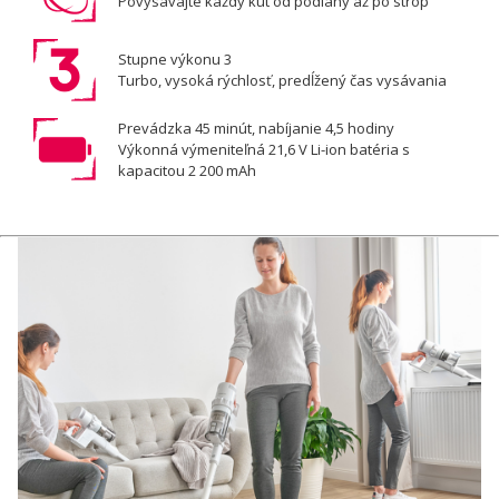
Povysávajte každý kút od podlahy až po strop
Stupne výkonu 3
Turbo, vysoká rýchlosť, predĺžený čas vysávania
Prevádzka 45 minút, nabíjanie 4,5 hodiny
Výkonná výmeniteľná 21,6 V Li-ion batéria s
kapacitou 2 200 mAh