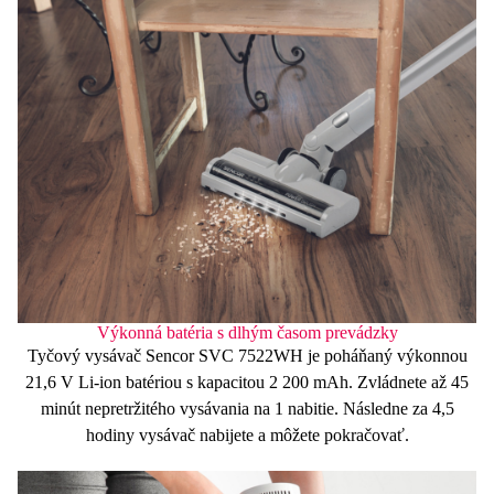
Výkonná batéria s dlhým časom prevádzky
Tyčový vysávač Sencor SVC 7522WH je poháňaný výkonnou
21,6 V
Li-ion batériou s kapacitou
2 200 mAh
. Zvládnete
až 45
minút
nepretržitého vysávania na 1 nabitie. Následne za
4,5
hodiny
vysávač nabijete a môžete pokračovať.