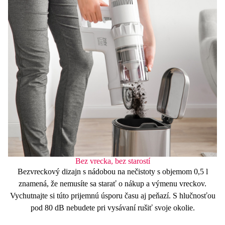
Bez vrecka, bez starostí
Bezvreckový dizajn
s nádobou na nečistoty s objemom
0,5 l
znamená, že nemusíte sa starať o nákup a výmenu vreckov.
Vychutnajte si túto prijemnú úsporu času aj peňazí. S hlučnosťou
pod 80 dB
nebudete pri vysávaní rušiť svoje okolie.