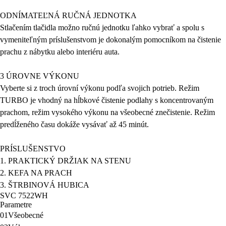
ODNÍMATEĽNÁ RUČNÁ JEDNOTKA
Stlačením tlačidla možno ručnú jednotku ľahko vybrať a spolu s
vymeniteľným príslušenstvom je dokonalým pomocníkom na čistenie
prachu z nábytku alebo interiéru auta.
3 ÚROVNE VÝKONU
Vyberte si z troch úrovní výkonu podľa svojich potrieb. Režim
TURBO je vhodný na hĺbkové čistenie podlahy s koncentrovaným
prachom, režim vysokého výkonu na všeobecné znečistenie. Režim
predĺženého času dokáže vysávať až 45 minút.
PRÍSLUŠENSTVO
1. PRAKTICKÝ DRŽIAK NA STENU
2. KEFA NA PRACH
3. ŠTRBINOVÁ HUBICA
SVC 7522WH
Parametre
01
Všeobecné