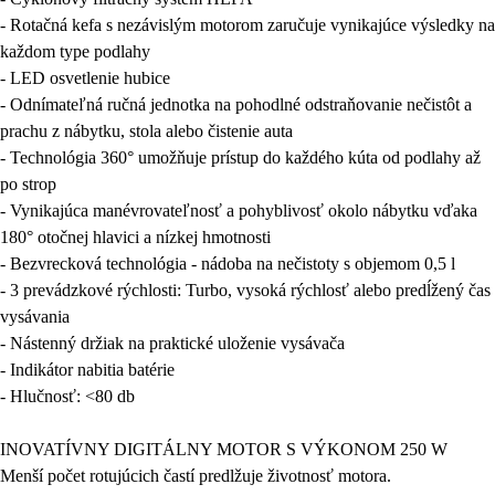
- Rotačná kefa s nezávislým motorom zaručuje vynikajúce výsledky na
každom type podlahy
- LED osvetlenie hubice
- Odnímateľná ručná jednotka na pohodlné odstraňovanie nečistôt a
prachu z nábytku, stola alebo čistenie auta
- Technológia 360° umožňuje prístup do každého kúta od podlahy až
po strop
- Vynikajúca manévrovateľnosť a pohyblivosť okolo nábytku vďaka
180° otočnej hlavici a nízkej hmotnosti
- Bezvrecková technológia - nádoba na nečistoty s objemom 0,5 l
- 3 prevádzkové rýchlosti: Turbo, vysoká rýchlosť alebo predĺžený čas
vysávania
- Nástenný držiak na praktické uloženie vysávača
- Indikátor nabitia batérie
- Hlučnosť: <80 db
INOVATÍVNY DIGITÁLNY MOTOR S VÝKONOM 250 W
Menší počet rotujúcich častí predlžuje životnosť motora.