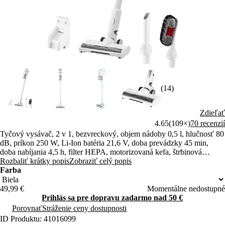
(14)
Zdieľať
4.65
(109×)
70 recenzií
Tyčový vysávač, 2 v 1, bezvreckový, objem nádoby 0,5 l, hlučnosť 80
dB, príkon 250 W, Li-Ion batéria 21,6 V, doba prevádzky 45 min,
doba nabíjania 4,5 h, filter HEPA, motorizovaná kefa, štrbinová
hubica, kefa na prach, LED osvetlenie
Rozbaliť krátky popis
Zobraziť celý popis
Farba
49,99 €
Momentálne nedostupné
Prihlás sa pre dopravu zadarmo nad 50 €
Porovnať
Stráženie ceny dostupnosti
ID Produktu: 41016099