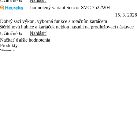
Nahlásiť
Užitočné
0x
hodnotený variant Sencor SVC 7522WH
15. 3. 2026
Dobrý sací výkon, výborná funkce s rotačním kartáčem
štěrbinová hubice a kartáček nejdou nasadit na prodlužovací nástavec
Nahlásiť
Užitočné
0x
Načítať ďalšie hodnotenia
Produkty
Varenie
Domácnosť
Osobná starostlivosť
Zábava
Príslušenstvo
Letný výpredaj
Objavte Sencor
Sencor Care
Predajcovia
Najčastejšie otázky
Kontakt a servis
Obchodné podmienky
Ochrana osobných údajov
Reklamačný poriadok
Garancia vrátenia peňazí
Výhody pre registrovaných