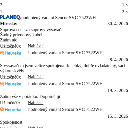
2
1 ×
1
2 ×
hodnotený variant Sencor SVC 7522WH
Miroslav
30. 4. 2026
Suprová cena za suprový vysavač...
Žádný privodovy kabel
Zatím nic
Nahlásiť
Užitočné
0x
hodnotený variant Sencor SVC 7522WH
8. 4. 2026
S vysavačem jsem velice spokojena. Je lehký, dobře ovladatelný, sací
výkon skvělý.
Nahlásiť
Užitočné
0x
hodnotený variant Sencor SVC 7522WH
19. 3. 2026
Zatim vše v pořádku. Doporučuji
Nahlásiť
Užitočné
0x
hodnotený variant Sencor SVC 7522WH
15. 3. 2026
Spokojenost