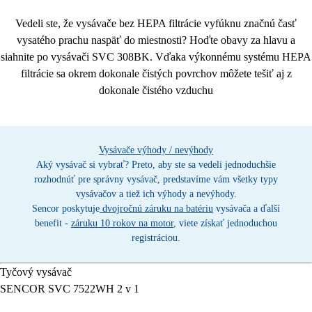
Vedeli ste, že vysávače bez HEPA filtrácie vyfúknu značnú časť
vysatého prachu naspäť do miestnosti? Hoďte obavy za hlavu a
siahnite po vysávači SVC 308BK. Vďaka výkonnému systému
HEPA
filtrácie
sa okrem dokonale čistých povrchov môžete tešiť aj z
dokonale čistého vzduchu
Vysávače výhody / nevýhody
Aký vysávač si vybrať? Preto, aby ste sa vedeli jednoduchšie
rozhodnúť pre správny vysávač, predstavíme vám všetky typy
vysávačov a tiež ich výhody a nevýhody.
Sencor poskytuje
dvojročnú záruku na batériu
vysávača a ďalší
benefit -
záruku 10 rokov na motor
, viete získať jednoduchou
registráciou.
Tyčový vysávač
SENCOR SVC 7522WH 2 v 1