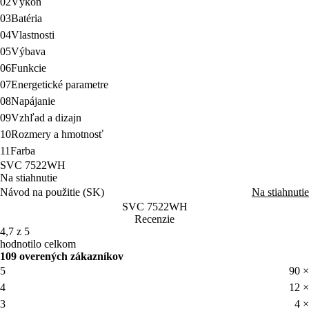
02
Výkon
03
Batéria
04
Vlastnosti
05
Výbava
06
Funkcie
07
Energetické parametre
08
Napájanie
09
Vzhľad a dizajn
10
Rozmery a hmotnosť
11
Farba
SVC 7522WH
Na stiahnutie
Návod na použitie (SK)
Na stiahnutie
SVC 7522WH
Recenzie
4,7 z 5
hodnotilo celkom
109 overených zákazníkov
5
90 ×
4
12 ×
3
4 ×