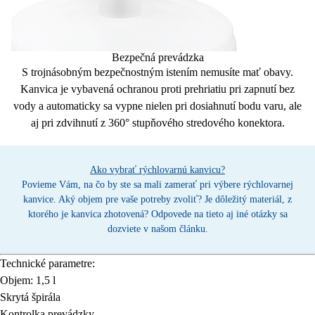
Bezpečná prevádzka
S
trojnásobným
bezpečnostným istením nemusíte mať obavy.
Kanvica je vybavená
ochranou proti prehriatiu
pri zapnutí bez
vody a automaticky sa vypne nielen pri dosiahnutí bodu varu, ale
aj pri zdvihnutí z
360° stupňového stredového konektora.
Ako vybrať rýchlovarnú kanvicu?
Povieme Vám, na čo by ste sa mali zamerať pri výbere rýchlovarnej
kanvice. Aký objem pre vaše potreby zvoliť? Je dôležitý materiál, z
ktorého je kanvica zhotovená? Odpovede na tieto aj iné otázky sa
dozviete v našom článku.
Technické parametre:
Objem: 1,5 l
Skrytá špirála
Kontrolka prevádzky