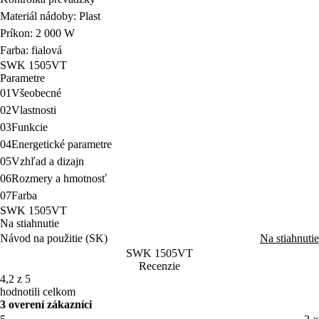
Materiál nádoby: Plast
Príkon: 2 000 W
Farba: fialová
SWK 1505VT
Parametre
01
Všeobecné
02
Vlastnosti
03
Funkcie
04
Energetické parametre
05
Vzhľad a dizajn
06
Rozmery a hmotnosť
07
Farba
SWK 1505VT
Na stiahnutie
Návod na použitie (SK)
Na stiahnutie
SWK 1505VT
Recenzie
4,2 z 5
hodnotili celkom
3 overení zákazníci