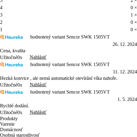
5
2 ×
4
0 ×
3
1 ×
2
0 ×
1
0 ×
hodnotený variant Sencor SWK 1505VT
26. 12. 2024
Cena, kvalita
Nahlásiť
Užitočné
0x
hodnotený variant Sencor SWK 1505VT
11. 12. 2024
Hezká konvice , ale nemá automatické otevírání víka nahoře.
Nahlásiť
Užitočné
0x
hodnotený variant Sencor SWK 1505VT
1. 5. 2024
Rychlé dodání.
Nahlásiť
Užitočné
0x
Produkty
Varenie
Domácnosť
Osobná starostlivosť