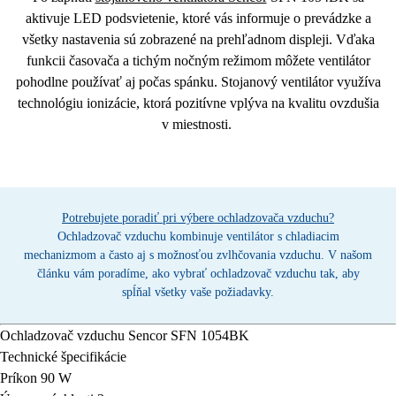
aktivuje
LED podsvietenie
, ktoré vás informuje o prevádzke a
všetky nastavenia sú zobrazené na prehľadnom
displeji
. Vďaka
funkcii
časovača
a tichým
nočným režimom
môžete ventilátor
pohodlne používať aj počas spánku. Stojanový ventilátor využíva
technológiu ionizácie
, ktorá pozitívne vplýva na kvalitu ovzdušia
v miestnosti.
Potrebujete poradiť pri výbere ochladzovača vzduchu?
Ochladzovač vzduchu kombinuje ventilátor s chladiacim
mechanizmom a často aj s možnosťou zvlhčovania vzduchu. V našom
článku vám poradíme, ako vybrať ochladzovač vzduchu tak, aby
spĺňal všetky vaše požiadavky.
Ochladzovač vzduchu
Sencor SFN 1054BK
Technické špecifikácie
Príkon 90 W