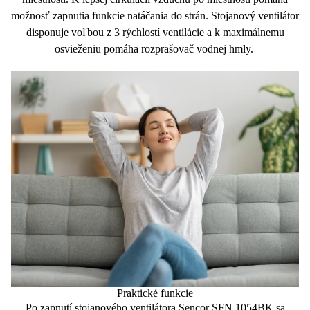
možnosť zapnutia
funkcie natáčania do strán
. Stojanový ventilátor
disponuje voľbou z
3 rýchlostí
ventilácie a k maximálnemu
osvieženiu pomáha
rozprašovač vodnej hmly
.
Praktické funkcie
Po zapnutí
stojanového ventilátora Sencor
SFN 1054BK sa