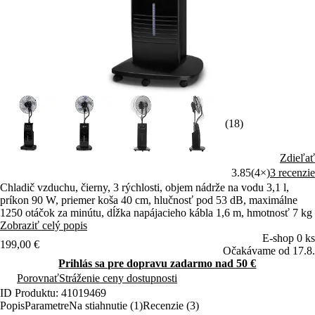
(18)
Zdieľať
3.85
(4×)
3 recenzie
Chladič vzduchu, čierny, 3 rýchlosti, objem nádrže na vodu 3,1 l,
príkon 90 W, priemer koša 40 cm, hlučnosť pod 53 dB, maximálne
1250 otáčok za minútu, dĺžka napájacieho kábla 1,6 m, hmotnosť 7 kg
Zobraziť celý popis
E-shop 0 ks
199,00 €
Očakávame od 17.8.
Prihlás sa pre dopravu zadarmo nad 50 €
Porovnať
Stráženie ceny dostupnosti
ID Produktu: 41019469
Popis
Parametre
Na stiahnutie (1)
Recenzie (3)