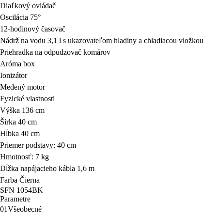
Diaľkový ovládač
Oscilácia 75°
12-hodinový časovač
Nádrž na vodu 3,1 l s ukazovateľom hladiny a chladiacou vložkou
Priehradka na odpudzovač komárov
Aróma box
Ionizátor
Medený motor
Fyzické vlastnosti
Výška 136 cm
Šírka 40 cm
Hĺbka 40 cm
Priemer podstavy: 40 cm
Hmotnosť: 7 kg
Dĺžka napájacieho kábla 1,6 m
Farba Čierna
SFN 1054BK
Parametre
01
Všeobecné