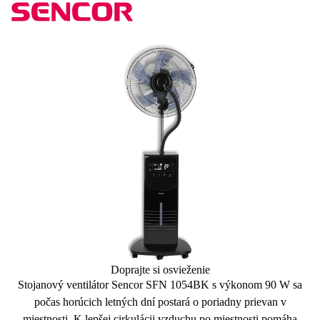
Doprajte si osvieženie
Stojanový ventilátor Sencor SFN 1054BK s výkonom
90 W
sa
počas horúcich letných dní postará o poriadny prievan v
miestnosti. K lepšej cirkulácii vzduchu po miestnosti pomáha