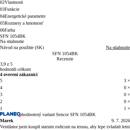
02
Vlastnosti
03
Funkcie
04
Energetické parametre
05
Rozmery a hmotnosť
06
Farba
SFN 1054BK
Na stiahnutie
Návod na použitie (SK)
Na stiahnutie
SFN 1054BK
Recenzie
3,9 z 5
hodnotili celkom
4 overení zákazníci
5
3 ×
4
0 ×
3
0 ×
2
0 ×
1
1 ×
hodnotený variant Sencor SFN 1054BK
Marek
9. 7. 2026
Ventilator jsem koupil starsim rodicum na terasu, aby lepe zvladali letni