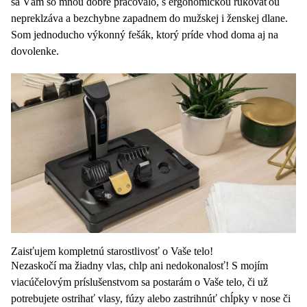
sa Vám so mnou dobre pracovalo, s ergonomickou rukoväťou
nepreklzáva a bezchybne zapadnem do mužskej i ženskej dlane.
Som jednoducho výkonný fešák, ktorý príde vhod doma aj na
dovolenke.
Zaisťujem kompletnú starostlivosť o Vaše telo!
Nezaskočí ma žiadny vlas, chlp ani nedokonalosť! S mojím
viacúčelovým príslušenstvom sa postarám o Vaše telo, či už
potrebujete ostrihať vlasy, fúzy alebo zastrihnúť chĺpky v nose či