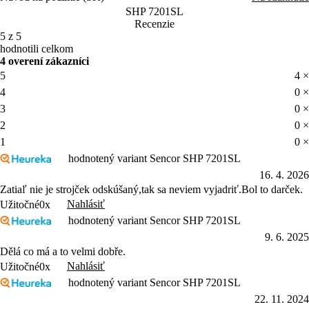
SHP 7201SL
Recenzie
5 z 5
hodnotili celkom
4 overení zákazníci
5
4 ×
4
0 ×
3
0 ×
2
0 ×
1
0 ×
hodnotený variant Sencor SHP 7201SL
16. 4. 2026
Zatiaľ nie je strojček odskúšaný,tak sa neviem vyjadriť.Bol to darček.
Nahlásiť
Užitočné
0x
hodnotený variant Sencor SHP 7201SL
9. 6. 2025
Dělá co má a to velmi dobře.
Nahlásiť
Užitočné
0x
hodnotený variant Sencor SHP 7201SL
22. 11. 2024