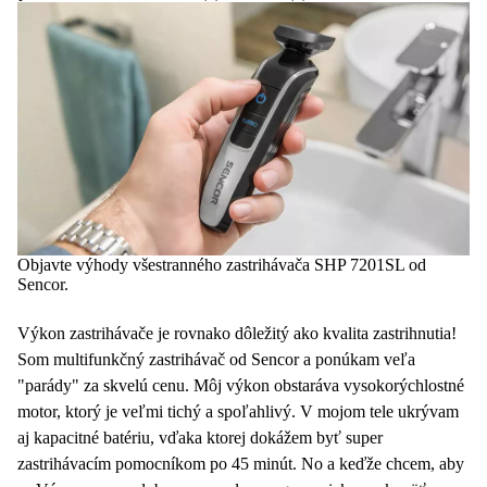
Objavte výhody všestranného zastrihávača SHP 7201SL od
Sencor.
Výkon zastrihávače je rovnako dôležitý ako kvalita zastrihnutia!
Som multifunkčný zastrihávač od Sencor a ponúkam veľa
"parády" za skvelú cenu. Môj výkon obstaráva vysokorýchlostné
motor, ktorý je veľmi tichý a spoľahlivý. V mojom tele ukrývam
aj kapacitné batériu, vďaka ktorej dokážem byť super
zastrihávacím pomocníkom po 45 minút. No a keďže chcem, aby