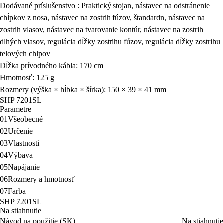
Dodávané príslušenstvo : Praktický stojan, nástavec na odstránenie
chĺpkov z nosa, nástavec na zostrih fúzov, štandardn, nástavec na
zostrih vlasov, nástavec na tvarovanie kontúr, nástavec na zostrih
dlhých vlasov, regulácia dĺžky zostrihu fúzov, regulácia dĺžky zostrihu
telových chlpov
Dĺžka prívodného kábla: 170 cm
Hmotnosť: 125 g
Rozmery (výška × hĺbka × šírka): 150 × 39 × 41 mm
SHP 7201SL
Parametre
01
Všeobecné
02
Určenie
03
Vlastnosti
04
Výbava
05
Napájanie
06
Rozmery a hmotnosť
07
Farba
SHP 7201SL
Na stiahnutie
Návod na použitie (SK)
Na stiahnutie