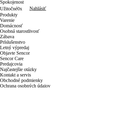
Spokojenost
Nahlásiť
Užitočné
0x
Produkty
Varenie
Domácnosť
Osobná starostlivosť
Zábava
Príslušenstvo
Letný výpredaj
Objavte Sencor
Sencor Care
Predajcovia
Najčastejšie otázky
Kontakt a servis
Obchodné podmienky
Ochrana osobných údajov
Reklamačný poriadok
Garancia vrátenia peňazí
Výhody pre registrovaných
používateľov
Newsletter
Váš e-mail
Prihlásiť
Prihlásením na odber obchodných oznámení súhlasím
so
spracovaním osobných údajov