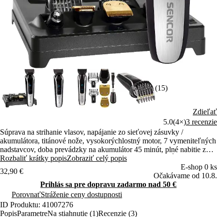
(15)
Zdieľať
5.0
(4×)
3 recenzie
Súprava na strihanie vlasov, napájanie zo sieťovej zásuvky /
akumulátora, titánové nože, vysokorýchlostný motor, 7 vymeniteľných
nadstavcov, doba prevádzky na akumulátor 45 minút, plné nabitie za 8
hodín, šírka čepele 41 / 32 / 20 mm, grafický indikátor dĺžky strihu
Rozbaliť krátky popis
Zobraziť celý popis
E-shop 0 ks
32,90 €
Očakávame od 10.8.
Prihlás sa pre dopravu zadarmo nad 50 €
Porovnať
Stráženie ceny dostupnosti
ID Produktu: 41007276
Popis
Parametre
Na stiahnutie (1)
Recenzie (3)