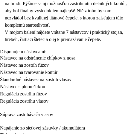
na hrudi. Pýšime sa aj možnosťou zastrihnutiu detailných kontúr,
aby bol finálny výsledok ten najlepší! Nič z toho by som
nezvládol bez kvalitnej titánové čepele, s ktorou zaisťujem túto
kompletnú starostlivosť.
V mojom balení nájdete vrátane 7 nástavcov i praktický stojan,
hrebeň, čistiaci štetec a olej k premazávanie čepele.
Disponujem nástavcami:
Nástavec na odstránenie chĺpkov z nosa
Nástavec na zostrih fúzov
Nástavec na tvarovanie kontúr
Štandardné nástavec na zostrih vlasov
Nástavec s plnou šírkou
Regulácia zostrihu fúzov
Regulácia zostrihu vlasov
Súprava zastrihávača vlasov
Napájanie zo sieťovej zásuvky / akumulátora