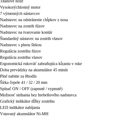
Titánové nože
Vysokorýchlostný motor
7 výmenných nástavcov
Nadstavec na odstránenie chĺpkov z nosa
Nadstavec na zostrih fúzov
Nadstavec na tvarovanie kontúr
Štandardný nástavec na zostrih vlasov
Nadstavec s plnou šírkou
Regulácia zostrihu fúzov
Regulácia zostrihu vlasov
Ergonomická rukoväť zabraňujúca kĺzaniu v ruke
Doba prevádzky na akumulátor 45 minút
Plné nabitie za 8hodín
Šírka čepele 41 / 32 / 20 mm
Spínač ON / OFF (zapnuté / vypnuté)
Možnosť strihania bez hrebeňového nadstavca
Grafický indikátor dĺžky zostrihu
LED indikátor nabíjania
Vstavaný akumulátor Ni-MH