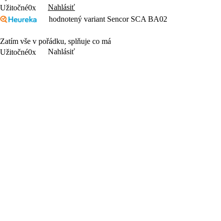
Nahlásiť
Užitočné
0x
hodnotený variant Sencor SCA BA02
Zatím vše v pořádku, splňuje co má
Nahlásiť
Užitočné
0x
hodnotený variant Sencor SCA BA02
funguje
Nahlásiť
Užitočné
0x
hodnotený variant Sencor SCA BA02
- Radšej raz fúknut ako príst o vodičák.
+ Kvalita,Cena.
Nahlásiť
Užitočné
0x
Produkty
Objavte Sencor
Varenie
Sencor Care
Domácnosť
Predajcovia
Osobná starostlivosť
Najčastejšie otázky
Zábava
Kontakt a servis
Príslušenstvo
Obchodné podmienky
Letný výpredaj
Ochrana osobných údajov