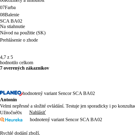
06
Rozmery a hmotnosť
07
Farba
08
Balenie
SCA BA02
Na stiahnutie
Návod na použitie (SK)
Prehlásenie o zhode
4,7 z 5
hodnotilo celkom
7 overených zákazníkov
hodnotený variant Sencor SCA BA02
Antonín
Velmi nepřesné a složité ovládání. Testuje jen sporadicky i po konzulta
Nahlásiť
Užitočné
0x
hodnotený variant Sencor SCA BA02
Rychlé dodání zboží.