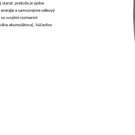
j starať, pretože je
úplne
 energie
a samozrejme celkový
 so svojimi
rozmermi
váha akumulátora). Súčasťou