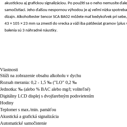
akustickou aj grafickou signalizáciou
. Po použití sa o neho nemusíte ďale
samočistiaci
. Jeho ďalšou nespornou výhodou je aj
veľmi nízka spotreba
dizajn. Alkoholtester Sencor SCA BA02 môžete mať kedykoľvek pri sebe,
43 × 105 × 23 mm
sa zmestí do vrecka a
váži iba päťdesiat gramov
(plus 
balenia sú
3 náhradné náustky
.
Vlastnosti
Slúži na zobrazenie obsahu alkoholu v dychu
Rozsah merania:
0,2 - 1,5 ‰ ("LO" 0,2 ‰
Jednotka:
‰ (alebo % BAC alebo mg/l; voliteľné)
Digitálny LCD displej
s dvojfarebným podsvietením
Hodiny
Teplomer s max./min. pamäťou
Akustická a grafická signalizácia
Automatické samočistenie