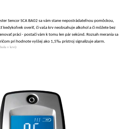
ltester Sencor SCA BA02 sa vám stane nepostrádateľnou pomôckou,
cť
kedykoľvek overiť
, či vaša krv neobsahuje alkohol a či môžete
bez
enovať práci - postačí vám k tomu len pár sekúnd. Rozsah merania sa
pričom pri hodnote
vyššej ako 1,5‰ prístroj signalizuje alarm.
holu v krvi)