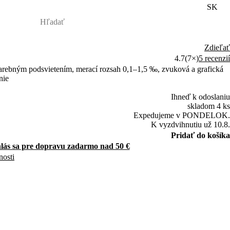
SK
Zdieľať
4.7
(7×)
5 recenzií
jfarebným podsvietením, merací rozsah 0,1–1,5 ‰, zvuková a grafická
nie
Ihneď k odoslaniu
skladom 4 ks
Expedujeme v PONDELOK.
K vyzdvihnutiu už 10.8.
Pridať do košíka
hlás sa pre dopravu zadarmo nad 50 €
nosti