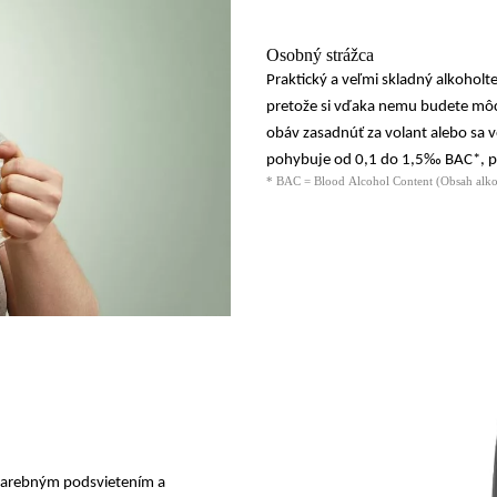
Osobný strážca
Praktický a veľmi skladný alkoho
pretože si vďaka nemu budete mô
obáv zasadnúť za volant
alebo sa v
pohybuje
od 0,1 do 1,5‰ BAC*
, 
* BAC = Blood Alcohol Content (Obsah alko
jfarebným podsvietením
a