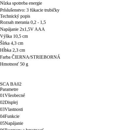
Nízka spotreba energie
Príslušenstvo:
3 fúkacie trubičky
Technický popis
Rozsah merania 0,2 - 1,5
Napájanie 2x1,5V AAA
Výška 10,5 cm
Šírka 4,3 cm
Hĺbka 2,3 cm
Farba ČIERNA/STRIEBORNÁ
Hmotnosť 50 g
SCA BA02
Parametre
01
Všeobecné
02
Displej
03
Vlastnosti
04
Funkcie
05
Napájanie