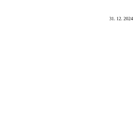
31. 12. 2024
30. 6. 2023
7. 6. 2023
Newsletter
Váš e-mail
Prihlásiť
Prihlásením na odber obchodných oznámení súhlasím
so
spracovaním osobných údajov