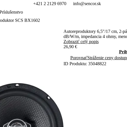
+421 2 2129 6970
info@sencor.sk
Príslušenstvo
roduktor SCS BX1602
Autoreproduktory 6,5"/17 cm, 2-pá
dB/W/m, impedancia 4 ohmy, men
Zobraziť celý popis
26,90 €
Pri
Porovnať
Stráženie ceny dostup
ID Produktu: 35048822