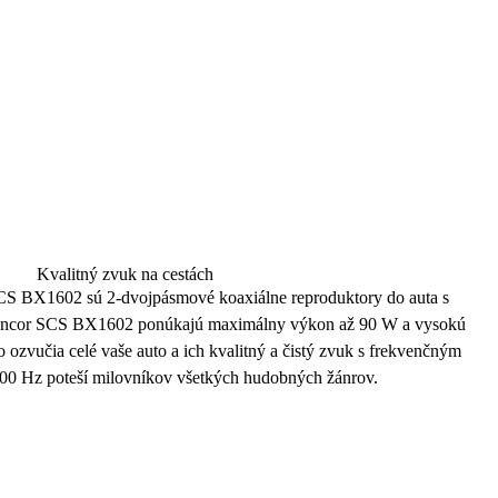
Kvalitný zvuk na cestách
SCS BX1602 sú
2-dvojpásmové
koaxiálne reproduktory do auta s
encor SCS BX1602 ponúkajú maximálny výkon až
90 W
a vysokú
o ozvučia celé vaše auto a ich kvalitný a čistý zvuk s frekvenčným
000 Hz
poteší milovníkov všetkých hudobných žánrov.