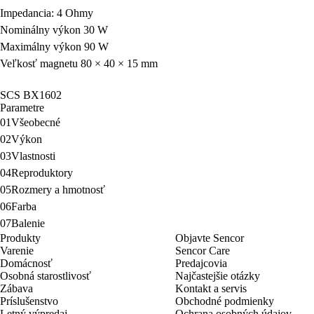
Impedancia: 4 Ohmy
Nominálny výkon 30 W
Maximálny výkon 90 W
Veľkosť magnetu 80 × 40 × 15 mm
SCS BX1602
Parametre
01
Všeobecné
02
Výkon
03
Vlastnosti
04
Reproduktory
05
Rozmery a hmotnosť
06
Farba
07
Balenie
Produkty
Objavte Sencor
Varenie
Sencor Care
Domácnosť
Predajcovia
Osobná starostlivosť
Najčastejšie otázky
Zábava
Kontakt a servis
Príslušenstvo
Obchodné podmienky
Letný výpredaj
Ochrana osobných údajov