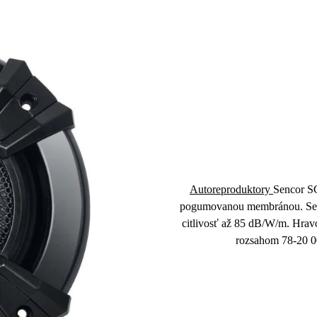
Autoreproduktory
Sencor 
pogumovanou membránou
. S
citlivosť až
85 dB/W/m
. Hrav
rozsahom
78-20 