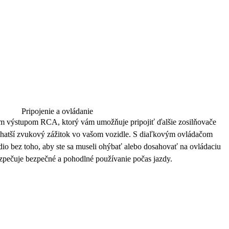
Pripojenie a ovládanie
ým
výstupom RCA
, ktorý vám umožňuje pripojiť ďalšie zosilňovače
ohatší
zvukový zážitok
vo vašom vozidle. S
diaľkovým ovládačom
io bez toho, aby ste sa museli ohýbať alebo dosahovať na ovládaciu
ezpečuje bezpečné a
pohodlné používanie
počas jazdy.