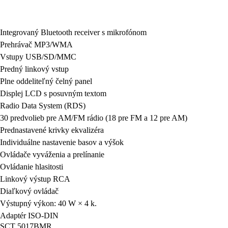
Integrovaný Bluetooth receiver s mikrofónom
Prehrávač
MP3/WMA
Vstupy
USB/SD/MMC
Predný linkový vstup
Plne oddeliteľný čelný panel
Displej
LCD s posuvným textom
Radio Data System (RDS)
30 predvolieb pre AM/FM rádio (18 pre FM a 12 pre AM)
Prednastavené krivky ekvalizéra
Individuálne nastavenie basov a výšok
Ovládače vyváženia a prelínanie
Ovládanie hlasitosti
Linkový výstup RCA
Diaľkový ovládač
Výstupný výkon:
40 W × 4 k.
Adaptér ISO-DIN
SCT 5017BMR