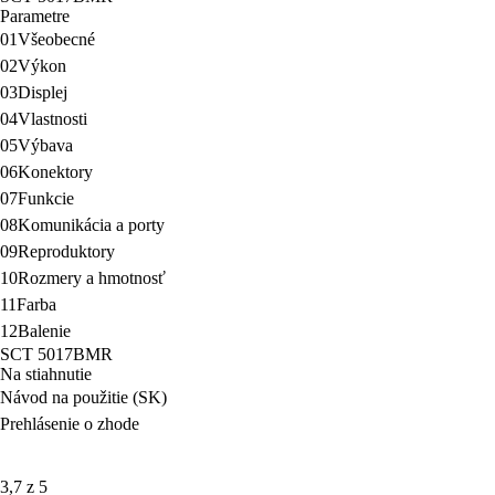
Parametre
01
Všeobecné
02
Výkon
03
Displej
04
Vlastnosti
05
Výbava
06
Konektory
07
Funkcie
08
Komunikácia a porty
09
Reproduktory
10
Rozmery a hmotnosť
11
Farba
12
Balenie
SCT 5017BMR
Na stiahnutie
Návod na použitie (SK)
Prehlásenie o zhode
3,7 z 5