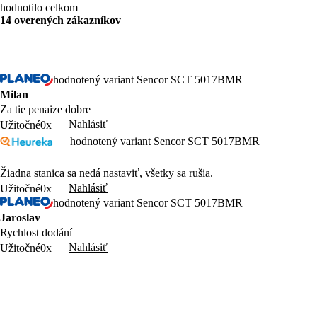
hodnotilo celkom
14 overených zákazníkov
hodnotený variant Sencor SCT 5017BMR
Milan
Za tie penaize dobre
Nahlásiť
Užitočné
0x
hodnotený variant Sencor SCT 5017BMR
Žiadna stanica sa nedá nastaviť, všetky sa rušia.
Nahlásiť
Užitočné
0x
hodnotený variant Sencor SCT 5017BMR
Jaroslav
Rychlost dodání
Nahlásiť
Užitočné
0x
hodnotený variant Sencor SCT 5017BMR
Dobré je
Nahlásiť
Užitočné
0x