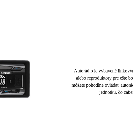
Autorádio
je vybavené linkov
alebo reproduktory pre ešte b
môžete pohodlne ovládať autorád
jednotku, čo zab