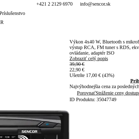
+421 2 2129 6970
info@sencor.sk
Príslušenstvo
MR
Výkon 4x40 W, Bluetooth s mik
výstup RCA, FM tuner s RDS, ekvali
ovládanie, adaptér ISO
Zobraziť celý popis
39,90 €
22,90 €
Ušetríte 17,00 € (43%)
Pri
Najvýhodnejšia cena za posledných
Porovnať
Stráženie ceny dostup
ID Produktu: 35047749