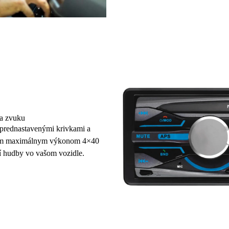
ia zvuku
s prednastavenými krivkami a
pným maximálnym výkonom
4×40
í hudby vo vašom vozidle.