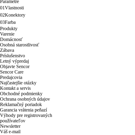
Parametre
01
Vlastnosti
02
Konektory
03
Farba
Produkty
Varenie
Domácnosť
Osobná starostlivosť
Zábava
Príslušenstvo
Letný výpredaj
Objavte Sencor
Sencor Care
Predajcovia
Najčastejšie otázky
Kontakt a servis
Obchodné podmienky
Ochrana osobných údajov
Reklamačný poriadok
Garancia vrátenia peňazí
Výhody pre registrovaných
používateľov
Newsletter
Váš e-mail