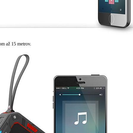
om až 15 metrov.