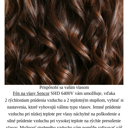
Prispôsobí sa vašim vlasom
Fén na vlasy Sencor
SHD 6400V vám umožňuje, vďaka
2
rýchlostiam
prúdenia vzduchu a
2
teplotným
stupňom,
vybrať si
nastavenia, ktoré vyhovujú vášmu typu vlasov.
Jemné prúdenie
vzduchu pri
nízkej teplote
pre vlasy náchylné na poškodenie a
silné prúdenie
vzduchu pri
vysokej teplote
na rýchle presušenie
vlasov. Možnosť
studeného vzduchu
vám pomôže zafixovať váš