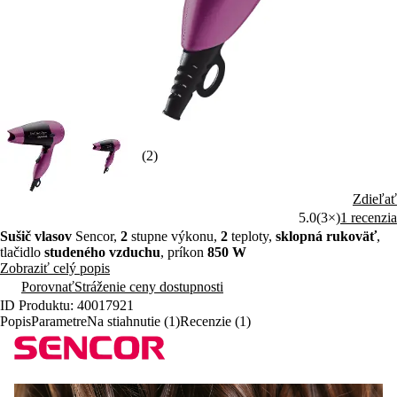
(2)
Zdieľať
5.0
(3×)
1 recenzia
Sušič vlasov
Sencor,
2
stupne výkonu,
2
teploty,
sklopná rukoväť
,
tlačidlo
studeného vzduchu
, príkon
850 W
Zobraziť celý popis
Porovnať
Stráženie ceny dostupnosti
ID Produktu: 40017921
Popis
Parametre
Na stiahnutie (1)
Recenzie (1)