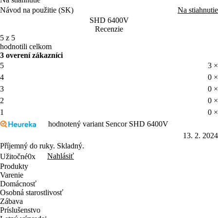
Návod na použitie (SK)
Na stiahnutie
SHD 6400V
Recenzie
5 z 5
hodnotili celkom
3 overení zákazníci
5
3 ×
4
0 ×
3
0 ×
2
0 ×
1
0 ×
hodnotený variant Sencor SHD 6400V
13. 2. 2024
Příjemný do ruky. Skladný.
Nahlásiť
Užitočné
0x
Produkty
Varenie
Domácnosť
Osobná starostlivosť
Zábava
Príslušenstvo