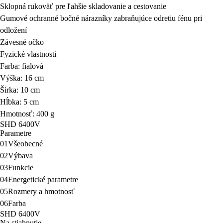
Sklopná rukoväť pre ľahšie skladovanie a cestovanie
Gumové ochranné bočné nárazníky zabraňujúce odretiu fénu pri
odložení
Závesné očko
Fyzické vlastnosti
Farba: fialová
Výška: 16 cm
Šírka: 10 cm
Hĺbka: 5 cm
Hmotnosť: 400 g
SHD 6400V
Parametre
01
Všeobecné
02
Výbava
03
Funkcie
04
Energetické parametre
05
Rozmery a hmotnosť
06
Farba
SHD 6400V
Na stiahnutie