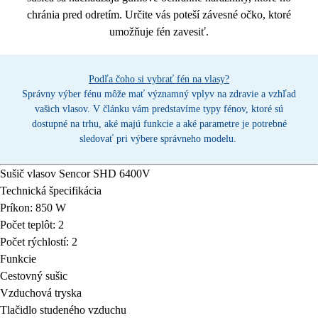
chránia pred odretím. Určite vás poteší
závesné očko
, ktoré
umožňuje fén zavesiť.
Podľa čoho si vybrať fén na vlasy?
Správny výber fénu môže mať významný vplyv na zdravie a vzhľad
vašich vlasov. V článku vám predstavíme typy fénov, ktoré sú
dostupné na trhu, aké majú funkcie a aké parametre je potrebné
sledovať pri výbere správneho modelu.
Sušič vlasov
Sencor SHD 6400V
Technická špecifikácia
Príkon: 850 W
Počet teplôt: 2
Počet rýchlostí: 2
Funkcie
Cestovný sušic
Vzduchová tryska
Tlačidlo studeného vzduchu