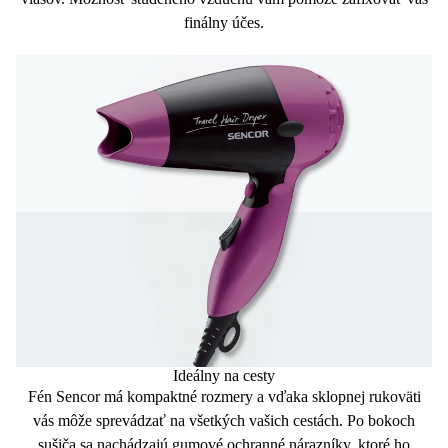
finálny účes.
Ideálny na cesty
Fén Sencor má kompaktné rozmery a vďaka
sklopnej rukoväti
vás môže sprevádzať na všetkých vašich cestách. Po bokoch
sušiča sa nachádzajú gumové
ochranné nárazníky
, ktoré ho