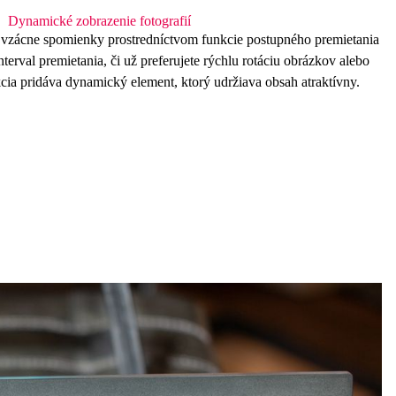
Dynamické zobrazenie fotografií
e vzácne spomienky prostredníctvom funkcie
postupného
premietania
interval premietania, či už preferujete rýchlu rotáciu obrázkov alebo
cia pridáva dynamický element, ktorý udržiava obsah atraktívny.