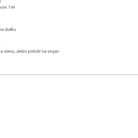
or
onom 1 W
na diaľku
í
 stenu, alebo položiť na stojan