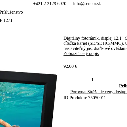
+421 2 2129 6970
info@sencor.sk
Príslušenstvo
DF 1271
Digitálny fotorámik, displej 12,1"
čítačka kariet (SD/SDHC/MMC). US
nastaviteľný jas, diaľkové ovládan
Zobraziť celý popis
92,00 €
Pri
Porovnať
Stráženie ceny dostup
ID Produktu: 35050011