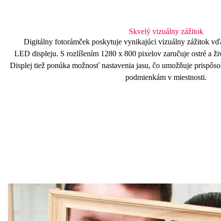
Skvelý vizuálny zážitok
Digitálny fotorámček poskytuje vynikajúci vizuálny zážitok v
LED
displeju
. S rozlíšením
1280 x 800 pixelov
zaručuje ostré a ži
Displej tiež ponúka možnosť nastavenia jasu, čo umožňuje prispôs
podmienkám v miestnosti.