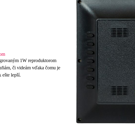
rom
ntegrovaným
1W reproduktorom
afiám, či videám vďaka čomu je
ešte lepší.