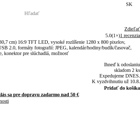
SK
Zdieľať
5.0
(1×)
1 recenzia
 (30,7 cm) 16:9 TFT LED, vysoké rozlíšenie 1280 x 800 pixelov,
B 2.0, formáty fotografií: JPEG, kalendár/hodiny/budík/časovač,
ie, konektor pre slúchadlá, možnosť
Ihneď k odoslaniu
skladom 2 ks
Expedujeme DNES.
K vyzdvihnutiu už 10.8.
Pridať do košíka
hlás sa pre dopravu zadarmo nad 50 €
nosti