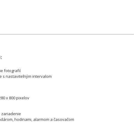
:
 fotografií
 s nastaviteľným intervalom
280 x 800 pixelov
e zariadenie
ndárom, hodinami, alarmom a časovačom