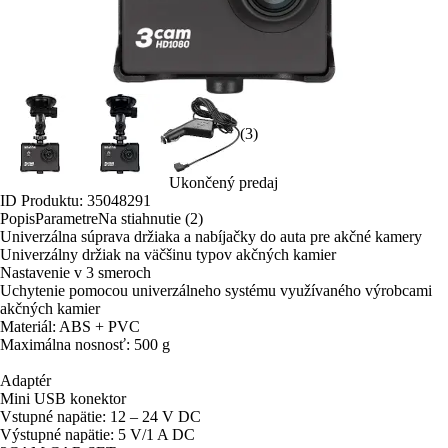
(3)
Ukončený predaj
ID Produktu: 35048291
Popis
Parametre
Na stiahnutie (2)
Univerzálna súprava držiaka a nabíjačky do auta pre akčné kamery
Univerzálny držiak na väčšinu typov akčných kamier
Nastavenie v 3 smeroch
Uchytenie pomocou univerzálneho systému využívaného výrobcami
akčných kamier
Materiál: ABS + PVC
Maximálna nosnosť: 500 g
Adaptér
Mini USB konektor
Vstupné napätie: 12 – 24 V DC
Výstupné napätie: 5 V/1 A DC