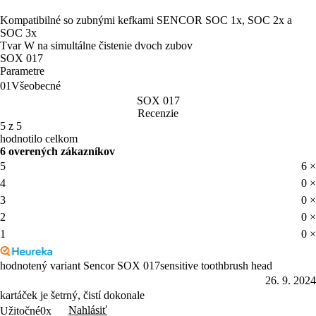
Kompatibilné so zubnými kefkami SENCOR SOC 1x, SOC 2x a
SOC 3x
Tvar W na simultálne čistenie dvoch zubov
SOX 017
Parametre
01
Všeobecné
SOX 017
Recenzie
5 z 5
hodnotilo celkom
6 overených zákazníkov
5
6 ×
4
0 ×
3
0 ×
2
0 ×
1
0 ×
hodnotený variant Sencor SOX 017sensitive toothbrush head
26. 9. 2024
kartáček je šetrný, čistí dokonale
Nahlásiť
Užitočné
0x