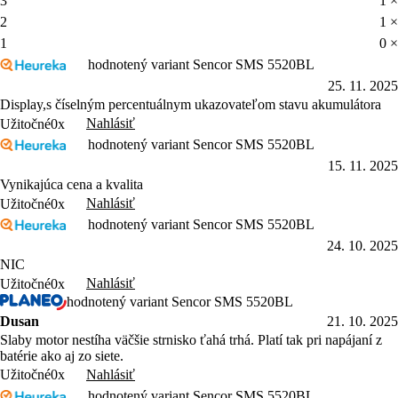
3
1 ×
2
1 ×
1
0 ×
hodnotený variant Sencor SMS 5520BL
25. 11. 2025
Display,s číselným percentuálnym ukazovateľom stavu akumulátora
Nahlásiť
Užitočné
0x
hodnotený variant Sencor SMS 5520BL
15. 11. 2025
Vynikajúca cena a kvalita
Nahlásiť
Užitočné
0x
hodnotený variant Sencor SMS 5520BL
24. 10. 2025
NIC
Nahlásiť
Užitočné
0x
hodnotený variant Sencor SMS 5520BL
Dusan
21. 10. 2025
Slaby motor nestíha väčšie strnisko ťahá trhá. Platí tak pri napájaní z
batérie ako aj zo siete.
Nahlásiť
Užitočné
0x
hodnotený variant Sencor SMS 5520BL