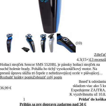
(10)
Zdieľať
4.3
(15×)
13 recenzií
Holiaci strojček Sencor SMS 5520BL je pánsky holiaci strojček na
suché holenie brady. Poháňa ho tichý vysokootáčkový motor. Na
presnú úpravu slúžia tri čepele z nehrdzavejúcej ocele v plávajúcej
holiacej hlave.
Rozbaliť krátky popis
Zobraziť celý popis
Ihneď k odoslaniu
skladom viac ako 5 ks
36,99 €
Expedujeme ZAJTRA.
K vyzdvihnutiu už 10.8.
Pridať do košíka
Prihlás sa pre dopravu zadarmo nad 50 €