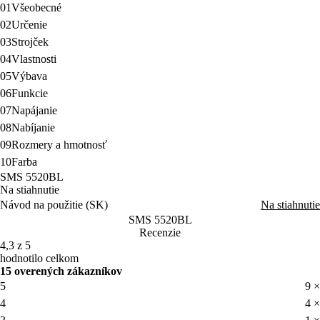
01
Všeobecné
02
Určenie
03
Strojček
04
Vlastnosti
05
Výbava
06
Funkcie
07
Napájanie
08
Nabíjanie
09
Rozmery a hmotnosť
10
Farba
SMS 5520BL
Na stiahnutie
Návod na použitie (SK)
Na stiahnutie
SMS 5520BL
Recenzie
4,3 z 5
hodnotilo celkom
15 overených zákazníkov
5
9 ×
4
4 ×