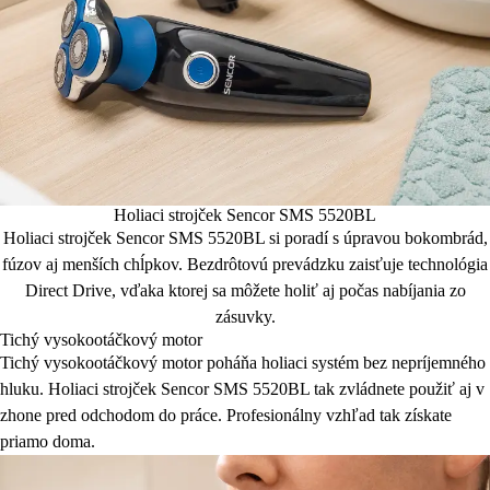
Holiaci strojček Sencor SMS 5520BL
Holiaci strojček Sencor SMS 5520BL si poradí s úpravou bokombrád,
fúzov aj menších chĺpkov. Bezdrôtovú prevádzku zaisťuje technológia
Direct Drive, vďaka ktorej sa môžete holiť aj počas nabíjania zo
zásuvky.
Tichý vysokootáčkový motor
Tichý vysokootáčkový motor poháňa holiaci systém bez nepríjemného
hluku. Holiaci strojček Sencor SMS 5520BL tak zvládnete použiť aj v
zhone pred odchodom do práce. Profesionálny vzhľad tak získate
priamo doma.