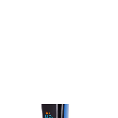
Osobná starostlivosť
Holenie a zastrihávanie
Holiace strojčeky
Pánsky holiaci strojček SMS 5520BL
SMS 5520BL
Pánsky holiaci strojček