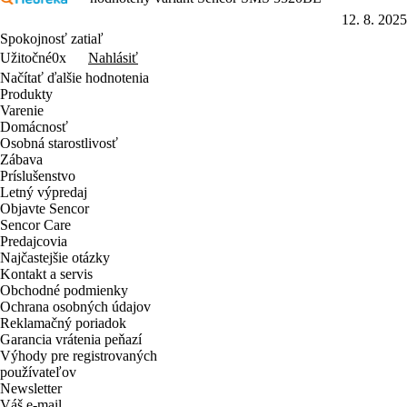
12. 8. 2025
Spokojnosť zatiaľ
Nahlásiť
Užitočné
0x
Načítať ďalšie hodnotenia
Produkty
Varenie
Domácnosť
Osobná starostlivosť
Zábava
Príslušenstvo
Letný výpredaj
Objavte Sencor
Sencor Care
Predajcovia
Najčastejšie otázky
Kontakt a servis
Obchodné podmienky
Ochrana osobných údajov
Reklamačný poriadok
Garancia vrátenia peňazí
Výhody pre registrovaných
používateľov
Newsletter
Váš e-mail