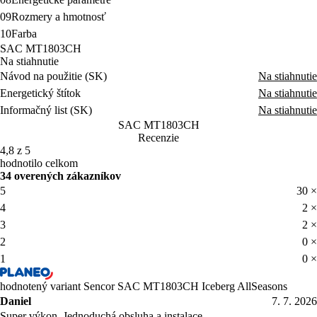
09
Rozmery a hmotnosť
10
Farba
SAC MT1803CH
Na stiahnutie
Návod na použitie (SK)
Na stiahnutie
Energetický štítok
Na stiahnutie
Informačný list (SK)
Na stiahnutie
SAC MT1803CH
Recenzie
4,8 z 5
hodnotilo celkom
34 overených zákazníkov
5
30 ×
4
2 ×
3
2 ×
2
0 ×
1
0 ×
hodnotený variant Sencor SAC MT1803CH Iceberg AllSeasons
Daniel
7. 7. 2026
Super výkon. Jednoduchá obsluha a instalace