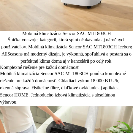
Mobilná klimatizácia Sencor SAC MT1803CH
Špička vo svojej kategórii, ktorá splní očakávania aj náročných
používateľov. Mobilná klimatizácia Sencor SAC MT1803CH Iceberg
AllSeasons má moderný dizajn, je výkonná, spoľahlivá a postará sa o
perfektnú klímu doma aj v kancelárii po celý rok.
Komplexné riešenie pre každú domácnosť
Mobilná klimatizácia Sencor SAC MT1803CH ponúka komplexné
riešenie pre každú domácnosť. Chladiaci výkon 18 000 BTU/h,
okenná súprava, čistiteľné filtre, diaľkové ovládanie aj aplikácia
Sencor HOME. Jednoducho izbová klimatizácia s absolútnou
výbavou.