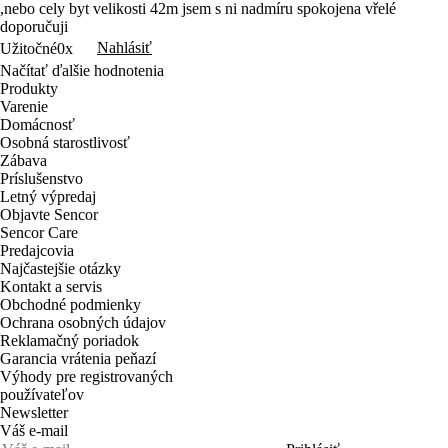
,nebo cely byt velikosti 42m jsem s ni nadmíru spokojena vřelé
doporučuji
Nahlásiť
Užitočné
0x
Načítať ďalšie hodnotenia
Produkty
Varenie
Domácnosť
Osobná starostlivosť
Zábava
Príslušenstvo
Letný výpredaj
Objavte Sencor
Sencor Care
Predajcovia
Najčastejšie otázky
Kontakt a servis
Obchodné podmienky
Ochrana osobných údajov
Reklamačný poriadok
Garancia vrátenia peňazí
Výhody pre registrovaných
používateľov
Newsletter
Váš e-mail