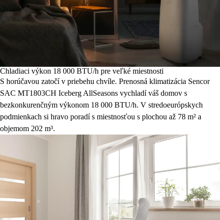
Chladiaci výkon 18 000 BTU/h pre veľké miestnosti
S horúčavou zatočí v priebehu chvíle. Prenosná klimatizácia Sencor
SAC MT1803CH Iceberg AllSeasons vychladí váš domov s
bezkonkurenčným výkonom 18 000 BTU/h. V stredoeurópskych
podmienkach si hravo poradí s miestnosťou s plochou až 78 m² a
objemom 202 m³.