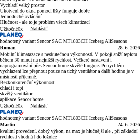
Vychladí velký prostor
Ukotvení do okna pomocí lišty funguje dobře
Jednoduché ovládání
Hlučnost - ale to je problém všech klimatizací
Nahlásiť
Užitočné
0x
hodnotený variant Sencor SAC MT1803CH Iceberg AllSeasons
Roman
28. 6. 2026
Mobilní klimatazace s neskutečnou výkonností. V pokoji sníží teplotu
během 30 minut na nejnižší rychlost. Večkeré nastavení i
naprogramování přes Sencor home skvělě funguje. Po rychlém
vychlazení lze přepnout pouze na tichý ventilátor a další hodinu je v
místnosti příjemně.
Bezkonkurenční výkonnost
chladí i topí
skvělý ventilátor
aplikace Sencor home
Nahlásiť
Užitočné
0x
hodnotený variant Sencor SAC MT1803CH Iceberg AllSeasons
Martin
24. 6. 2026
kvalitní provedení, dobrý výkon, na max je hlučnější ale , při základní
rychlosti vhodná i do ložnice