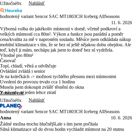
Nahlásiť
Užitočné
0x
hodnotený variant Sencor SAC MT1803CH Iceberg AllSeasons
11. 6. 2026
Výborná volba do jakékoliv místnosti v domě, včetně podkroví a
velkých místností cca 80m². Výkon a funkce jsou parádní a poměr
cena/kvalita za mě v naprostém souladu. Měsíce jsem odkládala nákup
mobilní klimatizace s tím, že se bez ní ještě nějakou dobu obejdou. Ale
teď, když ji mám, nechápu jak jsem to doteď bez ní vydržela.
Vhodné pro 80m²
Časovač
Topí, chladí, větrá a odvlhčuje
Ovládání zvládá i senior
Je na kolečkách -> možnost rychlého přesunu mezi místnostmi
Uvedení do provozu trvalo cca 1 hodinu
Musela jsem dokoupit zvlášť těsnění do okna
V návodu se jeden lehce ztratí
Zobrazit celé
Nahlásiť
Užitočné
0x
hodnotený variant Sencor SAC MT1803CH Iceberg AllSeasons
Anna
10. 6. 2026
Žádné možna trochu hlučnější,ale s tim jsem počítala
Silná klimatizace už do dvou hodin vychladit místnost na 20 stutnu