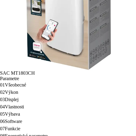
SAC MT1803CH
Parametre
01
Všeobecné
02
Výkon
03
Displej
04
Vlastnosti
05
Výbava
06
Software
07
Funkcie
08
Energetické parametre