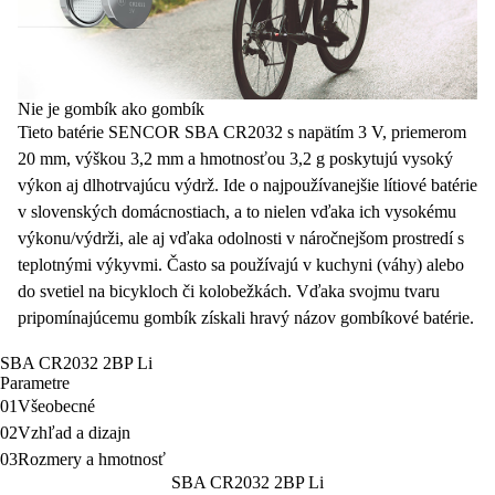
Nie je gombík ako gombík
Tieto batérie SENCOR SBA CR2032 s napätím 3 V,
priemerom
20 mm
, výškou 3,2 mm a
hmotnosťou 3,2 g
poskytujú
vysoký
výkon
aj dlhotrvajúcu výdrž. Ide o
najpoužívanejšie
lítiové
batérie
v slovenských domácnostiach, a to nielen vďaka ich vysokému
výkonu/výdrži
, ale aj vďaka odolnosti v náročnejšom prostredí s
teplotnými výkyvmi
. Často sa používajú v kuchyni (váhy) alebo
do svetiel na bicykloch či kolobežkách. Vďaka svojmu tvaru
pripomínajúcemu gombík získali hravý názov
gombíkové batérie
.
SBA CR2032 2BP Li
Parametre
01
Všeobecné
02
Vzhľad a dizajn
03
Rozmery a hmotnosť
SBA CR2032 2BP Li
Recenzie
4,9 z 5