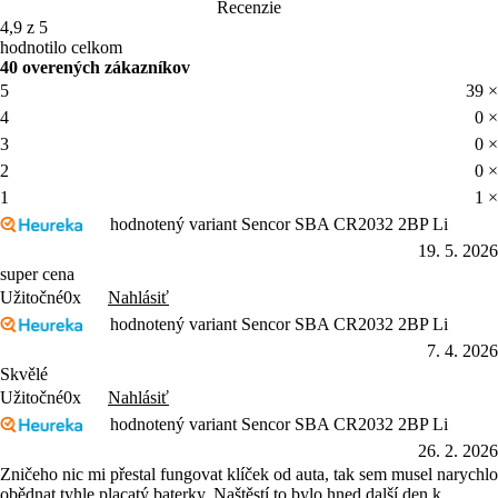
hodnotilo celkom
40 overených zákazníkov
5
39 ×
4
0 ×
3
0 ×
2
0 ×
1
1 ×
hodnotený variant Sencor SBA CR2032 2BP Li
19. 5. 2026
super cena
Nahlásiť
Užitočné
0x
hodnotený variant Sencor SBA CR2032 2BP Li
7. 4. 2026
Skvělé
Nahlásiť
Užitočné
0x
hodnotený variant Sencor SBA CR2032 2BP Li
26. 2. 2026
Zničeho nic mi přestal fungovat klíček od auta, tak sem musel narychlo
obědnat tyhle placatý baterky. Naštěstí to bylo hned další den k
vyzvednutí, takže sem nezůstal dlouho viset bez auta. Baterku sem tam