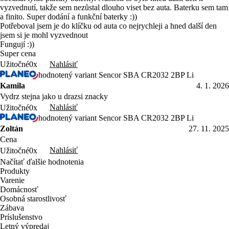
a finito. Super dodání a funkční baterky :))
Potřeboval jsem je do klíčku od auta co nejrychleji a hned další den
jsem si je mohl vyzvednout
Fungují :))
Super cena
Nahlásiť
Užitočné
0x
hodnotený variant Sencor SBA CR2032 2BP Li
Kamila
4. 1. 2026
Vydrz stejna jako u drazsi znacky
Nahlásiť
Užitočné
0x
hodnotený variant Sencor SBA CR2032 2BP Li
Zoltán
27. 11. 2025
Cena
Nahlásiť
Užitočné
0x
Načítať ďalšie hodnotenia
Produkty
Varenie
Domácnosť
Osobná starostlivosť
Zábava
Príslušenstvo
Letný výpredaj
Objavte Sencor