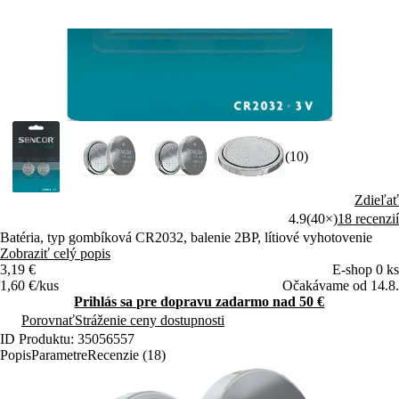
(10)
Zdieľať
4.9
(40×)
18 recenzií
Batéria, typ gombíková CR2032, balenie 2BP, lítiové vyhotovenie
Zobraziť celý popis
3,19 €
E-shop 0 ks
1,60 €/kus
Očakávame od 14.8.
Prihlás sa pre dopravu zadarmo nad 50 €
Porovnať
Stráženie ceny dostupnosti
ID Produktu: 35056557
Popis
Parametre
Recenzie (18)