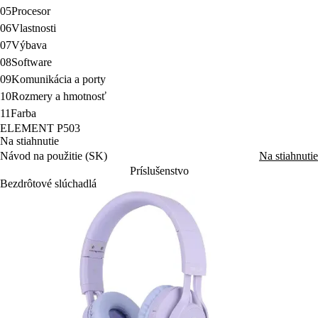
05
Procesor
06
Vlastnosti
07
Výbava
08
Software
09
Komunikácia a porty
10
Rozmery a hmotnosť
11
Farba
ELEMENT P503
Na stiahnutie
Návod na použitie (SK)
Na stiahnutie
Príslušenstvo
Bezdrôtové slúchadlá