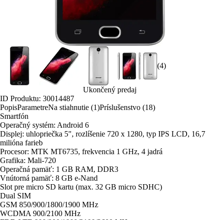
(4)
Ukončený predaj
ID Produktu: 30014487
Popis
Parametre
Na stiahnutie (1)
Príslušenstvo (18)
Smartfón
Operačný systém: Android 6
Displej: uhlopriečka 5", rozlíšenie 720 x 1280, typ IPS LCD, 16,7
milióna farieb
Procesor: MTK MT6735, frekvencia 1 GHz, 4 jadrá
Grafika: Mali-720
Operačná pamäť: 1 GB RAM, DDR3
Vnútorná pamäť: 8 GB e-Nand
Slot pre micro SD kartu (max. 32 GB micro SDHC)
Dual SIM
GSM 850/900/1800/1900 MHz
WCDMA 900/2100 MHz