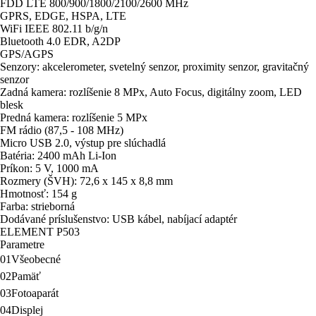
FDD LTE 800/900/1800/2100/2600 MHz
GPRS, EDGE, HSPA, LTE
WiFi IEEE 802.11 b/g/n
Bluetooth 4.0 EDR, A2DP
GPS/AGPS
Senzory: akcelerometer, svetelný senzor, proximity senzor, gravitačný
senzor
Zadná kamera: rozlíšenie 8 MPx, Auto Focus, digitálny zoom, LED
blesk
Predná kamera: rozlíšenie 5 MPx
FM rádio (87,5 - 108 MHz)
Micro USB 2.0, výstup pre slúchadlá
Batéria: 2400 mAh Li-Ion
Príkon: 5 V, 1000 mA
Rozmery (ŠVH): 72,6 x 145 x 8,8 mm
Hmotnosť: 154 g
Farba: strieborná
Dodávané príslušenstvo: USB kábel, nabíjací adaptér
ELEMENT P503
Parametre
01
Všeobecné
02
Pamäť
03
Fotoaparát
04
Displej