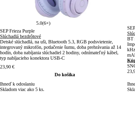
5.0
(6×)
SE
SEP Frieza Purple
Slú
Slúchadlá bezdrôtové
BT 
Detské slúchadlá, na uši, Bluetooth 5.3, RGB podsvietenie,
Imp
integrovaný mikrofón, potlačenie šumu, doba prehrávania až 14
kHz,
hodín, doba nabíjania slúchadiel 2 hodiny, odnímateľný kábel,
mAh 
typ nabíjacieho konektora USB-C
kon
Kúp
SN
23,90 €
23,
Do košíka
Ihneď k odoslaniu
Ihn
Skladom viac ako 5 ks.
Skl
Produkty
Varenie
Domácnosť
Osobná starostlivosť
Zábava
Príslušenstvo
Sencor Days