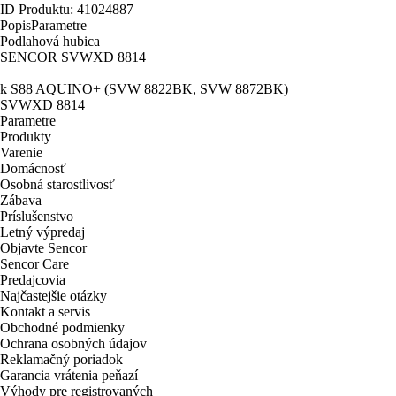
ID Produktu: 41024887
Popis
Parametre
Podlahová hubica
SENCOR SVWXD 8814
k S88 AQUINO+ (SVW 8822BK, SVW 8872BK)
SVWXD 8814
Parametre
Produkty
Varenie
Domácnosť
Osobná starostlivosť
Zábava
Príslušenstvo
Letný výpredaj
Objavte Sencor
Sencor Care
Predajcovia
Najčastejšie otázky
Kontakt a servis
Obchodné podmienky
Ochrana osobných údajov
Reklamačný poriadok
Garancia vrátenia peňazí
Výhody pre registrovaných