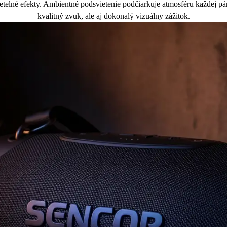
telné efekty. Ambientné podsvietenie podčiarkuje atmosféru každej pá
kvalitný zvuk, ale aj dokonalý vizuálny zážitok.