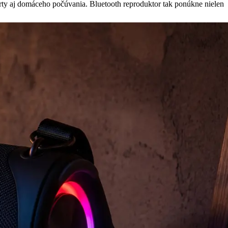
rty aj domáceho počúvania. Bluetooth reproduktor tak ponúkne nielen