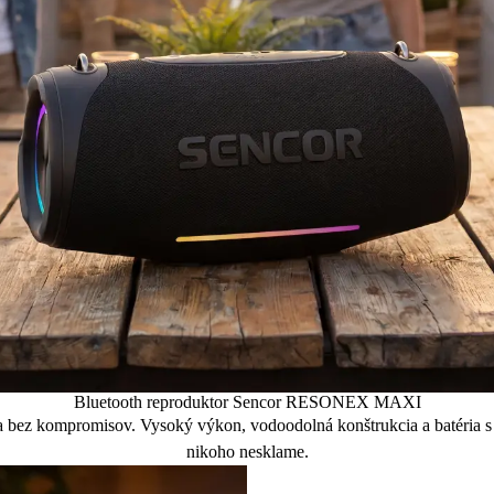
Bluetooth reproduktor Sencor RESONEX MAXI
bez kompromisov. Vysoký výkon, vodoodolná konštrukcia a batéria 
nikoho nesklame.