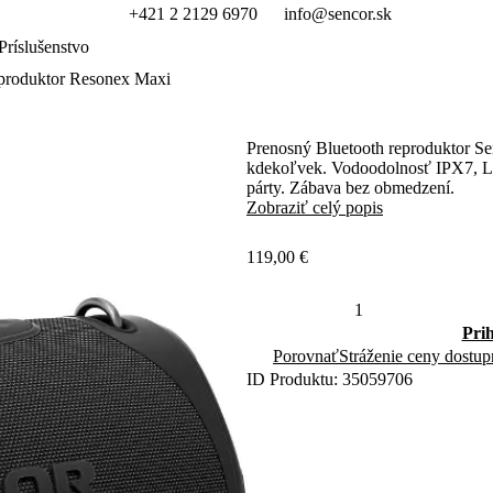
+421 2 2129 6970
info@sencor.sk
Príslušenstvo
produktor Resonex Maxi
Prenosný Bluetooth reproduktor 
kdekoľvek. Vodoodolnosť IPX7, LE
párty. Zábava bez obmedzení.
Zobraziť celý popis
119,00 €
Pri
Porovnať
Stráženie ceny dostup
ID Produktu: 35059706