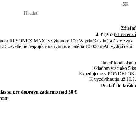
SK
Zdieľať
4.95
(26×)
21 recenzií
Sencor RESONEX MAXI s výkonom 100 W prináša silný a čistý zvuk
D osvetlenie reagujúce na rytmus a batéria 10 000 mAh vydrží celú
Ihneď k odoslaniu
skladom viac ako 5 ks
Expedujeme v PONDELOK.
K vyzdvihnutiu už 10.8.
Pridať do košíka
hlás sa pre dopravu zadarmo nad 50 €
nosti