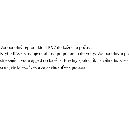
Vodoodolný reproduktor IPX7 do každého počasia
Krytie IPX7 zaisťuje odolnosť pri ponorení do vody. Vodoodolný repr
striekajúcu vodu aj pád do bazéna. Ideálny spoločník na záhradu, k vo
si užijete kdekoľvek a za akéhokoľvek počasia.