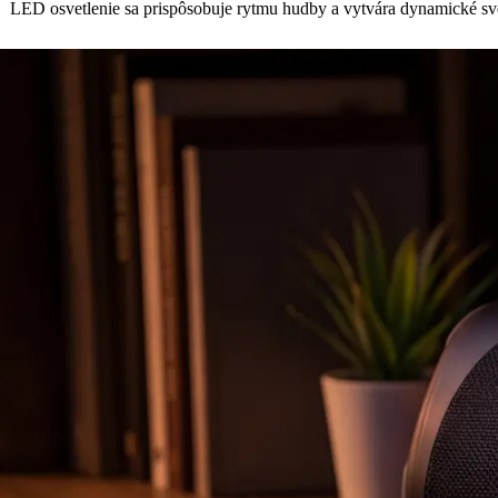
LED osvetlenie sa prispôsobuje rytmu hudby a vytvára dynamické sve