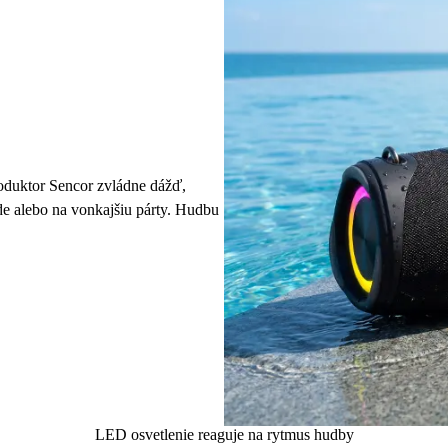
oduktor Sencor zvládne dážď,
de alebo na vonkajšiu párty. Hudbu
LED osvetlenie reaguje na rytmus hudby