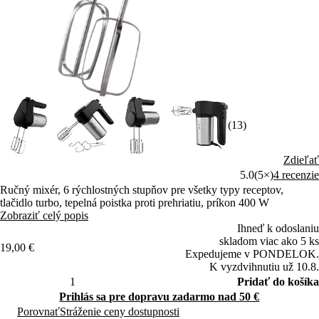
(13)
Zdieľať
5.0
(5×)
4 recenzie
Ručný mixér, 6 rýchlostných stupňov pre všetky typy receptov,
tlačidlo turbo, tepelná poistka proti prehriatiu, príkon 400 W
Zobraziť celý popis
Ihneď k odoslaniu
skladom viac ako 5 ks
19,00 €
Expedujeme v PONDELOK.
K vyzdvihnutiu už 10.8.
Pridať do košíka
Prihlás sa pre dopravu zadarmo nad 50 €
Porovnať
Stráženie ceny dostupnosti