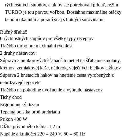
rýchlostných stupňov, a ak by ste potrebovali pridať, režim
TURBO je tou pravou voľbou. Dosiahne maximálne otáčky
behom okamihu a poradí si aj s hutným surovinami.
Ručný šľahač
6 rýchlostných stupňov pre všetky typy receptov
Tlačidlo turbo pre maximálni rýchlosť
2 druhy nástavcov:
Súprava 2 antikorových šľahacích metiel na šľahanie smotany,
krémov, zemiakovej kaše, nátierok, vaječných bielkov a žĺtkov
Súprava 2 hnetacích hákov na hnetenie cesta vyrobených z
nehrdzavejúcej ocele
Tlačidlo na pohodlné uvoľnenie a vybratie nástavcov
Tichý chod
Ergonomický dizajn
Tepelná poistka proti prehriatiu
Príkon 400 W
Dĺžka prívodného kábla: 1,2 m
Napätie a kmitočet 220 – 240 V, 50 – 60 Hz