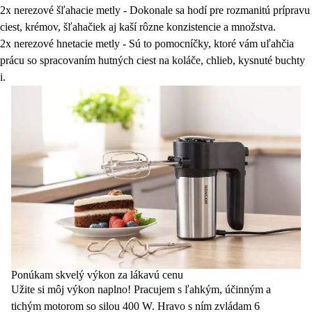
2x nerezové šľahacie metly
- Dokonale sa hodí pre rozmanitú prípravu
ciest, krémov, šľahačiek aj kaší rôzne konzistencie a množstva.
2x nerezové hnetacie metly
- Sú to pomocníčky, ktoré vám uľahčia
prácu so spracovaním hutných ciest na koláče, chlieb, kysnuté buchty
i.
Ponúkam skvelý výkon za lákavú cenu
Užite si môj výkon naplno! Pracujem s ľahkým, účinným a
tichým motorom so silou 400 W. Hravo s ním zvládam 6