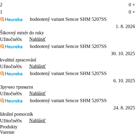
2
0 ×
1
0 ×
hodnotený variant Sencor SHM 5207SS
1. 8. 2026
Šikovný mixér do ruky
Nahlásiť
Užitočné
0x
hodnotený variant Sencor SHM 5207SS
30. 10. 2025
kvalitní zpracování
Nahlásiť
Užitočné
0x
hodnotený variant Sencor SHM 5207SS
6. 10. 2025
Зручно тримати
Nahlásiť
Užitočné
0x
hodnotený variant Sencor SHM 5207SS
24. 8. 2025
Ideální pomocník
Nahlásiť
Užitočné
0x
Produkty
Varenie