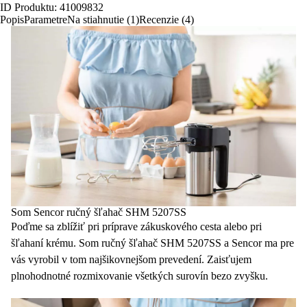
ID Produktu: 41009832
Popis
Parametre
Na stiahnutie (1)
Recenzie (4)
Som Sencor ručný šľahač SHM 5207SS
Poďme sa zblížiť pri príprave zákuskového cesta alebo pri
šľahaní krému. Som ručný šľahač SHM 5207SS a Sencor ma pre
vás vyrobil v tom najšikovnejšom prevedení. Zaisťujem
plnohodnotné rozmixovanie všetkých surovín bezo zvyšku.