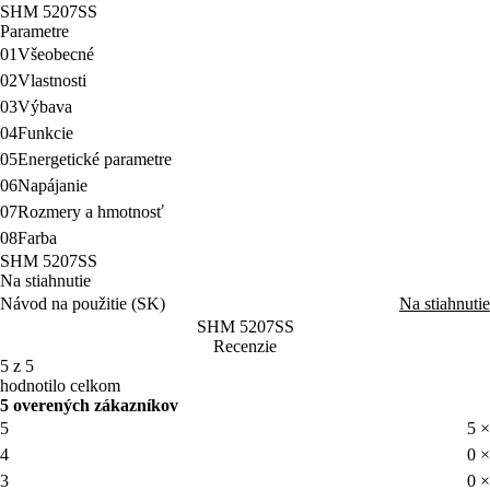
SHM 5207SS
Parametre
01
Všeobecné
02
Vlastnosti
03
Výbava
04
Funkcie
05
Energetické parametre
06
Napájanie
07
Rozmery a hmotnosť
08
Farba
SHM 5207SS
Na stiahnutie
Návod na použitie (SK)
Na stiahnutie
SHM 5207SS
Recenzie
5 z 5
hodnotilo celkom
5 overených zákazníkov
5
5 ×
4
0 ×
3
0 ×