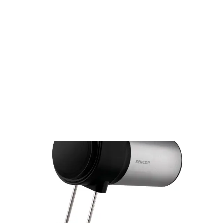
Varenie
Kuchynské roboty a mixéry
Ručné šľahače
Ručný šľahač SHM 5207SS
SHM 5207SS
Ručný šľahač