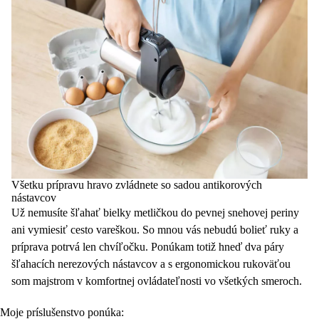
Všetku prípravu hravo zvládnete so sadou antikorových
nástavcov
Už nemusíte šľahať bielky metličkou do pevnej snehovej periny
ani vymiesiť cesto vareškou. So mnou vás nebudú bolieť ruky a
príprava potrvá len chvíľočku. Ponúkam totiž hneď dva páry
šľahacích nerezových nástavcov a s ergonomickou rukoväťou
som majstrom v komfortnej ovládateľnosti vo všetkých smeroch.
Moje príslušenstvo ponúka: