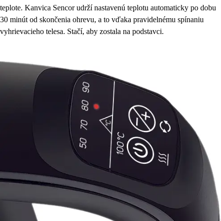
teplote. Kanvica Sencor udrží nastavenú teplotu automaticky po dobu
30 minút od skončenia ohrevu, a to vďaka pravidelnému spínaniu
vyhrievacieho telesa. Stačí, aby zostala na podstavci.