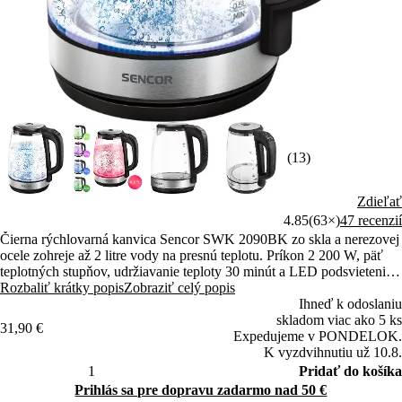
(13)
Zdieľať
4.85
(63×)
47 recenzií
Čierna rýchlovarná kanvica Sencor SWK 2090BK zo skla a nerezovej
ocele zohreje až 2 litre vody na presnú teplotu. Príkon 2 200 W, päť
teplotných stupňov, udržiavanie teploty 30 minút a LED podsvietenie
v každej farbe teploty poteší každého milovníka čaju aj kávy.
Rozbaliť krátky popis
Zobraziť celý popis
Ihneď k odoslaniu
skladom viac ako 5 ks
31,90 €
Expedujeme v PONDELOK.
K vyzdvihnutiu už 10.8.
Pridať do košíka
Prihlás sa pre dopravu zadarmo nad 50 €