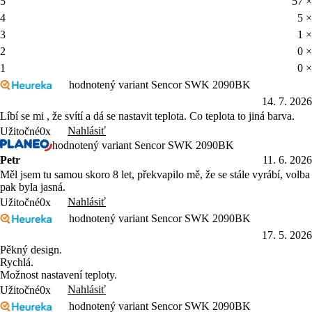
5
57 ×
4
5 ×
3
1 ×
2
0 ×
1
0 ×
hodnotený variant Sencor SWK 2090BK
14. 7. 2026
Líbí se mi , že svítí a dá se nastavit teplota. Co teplota to jiná barva.
Nahlásiť
Užitočné
0x
hodnotený variant Sencor SWK 2090BK
Petr
11. 6. 2026
Měl jsem tu samou skoro 8 let, překvapilo mě, že se stále vyrábí, volba
pak byla jasná.
Nahlásiť
Užitočné
0x
hodnotený variant Sencor SWK 2090BK
17. 5. 2026
Pěkný design.
Rychlá.
Možnost nastavení teploty.
Nahlásiť
Užitočné
0x
hodnotený variant Sencor SWK 2090BK