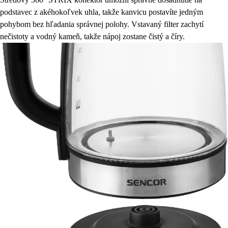
podstavec z akéhokoľvek uhla, takže kanvicu postavíte jedným
pohybom bez hľadania správnej polohy. Vstavaný filter zachytí
nečistoty a vodný kameň, takže nápoj zostane čistý a číry.