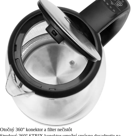
Otočný 360° konektor a filter nečistôt
Stredový 360° STRIX konektor umožní správne dosadnutie na