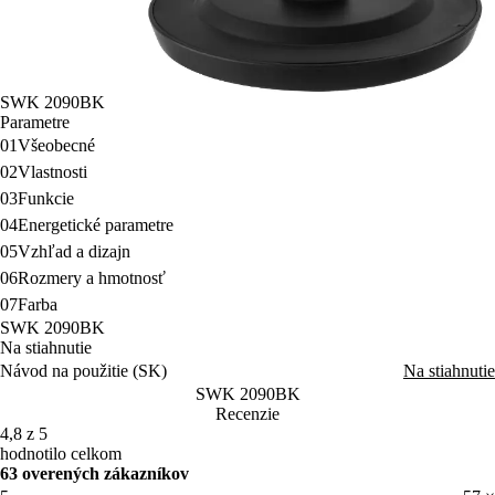
SWK 2090BK
Parametre
01
Všeobecné
02
Vlastnosti
03
Funkcie
04
Energetické parametre
05
Vzhľad a dizajn
06
Rozmery a hmotnosť
07
Farba
SWK 2090BK
Na stiahnutie
Návod na použitie (SK)
Na stiahnutie
SWK 2090BK
Recenzie
4,8 z 5
hodnotilo celkom
63 overených zákazníkov