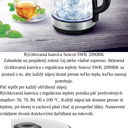
Rýchlovarná kanvica Sencor SWK 2090BK
Zabudnite na prepálený zelený čaj alebo vlažné espresso. Sklenená
rýchlovarná kanvica s reguláciou teploty Sencor SWK 2090BK sa
postará o to, aby každý nápoj dostal presne toľko tepla, koľko naozaj
potrebuje.
Päť teplôt pre každý obľúbený nápoj
Rýchlovarná kanvica s reguláciou teploty ponúka päť predvolených
stupňov: 50, 70, 80, 90 a 100 °C. Každý nápoj tak dostane presne tú
teplotu, pri ktorej si zachová plnú chuť aj prospešné látky. Nastavenie
zvládnete dvomi dotykovými tlačidlami na rukoväti.