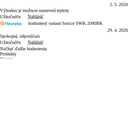
2. 5. 2026
Výhodou je možnost nastavení teploty
Nahlásiť
Užitočné
0x
hodnotený variant Sencor SWK 2090BK
29. 4. 2026
Spokojná, odporúčam
Nahlásiť
Užitočné
0x
Načítať ďalšie hodnotenia
Produkty
Varenie
Domácnosť
Osobná starostlivosť
Zábava
Príslušenstvo
Letný výpredaj
Objavte Sencor
Sencor Care
Predajcovia
Najčastejšie otázky
Kontakt a servis
Obchodné podmienky
Ochrana osobných údajov
Reklamačný poriadok