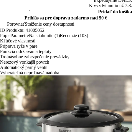
Expedujeme DNES.
K vyzdvihnutiu už 7.8.
Pridať do košíka
Prihlás sa pre dopravu zadarmo nad 50 €
Porovnať
Stráženie ceny dostupnosti
ID Produktu: 41005052
Popis
Parametre
Na stiahnutie (1)
Recenzie (103)
Kľúčové vlastnosti
Príprava ryže v pare
Funkcia udržiavania teploty
Trojnásobné zabezpečenie prevádzky
Nerezový vonkajší povrch
Automatický parný ventil
Vyberateľná nepriľnavá nádoba