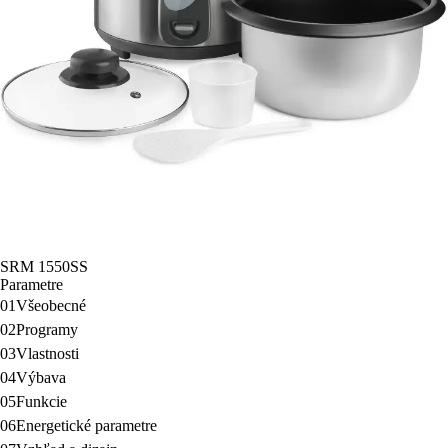
SRM 1550SS
Parametre
01
Všeobecné
02
Programy
03
Vlastnosti
04
Výbava
05
Funkcie
06
Energetické parametre