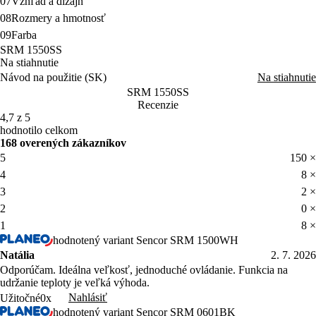
07
Vzhľad a dizajn
08
Rozmery a hmotnosť
09
Farba
SRM 1550SS
Na stiahnutie
Návod na použitie (SK)
Na stiahnutie
SRM 1550SS
Recenzie
4,7 z 5
hodnotilo celkom
168 overených zákazníkov
5
150 ×
4
8 ×
3
2 ×
2
0 ×
1
8 ×
hodnotený variant Sencor SRM 1500WH
Natália
2. 7. 2026
Odporúčam. Ideálna veľkosť, jednoduché ovládanie. Funkcia na
udržanie teploty je veľká výhoda.
Nahlásiť
Užitočné
0x
hodnotený variant Sencor SRM 0601BK