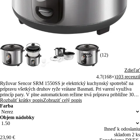
(12)
Zdieľať
4.7
(168×)
103 recenzií
Ryžovar Sencor SRM 1550SS je elektrický kuchynský spotrebič na
prípravu všetkých druhov ryže vrátane Basmati. Pri varení využíva
princíp pary. V plne automatickom režime trvá príprava približne 30
minút.
Rozbaliť krátky popis
Zobraziť celý popis
Farba
Objem nádobky
Ihneď k odoslaniu
skladom 2 ks
23,90 €