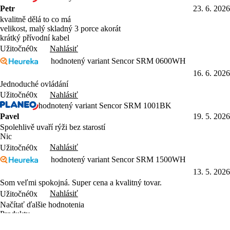
Petr
23. 6. 2026
kvalitně dělá to co má
velikost, malý skladný 3 porce akorát
krátký přívodní kabel
Nahlásiť
Užitočné
0x
hodnotený variant Sencor SRM 0600WH
16. 6. 2026
Jednoduché ovládání
Nahlásiť
Užitočné
0x
hodnotený variant Sencor SRM 1001BK
Pavel
19. 5. 2026
Spolehlivě uvaří rýži bez starostí
Nic
Nahlásiť
Užitočné
0x
hodnotený variant Sencor SRM 1500WH
13. 5. 2026
Som veľmi spokojná. Super cena a kvalitný tovar.
Nahlásiť
Užitočné
0x
Načítať ďalšie hodnotenia
Produkty
Varenie