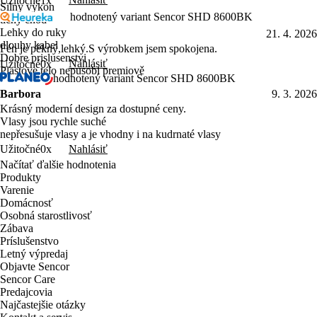
Užitočné
1x
Silny vykon
hodnotený variant Sencor SHD 8600BK
tichy chod
Lehky do ruky
21. 4. 2026
dlouhy kabel
Fén je pěkný,lehký.S výrobkem jsem spokojena.
Dobre prislusenstvi
Nahlásiť
Užitočné
0x
Plastove telo nepusobi premiově
hodnotený variant Sencor SHD 8600BK
Barbora
9. 3. 2026
Krásný moderní design za dostupné ceny.
Vlasy jsou rychle suché
nepřesušuje vlasy a je vhodny i na kudrnaté vlasy
Nahlásiť
Užitočné
0x
Načítať ďalšie hodnotenia
Produkty
Varenie
Domácnosť
Osobná starostlivosť
Zábava
Príslušenstvo
Letný výpredaj
Objavte Sencor
Sencor Care
Predajcovia
Najčastejšie otázky