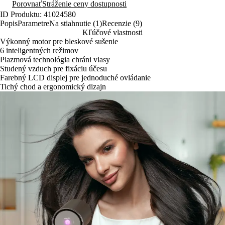
Porovnať
Stráženie ceny dostupnosti
ID Produktu: 41024580
Popis
Parametre
Na stiahnutie (1)
Recenzie (9)
Kľúčové vlastnosti
Výkonný motor pre bleskové sušenie
6 inteligentných režimov
Plazmová technológia chráni vlasy
Studený vzduch pre fixáciu účesu
Farebný LCD displej pre jednoduché ovládanie
Tichý chod a ergonomický dizajn