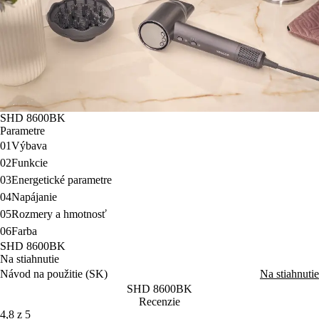
SHD 8600BK
Parametre
01
Výbava
02
Funkcie
03
Energetické parametre
04
Napájanie
05
Rozmery a hmotnosť
06
Farba
SHD 8600BK
Na stiahnutie
Návod na použitie (SK)
Na stiahnutie
SHD 8600BK
Recenzie
4,8 z 5