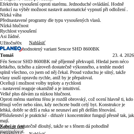
Efektivita vysoušení oproti starému. Jednoduché ovládání. Hodně
funkcí na výběr možnost nastavit automatické vypnutí při odložení .
Nízká váha
Přednastavené programy dle typu vysoušených vlasů.
Nízká hlučnost
Rychlost vysoušení
Asi žádné.
Nahlásiť
Užitočné
0x
hodnotený variant Sencor SHD 8600BK
Tomáš
23. 4. 2026
Fén Sencor SHD 8600BK mě příjemně překvapil. Hledal jsem néco
lehkého, tichého a zároveň dostatečně výkonného, a tenhle model
splnil všechno, co jsem od něj čekal. Proud vzduchu je silný, takže
vlasy usuší opravdu rychle, aniž by je přepaloval.
Oceňuji i možnost volby teploty a rychlosti
- nastavení reaguje okamžitě a je intuitivní.
Velké plus dávám za nízkou hlučnost.
Oproti mému starému fénu je rozdíl obrovský, což ocení hlavně ti, kdo
fénují večer nebo ráno, kdy nechcete budit celý byt. Konstrukce je
lehká, dobře se drží a ruka se neunaví ani při delším fénování.
Příslušenství je praktické - difuzér i koncentrátor fungují přesně tak, jak
mají.
Kabel je dostatečně dlouhý, takže se s fénem dá pohodlně
Zobrazit celé
manipulovat.
Nahlásiť