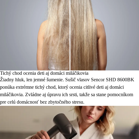
Tichý chod ocenia deti aj domáci miláčikovia
Žiadny hluk, len jemné šumenie. Sušič vlasov Sencor SHD 8600BK
ponúka extrémne tichý chod, ktorý ocenia citlivé deti aj domáci
miláčikovia. Zvládne aj úpravu ich srsti, takže sa stane pomocníkom
pre celú domácnosť bez zbytočného stresu.