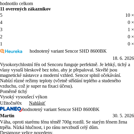
hodnotilo celkom
11 overených zákazníkov
5
10 ×
4
0 ×
3
1 ×
2
0 ×
1
0 ×
hodnotený variant Sencor SHD 8600BK
18. 6. 2026
Vysokorychlostní fén od Sencoru funguje perfektně. Je lehký, tichý a
vlasy vysuší bleskově bez toho, aby je přepaloval. Skvělé jsou
magnetické nástavce a moderní vzhled. Sencor splnil očekávání.
Nabízí různé režimy teploty (včetně střídání teplého a studeného
vzduchu, což je super na fixaci účesu).
Poměrně tichý
Vysoký vysoušecí výkon
Nahlásiť
Užitočné
0x
hodnotený variant Sencor SHD 8600BK
Martin
30. 5. 2026
Váha, oproti starému fénu téměř 700g rozdíl. Se starým fénem žena
trpěla. Nízká hlučnost, i po ránu nevzbudí celý dům.
Designove velice povedeny.