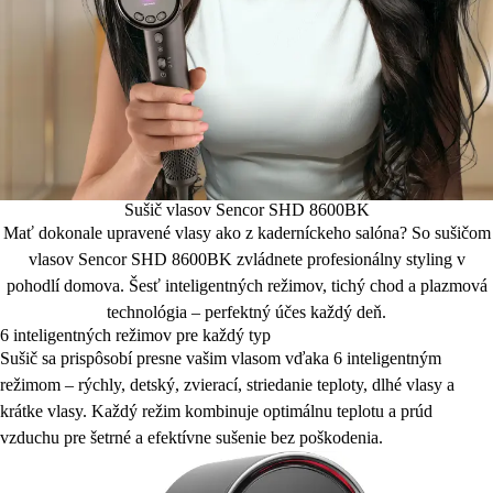
Sušič vlasov Sencor SHD 8600BK
Mať dokonale upravené vlasy ako z kaderníckeho salóna? So sušičom
vlasov Sencor SHD 8600BK zvládnete profesionálny styling v
pohodlí domova. Šesť inteligentných režimov, tichý chod a plazmová
technológia – perfektný účes každý deň.
6 inteligentných režimov pre každý typ
Sušič sa prispôsobí presne vašim vlasom vďaka 6 inteligentným
režimom – rýchly, detský, zvierací, striedanie teploty, dlhé vlasy a
krátke vlasy. Každý režim kombinuje optimálnu teplotu a prúd
vzduchu pre šetrné a efektívne sušenie bez poškodenia.