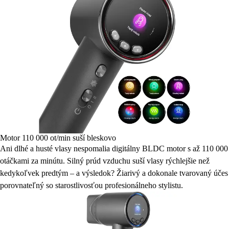
Motor 110 000 ot/min suší bleskovo
Ani dlhé a husté vlasy nespomalia digitálny BLDC motor s až 110 000
otáčkami za minútu. Silný prúd vzduchu suší vlasy rýchlejšie než
kedykoľvek predtým – a výsledok? Žiarivý a dokonale tvarovaný účes
porovnateľný so starostlivosťou profesionálneho stylistu.